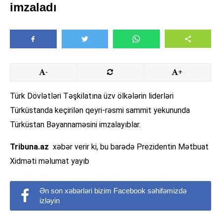
imzaladı
-
+
Türk Dövlətləri Təşkilatına üzv ölkələrin liderləri
Türküstanda keçirilən qeyri-rəsmi sammit yekununda
Türküstan Bəyannaməsini imzalayıblar.
Tribuna.az
xəbər verir ki, bu barədə Prezidentin Mətbuat
Xidməti məlumat yayıb
Ən son xəbərləri bizim Facebook səhifəmizdə
izləyin