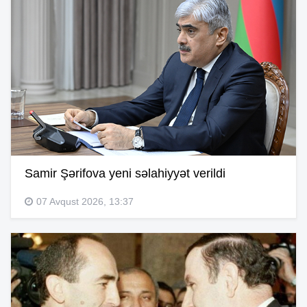
Samir Şərifova yeni səlahiyyət verildi
07 Avqust 2026, 13:37