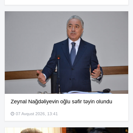
Zeynal Nağdəliyevin oğlu səfir təyin olundu
07 Avqust 2026, 13:41