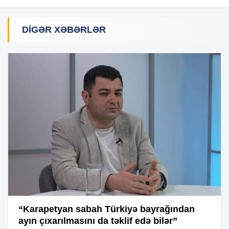
DIGƏR XƏBƏRLƏR
“Karapetyan sabah Türkiyə bayrağından
ayın çıxarılmasını da təklif edə bilər”