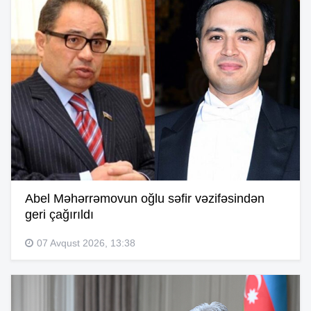
Abel Məhərrəmovun oğlu səfir vəzifəsindən
geri çağırıldı
07 Avqust 2026, 13:38