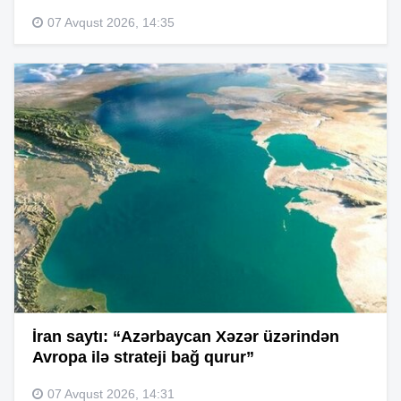
07 Avqust 2026, 14:35
İran saytı: “Azərbaycan Xəzər üzərindən
Avropa ilə strateji bağ qurur”
07 Avqust 2026, 14:31