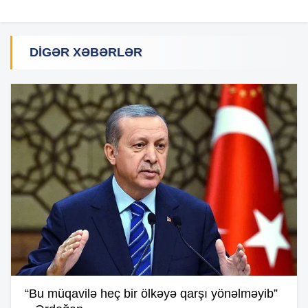
DIGƏR XƏBƏRLƏR
“Bu müqavilə heç bir ölkəyə qarşı yönəlməyib”