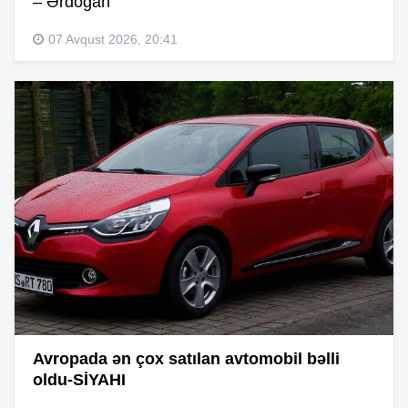
– Ərdoğan
07 Avqust 2026, 20:41
Avropada ən çox satılan avtomobil bəlli
oldu-SİYAHI