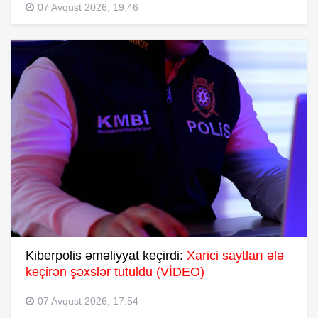
07 Avqust 2026, 19:46
Kiberpolis əməliyyat keçirdi:
Xarici saytları ələ
keçirən şəxslər tutuldu (VİDEO)
07 Avqust 2026, 17:54