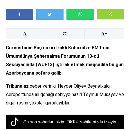
-
+
Gürcüstanın Baş naziri İrakli Kobaxidze BMT-nin
Ümumdünya Şəhərsalma Forumunun 13-cü
Sessiyasında (WUF13) iştirak etmək məqsədilə bu gün
Azərbaycana səfərə gəlib.
Tribuna.az
xəbər verir ki, Heydər Əliyev Beynəlxalq
Aeroportunda ali qonağı səhiyyə naziri Teymur Musayev və
digər rəsmi şəxslər qarşılayıblar.
Ən son xəbərləri bizim TikTok səhifəmizdə izləyin