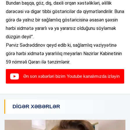
Bundan başqa, göz, diş, daxili orqan xəstəlikləri, əlillik
dərəcəsi və digər tibbi göstəricilər də qiymətləndirilir. Buna
görə də yalnız bir sağlamlıq göstəricisinə əsasən şəxsin
hərbi xidmətə yararlı və ya yararsız olduğunu söyləmək
düzgün deyil”.
Pərviz Sədrəddinov qeyd edib ki, sağlamlıq vəziyyətinə
görə hərbi xidmətə yararlılıq meyarları Nazirlər Kabinetinin
59 nömrəli Qərarı ilə tənzimlənir.
Ən son xəbərləri bizim Youtube kanalımızda izləyin
DIGƏR XƏBƏRLƏR