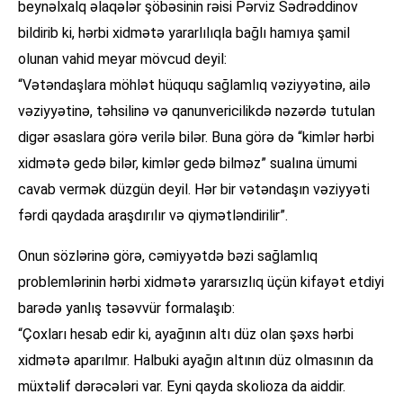
beynəlxalq əlaqələr şöbəsinin rəisi Pərviz Sədrəddinov
bildirib ki, hərbi xidmətə yararlılıqla bağlı hamıya şamil
olunan vahid meyar mövcud deyil:
“Vətəndaşlara möhlət hüququ sağlamlıq vəziyyətinə, ailə
vəziyyətinə, təhsilinə və qanunvericilikdə nəzərdə tutulan
digər əsaslara görə verilə bilər. Buna görə də “kimlər hərbi
xidmətə gedə bilər, kimlər gedə bilməz” sualına ümumi
cavab vermək düzgün deyil. Hər bir vətəndaşın vəziyyəti
fərdi qaydada araşdırılır və qiymətləndirilir”.
Onun sözlərinə görə, cəmiyyətdə bəzi sağlamlıq
problemlərinin hərbi xidmətə yararsızlıq üçün kifayət etdiyi
barədə yanlış təsəvvür formalaşıb:
“Çoxları hesab edir ki, ayağının altı düz olan şəxs hərbi
xidmətə aparılmır. Halbuki ayağın altının düz olmasının da
müxtəlif dərəcələri var. Eyni qayda skolioza da aiddir.