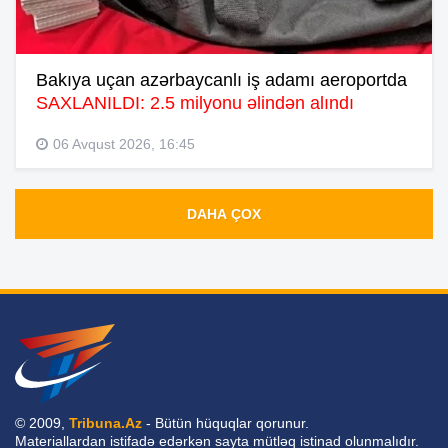
Bakıya uçan azərbaycanlı iş adamı aeroportda
SAXLANILDI: 2.5 milyonu əlindən alındı
06 Avqust 2026, 16:45
DAHA ÇOX
© 2009,
Tribuna.Az
- Bütün hüquqlar qorunur.
Materiallardan istifadə edərkən sayta mütləq istinad olunmalıdır.