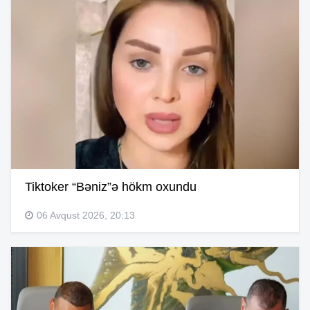
Tiktoker “Bəniz”ə hökm oxundu
06 Avqust 2026, 20:13