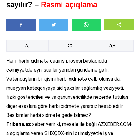
sayılır? –
Rəsmi açıqlama
-
+
Hər il hərbi xidmətə çağırış prosesi başladıqda
cəmiyyətdə eyni suallar yenidən gündəmə gəlir.
Vətəndaşların bir qismi hərbi xidmətə cəlb olunsa da,
müəyyən kateqoriyaya aid şəxslər sağlamlıq vəziyyəti,
fiziki göstəriciləri və ya qanunvericilikdə nəzərdə tutulan
digər əsaslara görə hərbi xidmətə yararsız hesab edilir.
Bəs kimlər hərbi xidmətə gedə bilməz?
Tribuna.az
xəbər verir ki, məsələ ilə bağlı AZXEBER.COM-
a açıqlama verən SHXÇDX-nin İctimaiyyətlə iş və