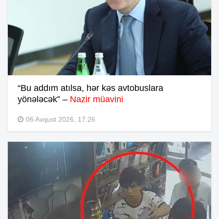
“Bu addım atılsa, hər kəs avtobuslara
yönələcək” –
Nazir müavini
06 Avqust 2026, 17:26