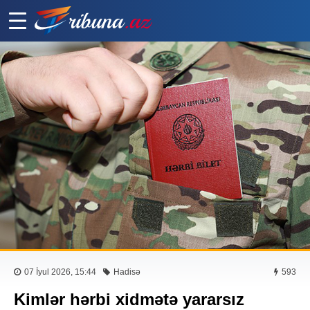
07 İyul 2026, 15:44
Hadisə
593
Kimlər hərbi xidmətə yararsız