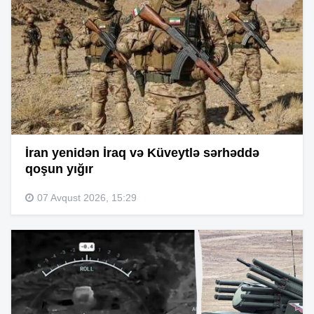
İran yenidən İraq və Küveytlə sərhəddə
qoşun yığır
07 Avqust 2026, 15:29