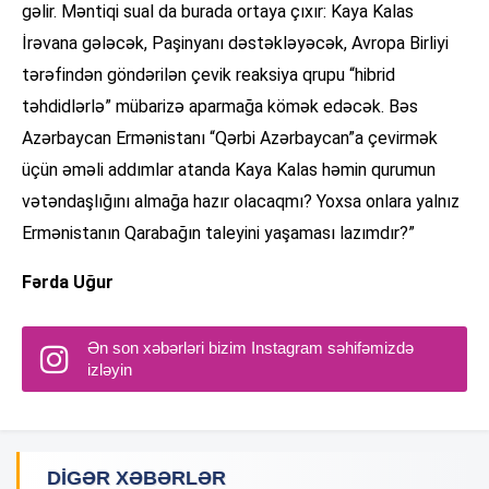
gəlir. Məntiqi sual da burada ortaya çıxır: Kaya Kalas
İrəvana gələcək, Paşinyanı dəstəkləyəcək, Avropa Birliyi
tərəfindən göndərilən çevik reaksiya qrupu “hibrid
təhdidlərlə” mübarizə aparmağa kömək edəcək. Bəs
Azərbaycan Ermənistanı “Qərbi Azərbaycan”a çevirmək
üçün əməli addımlar atanda Kaya Kalas həmin qurumun
vətəndaşlığını almağa hazır olacaqmı? Yoxsa onlara yalnız
Ermənistanın Qarabağın taleyini yaşaması lazımdır?”
Fərda Uğur
Ən son xəbərləri bizim Instagram səhifəmizdə
izləyin
DIGƏR XƏBƏRLƏR