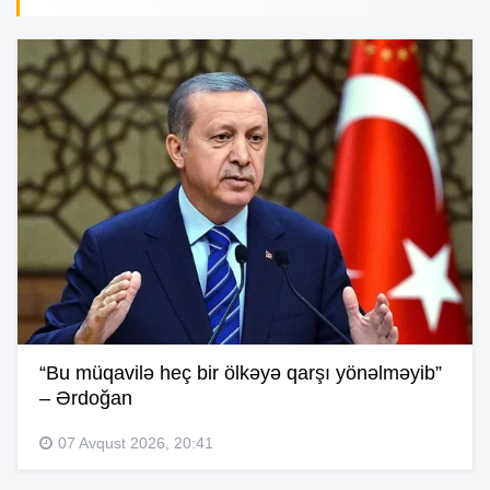
“Bu müqavilə heç bir ölkəyə qarşı yönəlməyib”
– Ərdoğan
07 Avqust 2026, 20:41