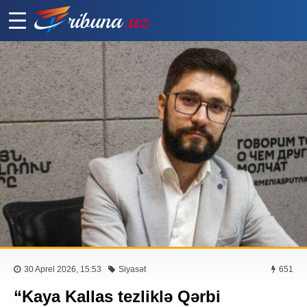
30 Aprel 2026, 15:53
Siyasət
651
“Kaya Kallas tezliklə Qərbi