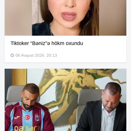
Tiktoker “Bəniz”ə hökm oxundu
06 Avqust 2026, 20:13