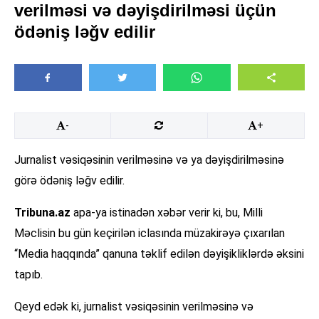
verilməsi və dəyişdirilməsi üçün
ödəniş ləğv edilir
-
+
Jurnalist vəsiqəsinin verilməsinə və ya dəyişdirilməsinə
görə ödəniş ləğv edilir.
Tribuna.az
apa-ya istinadən xəbər verir ki, bu, Milli
Məclisin bu gün keçirilən iclasında müzakirəyə çıxarılan
“Media haqqında” qanuna təklif edilən dəyişikliklərdə əksini
tapıb.
Qeyd edək ki, jurnalist vəsiqəsinin verilməsinə və