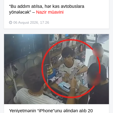
“Bu addım atılsa, hər kəs avtobuslara
yönələcək” –
Nazir müavini
06 Avqust 2026, 17:26
Yeniyetmənin “iPhone”unu əlindən alıb 20