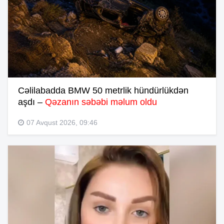
Cəlilabadda BMW 50 metrlik hündürlükdən
aşdı –
Qəzanın səbəbi məlum oldu
07 Avqust 2026, 09:46