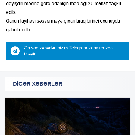
dəyişdirilməsinə görə ödənişin məbləği 20 manat təşkil
edib.
Qanun layihəsi səsverməyə çıxarılaraq birinci oxunuşda
qəbul edilib.
Ən son xəbərləri bizim Teleqram kanalımızda
izləyin
DIGƏR XƏBƏRLƏR