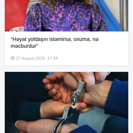
“Həyat yoldaşın istəmirsə, oxuma, nə
məcburdur”
07 Avqust 2026, 17:59