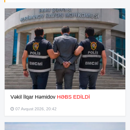
Vəkil İlqar Həmidov
HƏBS EDİLDİ
07 Avqust 2026, 20:42