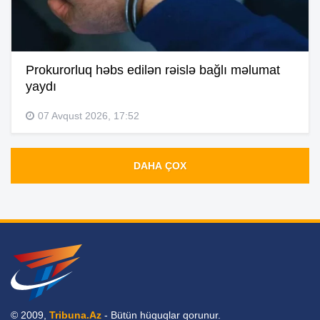
Prokurorluq həbs edilən rəislə bağlı məlumat
yaydı
07 Avqust 2026, 17:52
DAHA ÇOX
© 2009,
Tribuna.Az
- Bütün hüquqlar qorunur.