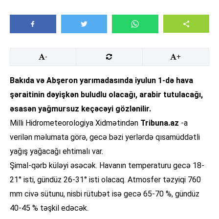
-
+
Bakıda və Abşeron yarımadasında iyulun 1-də hava
şəraitinin dəyişkən buludlu olacağı, arabir tutulacağı,
əsasən yağmursuz keçəcəyi gözlənilir.
Milli Hidrometeorologiya Xidmətindən
Tribuna.az
-a
verilən məlumata görə, gecə bəzi yerlərdə qısamüddətli
yağış yağacağı ehtimalı var.
Şimal-qərb küləyi əsəcək. Havanın temperaturu gecə 18-
21° isti, gündüz 26-31° isti olacaq. Atmosfer təzyiqi 760
mm civə sütunu, nisbi rütubət isə gecə 65-70 %, gündüz
40-45 % təşkil edəcək.