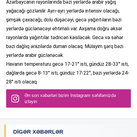
Azərbaycanın rayonlarında bəzi yerlərdə arabir yağış
yağacağı gözlənilir. Ayrı-ayrı yerlərdə intensiv olacağı,
şimşək çaxacağı, dolu düşəcəyi, gecə yağıntıların bəzi
yerlərdə güclənəcəyi ehtimalı var. Axşama doğru əksər
rayonlarda yağıntılar tədricən kəsiləcək. Gecə və səhər
bəzi dağlıq ərazilərdə duman olacaq. Mülayim şərq bəzi
yerlərdə arabir güclənəcək.
Havanın temperaturu gecə 17-21° isti, gündüz 28-33° isti,
dağlarda gecə 8-13° isti, gündüz 17-22°, bəzi yerlərdə 24-
28° isti olacaq.
Ən son xəbərləri bizim Instagram səhifəmizdə
izləyin
DIGƏR XƏBƏRLƏR