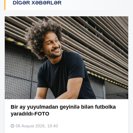
DIGƏR XƏBƏRLƏR
Bir ay yuyulmadan geyinilə bilən futbolka
yaradıldı-FOTO
06 Avqust 2026, 18:40