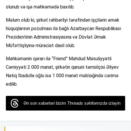
olunub və işə məhkəmədə baxılıb.
Məlum olub ki, şirkət rəhbərliyi tərəfindən işçilərin əmək
hüquqlarının pozulması ilə bağlı Azərbaycan Respublikası
Prezidentinin Administrasiyasına və Dövlət Əmək
Müfəttişliyinə müraciət daxil olub.
Məhkəmənin qərarı ilə “Friend” Məhdud Məsuliyyətli
Cəmiyyəti 2 000 manat, şirkətin qanuni təmsilçisi Əliyev
Natiq İbadulla oğlu isə 1 000 manat məbləğində cərimə
edilib.
Ən son xəbərləri bizim Threads səhifəmizdə izləyin