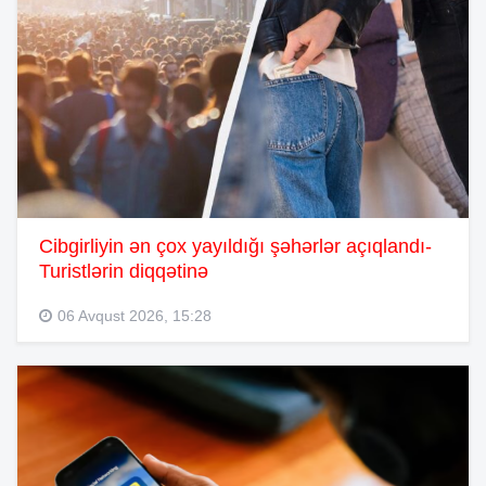
Cibgirliyin ən çox yayıldığı şəhərlər açıqlandı-
Turistlərin diqqətinə
06 Avqust 2026, 15:28