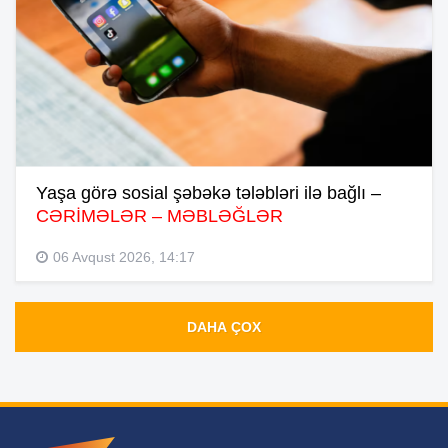
Yaşa görə sosial şəbəkə tələbləri ilə bağlı –
CƏRİMƏLƏR – MƏBLƏĞLƏR
06 Avqust 2026, 14:17
DAHA ÇOX