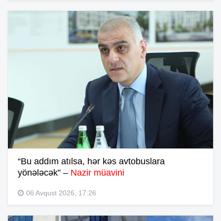
“Bu addım atılsa, hər kəs avtobuslara
yönələcək” –
Nazir müavini
06 Avqust 2026, 17:26