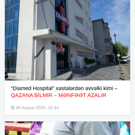
“Diamed Hospital” xəstələrdən əvvəlki kimi –
QAZANA BİLMİR – MƏNFƏƏT AZALIR
06 Avqust 2026, 16:44