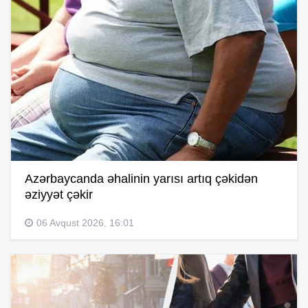
Azərbaycanda əhalinin yarısı artıq çəkidən
əziyyət çəkir
06 Avqust 2026, 16:01