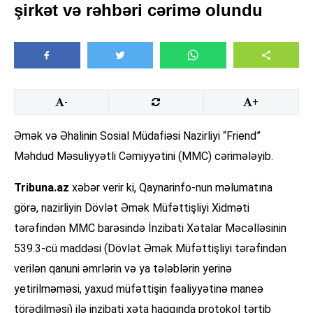
şirkət və rəhbəri cərimə olundu
-
+
Əmək və Əhalinin Sosial Müdafiəsi Nazirliyi “Friend”
Məhdud Məsuliyyətli Cəmiyyətini (MMC) cərimələyib.
Tribuna.az
xəbər verir ki, Qaynarinfo-nun məlumatına
görə, nazirliyin Dövlət Əmək Müfəttişliyi Xidməti
tərəfindən MMC barəsində İnzibati Xətalar Məcəlləsinin
539.3-cü maddəsi (Dövlət Əmək Müfəttişliyi tərəfindən
verilən qanuni əmrlərin və ya tələblərin yerinə
yetirilməməsi, yaxud müfəttişin fəaliyyətinə maneə
törədilməsi) ilə inzibati xəta haqqında protokol tərtib