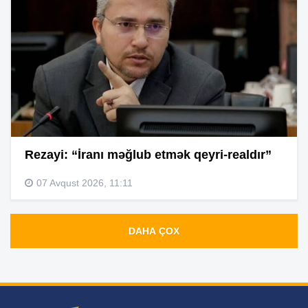
Rezayi: “İranı məğlub etmək qeyri-realdır”
07 Avqust 2026, 11:11
DAHA ÇOX