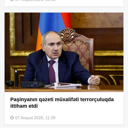
Paşinyanın qəzeti müxalifəti terrorçuluqda
ittiham etdi
07 Avqust 2026, 11:39