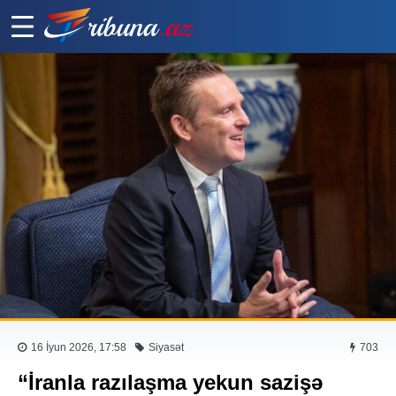
16 İyun 2026, 17:58
Siyasət
703
“İranla razılaşma yekun sazişə