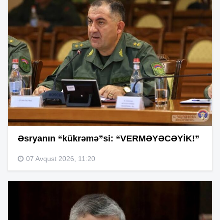
Əsryanın “kükrəmə”si: “VERMƏYƏCƏYİK!”
07 Avqust 2026, 11:20