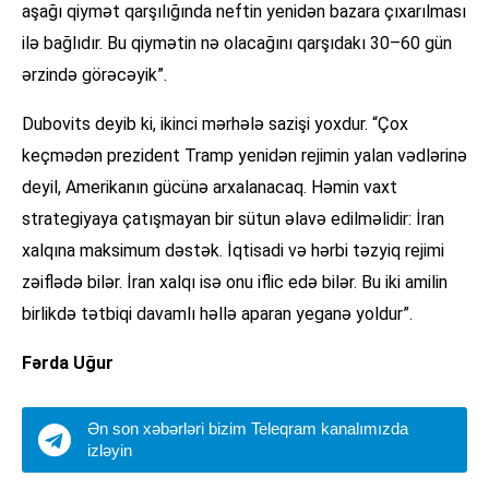
aşağı qiymət qarşılığında neftin yenidən bazara çıxarılması
ilə bağlıdır. Bu qiymətin nə olacağını qarşıdakı 30–60 gün
ərzində görəcəyik”.
Dubovits deyib ki, ikinci mərhələ sazişi yoxdur. “Çox
keçmədən prezident Tramp yenidən rejimin yalan vədlərinə
deyil, Amerikanın gücünə arxalanacaq. Həmin vaxt
strategiyaya çatışmayan bir sütun əlavə edilməlidir: İran
xalqına maksimum dəstək. İqtisadi və hərbi təzyiq rejimi
zəiflədə bilər. İran xalqı isə onu iflic edə bilər. Bu iki amilin
birlikdə tətbiqi davamlı həllə aparan yeganə yoldur”.
Fərda Uğur
Ən son xəbərləri bizim Teleqram kanalımızda
izləyin