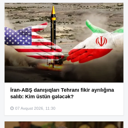
İran-ABŞ danışıqları Tehranı fikir ayrılığına
salıb: Kim üstün gələcək?
07 Avqust 2026, 11:30