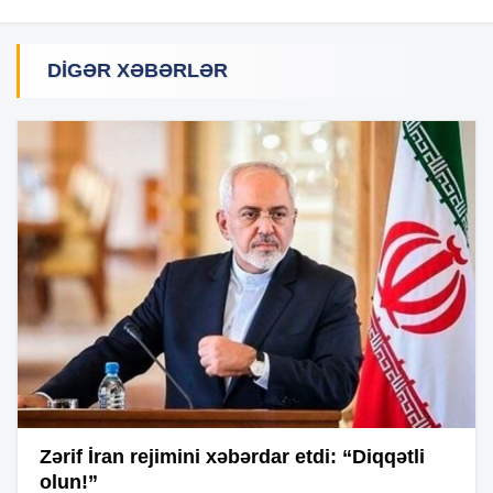
DIGƏR XƏBƏRLƏR
Zərif İran rejimini xəbərdar etdi: “Diqqətli
olun!”