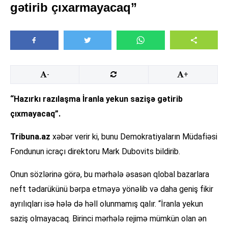
gətirib çıxarmayacaq”
-
+
“Hazırkı razılaşma İranla yekun sazişə gətirib
çıxmayacaq”.
Tribuna.az
xəbər verir ki, bunu Demokratiyaların Müdafiəsi
Fondunun icraçı direktoru Mark Dubovits bildirib.
Onun sözlərinə görə, bu mərhələ əsasən qlobal bazarlara
neft tədarükünü bərpa etməyə yönəlib və daha geniş fikir
ayrılıqları isə hələ də həll olunmamış qalır. “İranla yekun
saziş olmayacaq. Birinci mərhələ rejimə mümkün olan ən