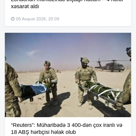
xəsarət aldı
05 Avqust 2026, 20:09
“Reuters”: Müharibədə 3 400-dən çox iranlı və
18 ABŞ hərbçisi həlak olub