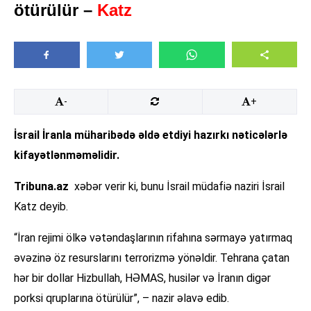
ötürülür –
Katz
-
+
İsrail İranla müharibədə əldə etdiyi hazırkı nəticələrlə
kifayətlənməməlidir.
Tribuna.az
xəbər verir ki, bunu İsrail müdafiə naziri İsrail
Katz deyib.
“İran rejimi ölkə vətəndaşlarının rifahına sərmayə yatırmaq
əvəzinə öz resurslarını terrorizmə yönəldir. Tehrana çatan
hər bir dollar Hizbullah, HƏMAS, husilər və İranın digər
porksi qruplarına ötürülür”, – nazir əlavə edib.