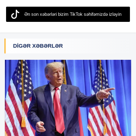
Ən son xəbərləri bizim TikTok səhifəmizdə izləyin
DIGƏR XƏBƏRLƏR