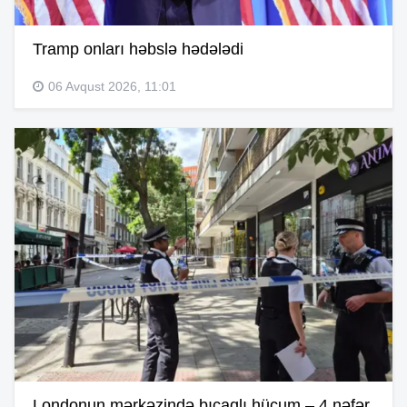
Tramp onları həbslə hədələdi
06 Avqust 2026, 11:01
Londonun mərkəzində bıçaqlı hücum – 4 nəfər