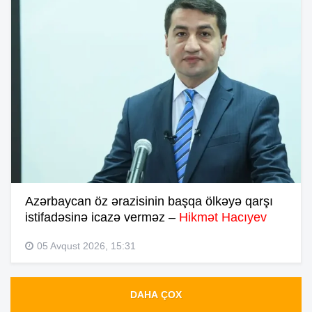
Azərbaycan öz ərazisinin başqa ölkəyə qarşı
istifadəsinə icazə verməz –
Hikmət Hacıyev
05 Avqust 2026, 15:31
DAHA ÇOX