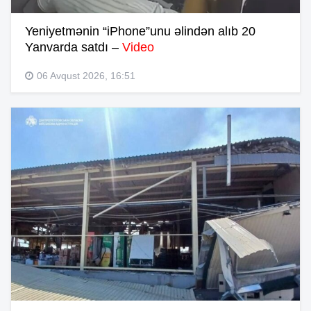
Yeniyetmənin “iPhone”unu əlindən alıb 20
Yanvarda satdı –
Video
06 Avqust 2026, 16:51