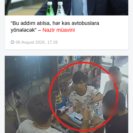
“Bu addım atılsa, hər kəs avtobuslara
yönələcək” –
Nazir müavini
06 Avqust 2026, 17:26