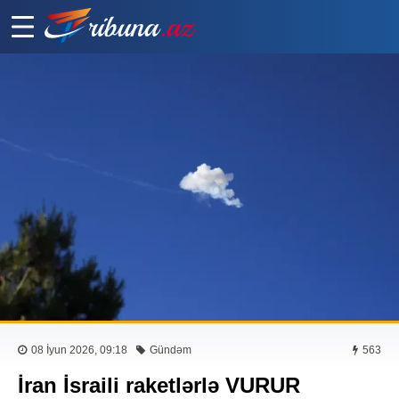
08 İyun 2026, 09:18
Gündəm
563
İran İsraili raketlərlə VURUR