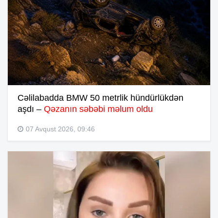
Cəlilabadda BMW 50 metrlik hündürlükdən
aşdı –
Qəzanın səbəbi məlum oldu
07 Avqust 2026, 09:46