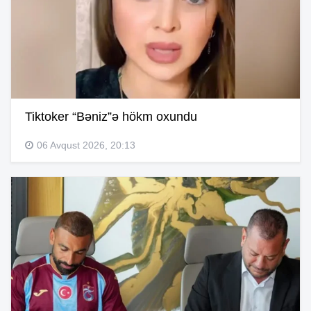
Tiktoker “Bəniz”ə hökm oxundu
06 Avqust 2026, 20:13