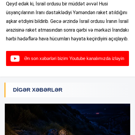
Qeyd edək ki, İsrail ordusu bir müddət əvvəl Husi
üsyançılarının İranı dəstəklədiyi Yəməndən raket atıldığını
aşkar etdiyini bildirib. Gecə ərzində İsrail ordusu İranın İsrail
ərazisinə raket atmasından sonra qərbi və mərkəzi İrandakı
hərbi hədəflərə hava hücumları həyata keçirdiyini açıqlayıb.
Ən son xəbərləri bizim Youtube kanalımızda izləyin
DIGƏR XƏBƏRLƏR