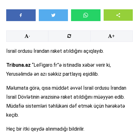
-
+
İsrail ordusu İrandan raket atıldığını açıqlayıb.
Tribuna.az
“LeFigaro.fr”ə istinadla xəbər verir ki,
Yerusəlimdə ən azı səkkiz partlayış eşidilib.
Məlumata görə, qısa müddət əvvəl İsrail ordusu İrandan
İsrail Dövlətinin ərazisinə raket atıldığını müəyyən edib.
Müdafiə sistemləri təhlükəni dəf etmək üçün hərəkətə
keçib.
Heç bir itki qeydə alınmadığı bildirilir.