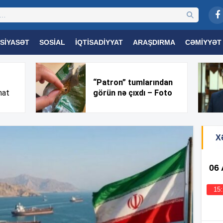
SIYASƏT
SOSIAL
İQTISADIYYAT
ARAŞDIRMA
CƏMIYYƏT
OGIYA
TƏHSIL
SAĞLAMLIQ
MARAQLI
TRIBUNA TV
“Patron” tumlarından
nat
görün nə çıxdı – Foto
X
06
15