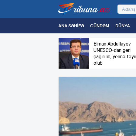
ANA SƏHIFƏ
GÜNDƏM
DÜNYA
MƏDƏNIYYƏT
MAQAZIN
TEXNOL
Elman Abdullayev
UNESCO-dan geri
çağırılıb, yerinə təyi
olub