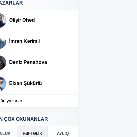
AZARLAR
Prezidentdən AZAL-ın sədri ilə
:02
bağlı FƏRMAN
Əlişir Əhəd
AZCON-a yeni səlahiyyət
:56
verildi
İmran Kərimli
Azərbaycanda BOKT ləğv
:36
olundu
Dəniz Pənahova
Prezident onu “Şöhrət” ordeni
:30
ilə təltif etdi
Elxan Şükürlü
Toy planlaşdıranların nəzərinə:
:25
Qaydalar dəyişdi —
Açıqlama
tün yazarlar
Azərbaycanlı sürücülər
:52
günlərdir Gürcüstan
N ÇOX OXUNANLAR
gömrüyündə qalıb
NLÜK
HƏFTƏLIK
AYLIQ
Türkiyədəki bu tarixi abidə