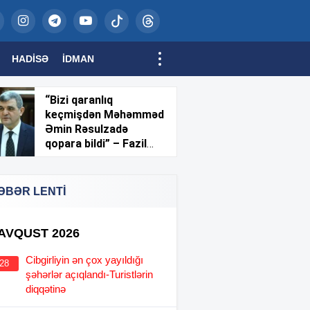
HADISƏ
İDMAN
“Bizi qaranlıq
keçmişdən Məhəmməd
Əmin Rəsulzadə
qopara bildi” – Fazil
Mustafa
ƏBƏR LENTİ
 AVQUST 2026
Cibgirliyin ən çox yayıldığı
:28
şəhərlər açıqlandı-Turistlərin
diqqətinə