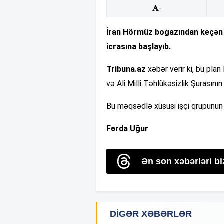
-
İran Hörmüz boğazından keçən g
icrasına başlayıb.
Tribuna.az
xəbər verir ki, bu plan
və Ali Milli Təhlükəsizlik Şurasının
Bu məqsədlə xüsusi işçi qrupunun 
Fərda Uğur
Ən son xəbərləri b
DIGƏR XƏBƏRLƏR