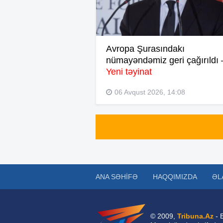
Avropa Şurasındakı
nümayəndəmiz geri çağırıldı 
Yeni təyinat
06 Avqust 2026, 14:08
ANA SƏHIFƏ
HAQQIMIZDA
ƏL
© 2009,
Tribuna.Az
- 