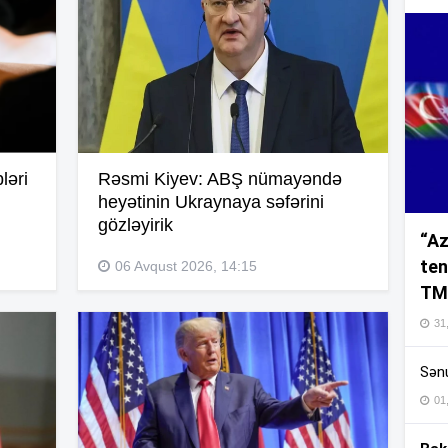
12
12
ləri
Rəsmi Kiyev: ABŞ nümayəndə
12
heyətinin Ukraynaya səfərini
gözləyirik
“Az
ten
06 Avqust 2026, 14:15
12
TM
31,
12
Sənu
01
12