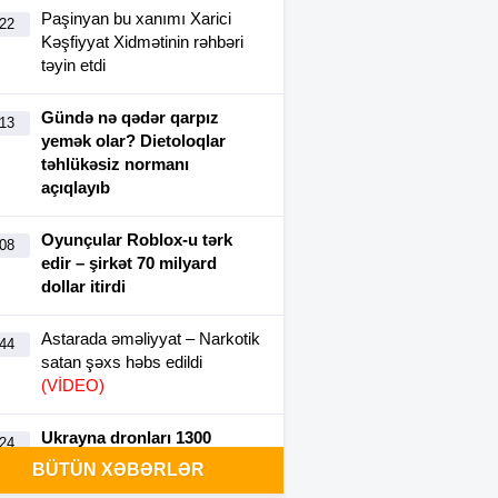
Paşinyan bu xanımı Xarici
:22
Kəşfiyyat Xidmətinin rəhbəri
təyin etdi
Gündə nə qədər qarpız
:13
yemək olar? Dietoloqlar
təhlükəsiz normanı
açıqlayıb
Oyunçular Roblox-u tərk
:08
edir – şirkət 70 milyard
dollar itirdi
Astarada əməliyyat – Narkotik
:44
satan şəxs həbs edildi
(VİDEO)
Ukrayna dronları 1300
:24
kilometr uzaqlıqdakı Rusiya
BÜTÜN XƏBƏRLƏR
NEZ-ni vurdu-VİDEO