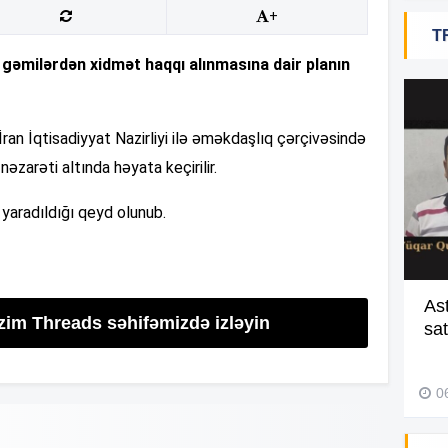
+
T
14
əmilərdən xidmət haqqı alınmasına dair planın
14
 İran İqtisadiyyat Nazirliyi ilə əməkdaşlıq çərçivəsində
 nəzarəti altında həyata keçirilir.
14
yaradıldığı qeyd olunub.
14
Batmaqda olan gənci belə xilas
As
izim Threads səhifəmizdə izləyin
etdilər –
Video
sa
29 İyul 2026, 10:13
14
0