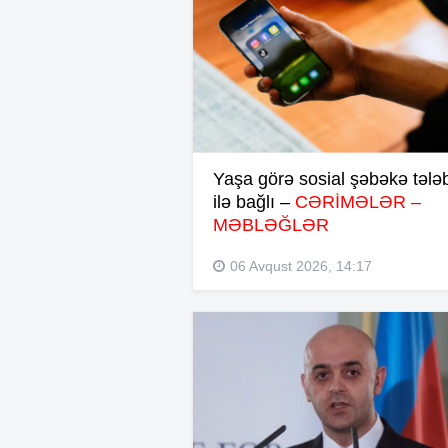
Yaşa görə sosial şəbəkə tələb
ilə bağlı –
CƏRİMƏLƏR –
MƏBLƏĞLƏR
06 Avqust 2026, 14:17