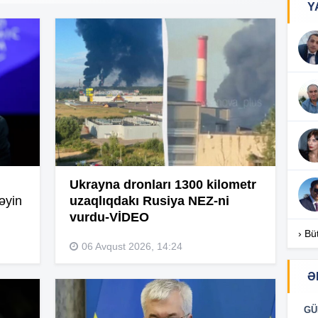
Y
14
13
13
13
Ukrayna dronları 1300 kilometr
əyin
uzaqlıqdakı Rusiya NEZ-ni
13
vurdu-VİDEO
› Bü
06 Avqust 2026, 14:24
12
Ə
GÜ