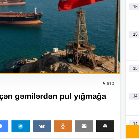
15
15
15
610
çən gəmilərdən pul yığmağa
14
14