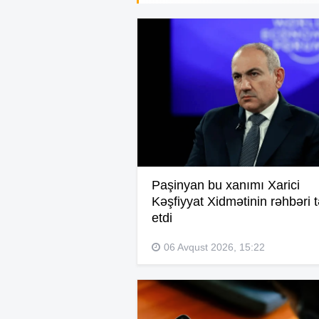
Paşinyan bu xanımı Xarici
Kəşfiyyat Xidmətinin rəhbəri t
etdi
06 Avqust 2026, 15:22