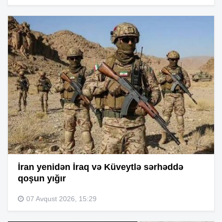
İran yenidən İraq və Küveytlə sərhəddə
qoşun yığır
07 Avqust 2026, 15:29