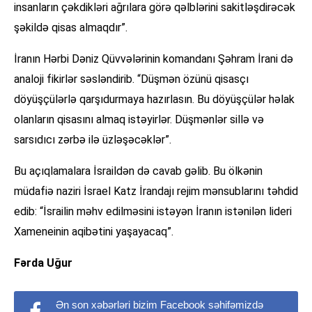
insanların çəkdikləri ağrılara görə qəlblərini sakitləşdirəcək
şəkildə qisas almaqdır”.
İranın Hərbi Dəniz Qüvvələrinin komandanı Şəhram İrani də
analoji fikirlər səsləndirib. “Düşmən özünü qisasçı
döyüşçülərlə qarşıdurmaya hazırlasın. Bu döyüşçülər həlak
olanların qisasını almaq istəyirlər. Düşmənlər sillə və
sarsıdıcı zərbə ilə üzləşəcəklər”.
Bu açıqlamalara İsraildən də cavab gəlib. Bu ölkənin
müdafiə naziri İsrael Katz İrandajı rejim mənsublarını təhdid
edib: “İsrailin məhv edilməsini istəyən İranın istənilən lideri
Xameneinin aqibətini yaşayacaq”.
Fərda Uğur
Ən son xəbərləri bizim Facebook səhifəmizdə