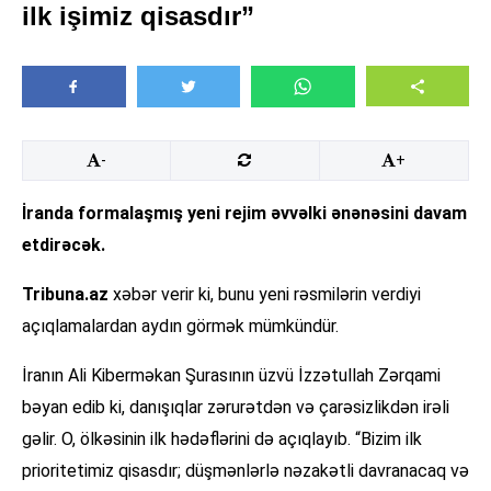
ilk işimiz qisasdır”
-
+
İranda formalaşmış yeni rejim əvvəlki ənənəsini davam
etdirəcək.
Tribuna.az
xəbər verir ki, bunu yeni rəsmilərin verdiyi
açıqlamalardan aydın görmək mümkündür.
İranın Ali Kiberməkan Şurasının üzvü İzzətullah Zərqami
bəyan edib ki, danışıqlar zərurətdən və çarəsizlikdən irəli
gəlir. O, ölkəsinin ilk hədəflərini də açıqlayıb. “Bizim ilk
prioritetimiz qisasdır; düşmənlərlə nəzakətli davranacaq və