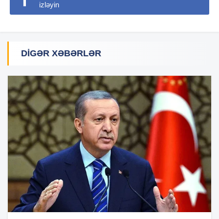
izləyin
DIGƏR XƏBƏRLƏR