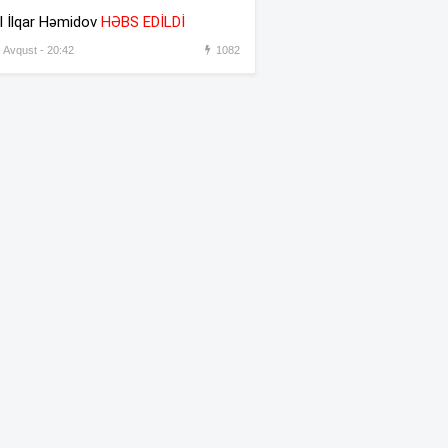
əməkdaşını vəzifəsindən
l İlqar Həmidov
HƏBS EDİLDİ
əsas gətirmədən azad etdi
, Avqust - 20:42
1082
Azərbaycandan sonra Türkiyə
:31
də məhdudiyyətləri qaldırdı
Messinin atası vəfat etdi
:30
“Prezident İlham Əliyev
:45
müharibəni qazandı, eyni
zamanda sülhü də qazandı” –
Hikmət Hacıyev
Bəzi yerlərdə 41 dərəcə isti
:44
olacaq –
XƏBƏRDARLIQ
Oğlu öldürülən ata qisas
:42
almağa çalışdı – 5 illik həbs
edildi