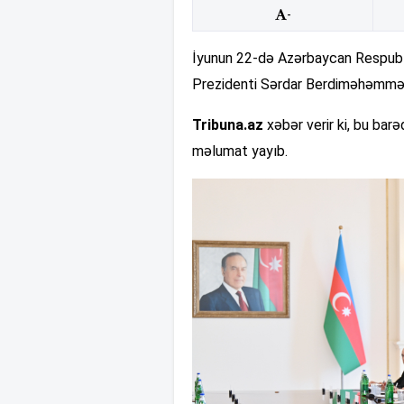
-
İyunun 22-də Azərbaycan Respubli
Prezidenti Sərdar Berdiməhəmmədo
Tribuna.az
xəbər verir ki, bu ba
məlumat yayıb.