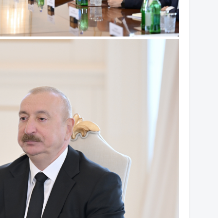
14
14
14
14
14
13
13