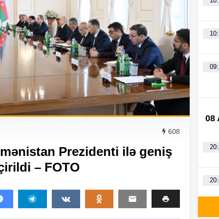
10
10
09
08
608
20
mənistan Prezidenti ilə geniş
çirildi – FOTO
20