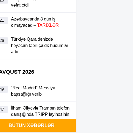
:23
vəfat etdi
Azərbaycanda 8 gün iş
:21
olmayacaq –
TARİXLƏR
Türkiyə Qara dənizdə
:26
həyəcan təbili çaldı: hücumlar
artır
 AVQUST 2026
“Real Madrid” Messiyə
:49
başsağlığı verib
İlham Əliyevlə Trampın telefon
:47
danışığında TRIPP layihəsinin
əhəmiyyəti vurğulanıb
BÜTÜN XƏBƏRLƏR