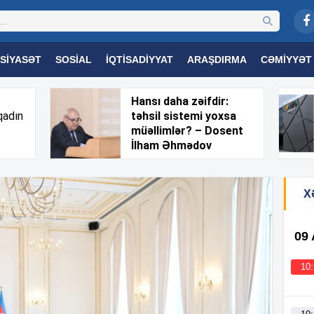
SIYASƏT
SOSIAL
İQTISADIYYAT
ARAŞDIRMA
CƏMIYYƏT
OGIYA
TƏHSIL
SAĞLAMLIQ
MARAQLI
TRIBUNA TV
Hansı daha zəifdir:
qadın
təhsil sistemi yoxsa
müəllimlər? – Dosent
İlham Əhmədov
X
09
10