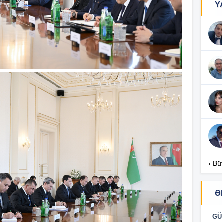
Y
18
18
18
17
› Bü
17
Ə
GÜ