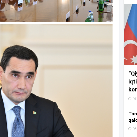
17
17
17
“Qi
16
iqt
kom
07
16
Tan
qal
03
16