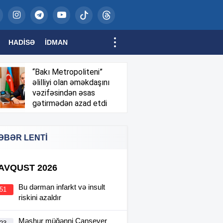
HADISƏ
İDMAN
“Bakı Metropoliteni”
əlilliyi olan əməkdaşını
vəzifəsindən əsas
gətirmədən azad etdi
ƏBƏR LENTİ
 AVQUST 2026
Bu dərman infarkt və insult
:51
riskini azaldır
Məşhur müğənni Cansever