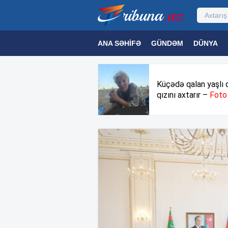
ANA SƏHIFƏ
GÜNDƏM
DÜNYA
MƏDƏNIYYƏT
MAQAZIN
TEXNOL
Küçədə qalan yaşlı 
qızını axtarır –
Foto