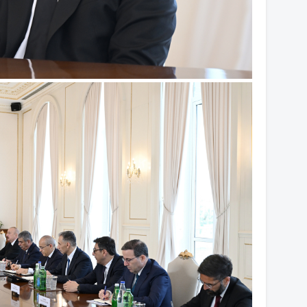
13
12
12
12
12
11