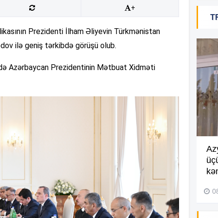
20
+
T
kasının Prezidenti İlham Əliyevin Türkmənistan
v ilə geniş tərkibdə görüşü olub.
20
rədə Azərbaycan Prezidentinin Mətbuat Xidməti
20
20
Göyçayda məktəb binası
Az
acınacaqlı durumda –
VİDEO
üç
20
kən
04 Avqust 2026, 20:48
0
19