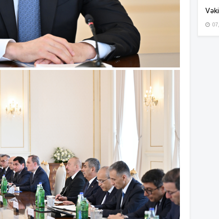
Vəki
07
15
15
14
14
14