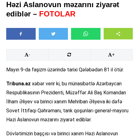
Həzi Aslanovun məzarını ziyarət
ediblər –
FOTOLAR
-
+
Mayın 9-da faşizm üzərində tarixi Qələbədən 81 il ötür.
Tribuna.az
xəbər verir ki, bu münasibətlə Azərbaycan
Respublikasının Prezidenti, Müzəffər Ali Baş Komandan
İlham Əliyev və birinci xanım Mehriban Əliyeva iki dəfə
Sovet İttifaqı Qəhrəmanı, tank qoşunları general-mayoru
Həzi Aslanovun məzarını ziyarət ediblər.
Dövlətimizin başçısı və birinci xanım Həzi Aslanovun