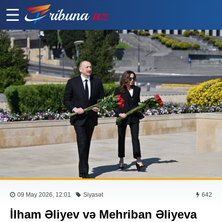
09 May 2026, 12:01
Siyasət
642
İlham Əliyev və Mehriban Əliyeva