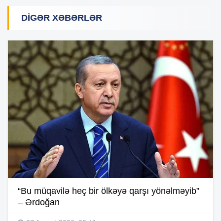
DIGƏR XƏBƏRLƏR
“Bu müqavilə heç bir ölkəyə qarşı yönəlməyib”
– Ərdoğan