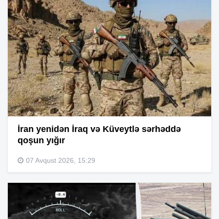
İran yenidən İraq və Küveytlə sərhəddə
qoşun yığır
07 Avqust 2026, 15:29