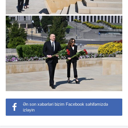
Ən son xəbərləri bizim Facebook səhifəmizdə
izləyin