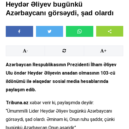
Heydər Əliyev bugünkü
Azərbaycanı görsəydi, şad olardı
-
+
Azərbaycan Respublikasının Prezidenti İlham Əliyev
Ulu öndər Heydər Əliyevin anadan olmasının 103-cü
ildönümü ilə əlaqədar sosial media hesablarında
paylaşım edib.
Tribuna.az
xəbər verir ki, paylaşımda deyilir:
“Ümummilli Lider Heydər Əliyev bugünkü Azərbaycanı
görsəydi, şad olardı. Əminəm ki, Onun ruhu şaddır, çünki
bugünkü Azərbaycan Onun əsəridir”.