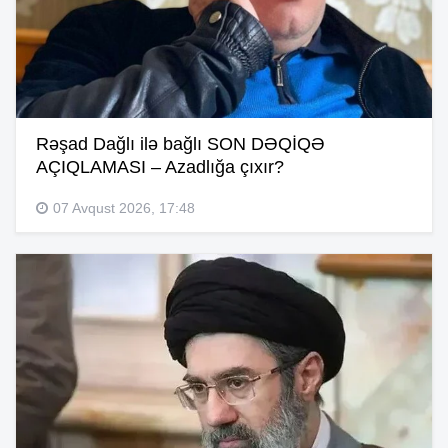
Rəşad Dağlı ilə bağlı SON DƏQİQƏ
AÇIQLAMASI – Azadlığa çıxır?
07 Avqust 2026, 17:48