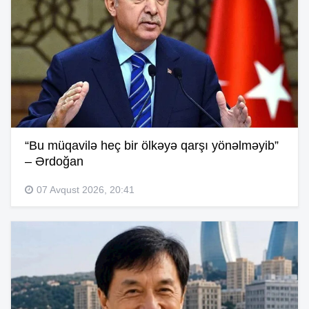
“Bu müqavilə heç bir ölkəyə qarşı yönəlməyib”
– Ərdoğan
07 Avqust 2026, 20:41