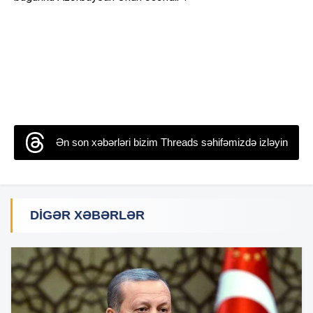
Ən son xəbərləri bizim Threads səhifəmizdə izləyin
DIGƏR XƏBƏRLƏR