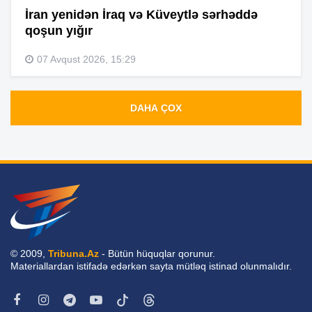
İran yenidən İraq və Küveytlə sərhəddə
qoşun yığır
07 Avqust 2026, 15:29
DAHA ÇOX
© 2009,
Tribuna.Az
- Bütün hüquqlar qorunur.
Materiallardan istifadə edərkən sayta mütləq istinad olunmalıdır.