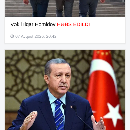
Vəkil İlqar Həmidov
HƏBS EDİLDİ
07 Avqust 2026, 20:42