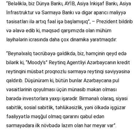
“Beləliklə, biz Dünya Bankı, AYİB, Asiya İnkişaf Bankı, Asiya
İnfrastruktur və Sərmayə Bankı və digər aparıcı maliyyə
təsisatları ilə artıq fəal işə başlamışıq”, – Prezident bildirib
və əlavə edib ki, məqsəd qarşımızda olan mühüm
layihələrin icrasında daha çox dinamika yaratmaqdır:
“Beynəlxalq təcrübəyə gəldikdə, biz, həmçinin qeyd edə
bilərik ki, “Moody’s” Reytinq Agentliyi Azərbaycanın kredit
reytinqini müsbət proqnozlu sərmayə reytinqi səviyyəsinə
qaldırıb. Düşünürəm ki, bütün bunlar Azərbaycana pul
vəsaitlərinin qoyulması üçün münasib məkan olması
barədə investorlara yaxşı işarədir. Birmənalı olaraq, siyasi
sabitlik, sosial sabitlik, təhlükəsizlik, yəni ölkədə işgüzar
fəaliyyətlə məşğul olmaq qərarını qəbul edən
sərmayədara ilk növbədə lazım olan hər meyar var”.