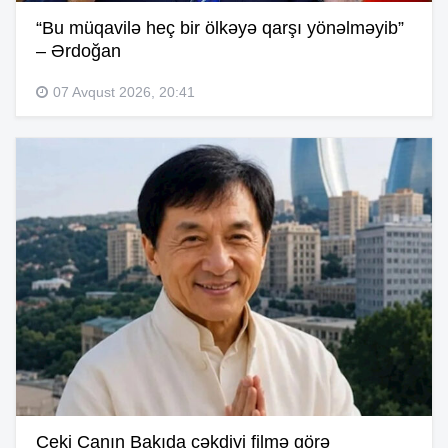
“Bu müqavilə heç bir ölkəyə qarşı yönəlməyib”
– Ərdoğan
07 Avqust 2026, 20:41
Ceki Çanın Bakıda çəkdiyi filmə görə