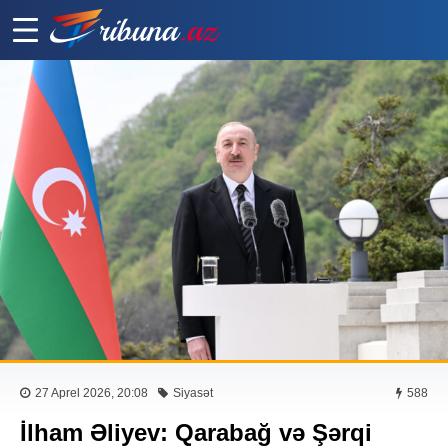
27 Aprel 2026, 20:08
Siyasət
588
İlham Əliyev: Qarabağ və Şərqi