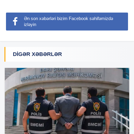
Ən son xəbərləri bizim Facebook səhifəmizdə
izləyin
DIGƏR XƏBƏRLƏR