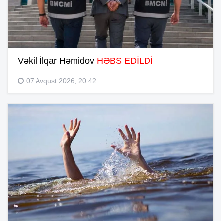
Vəkil İlqar Həmidov
HƏBS EDİLDİ
07 Avqust 2026, 20:42