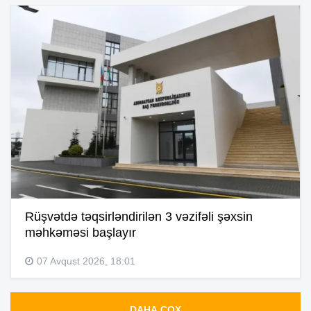
Rüşvətdə təqsirləndirilən 3 vəzifəli şəxsin
məhkəməsi başlayır
07 Avqust 2026, 18:01
DAHA ÇOX