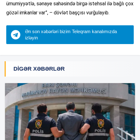
ümumiyyətlə, sənaye sahəsində birgə istehsal ilə bağlı çox
gözəl imkanlar var”, – dövlət başçısı vurğulayıb.
Ən son xəbərləri bizim Teleqram kanalımızda
izləyin
DIGƏR XƏBƏRLƏR