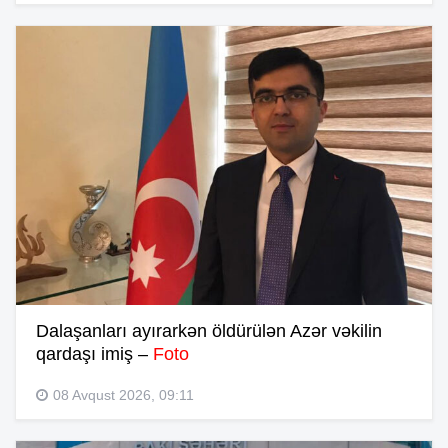
Dalaşanları ayırarkən öldürülən Azər vəkilin
qardaşı imiş –
Foto
08 Avqust 2026, 09:11