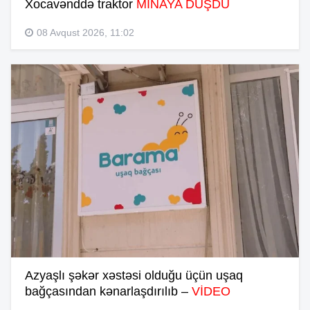
Xocavənddə traktor
MİNAYA DÜŞDÜ
08 Avqust 2026, 11:02
Azyaşlı şəkər xəstəsi olduğu üçün uşaq
bağçasından kənarlaşdırılıb –
VİDEO