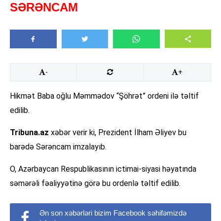
SƏRƏNCAM
-
+
Hikmət Baba oğlu Məmmədov “Şöhrət” ordeni ilə təltif
edilib.
Tribuna.az
xəbər verir ki, Prezident İlham Əliyev bu
barədə Sərəncam imzalayıb.
O, Azərbaycan Respublikasının ictimai-siyasi həyatında
səmərəli fəaliyyətinə görə bu ordenlə təltif edilib.
Ən son xəbərləri bizim Facebook səhifəmizdə