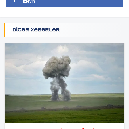
izləyin
DIGƏR XƏBƏRLƏR