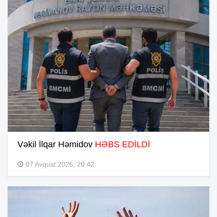
Vəkil İlqar Həmidov
HƏBS EDİLDİ
07 Avqust 2026, 20:42