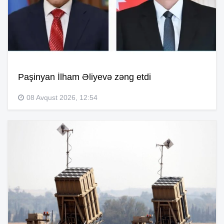
Paşinyan İlham Əliyevə zəng etdi
08 Avqust 2026, 12:54