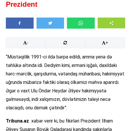
Prezident
-
+
“Müstəqillik 1991-ci ildə bərpa edildi, amma yenə də
təhlükə altında idi. Dediyim kimi, erməni işğalı, daxildəki
hərc-mərclik, qarşıdurma, vətəndaş müharibəsi, hakimiyyət
uğrunda mübarizə faktiki olaraq ölkəmizi məhvə aparırdı.
Əgər o vaxt Ulu Öndər Heydər Əliyev hakimiyyətə
gəlməsəydi, indi xalqımızın, dövlətimizin taleyi necə
olacaqdı, onu demək çətindir”.
Tribuna.az
xəbər verir ki, bu fikirləri Prezident İlham
Əliyev Şuşanın Böyük Qaladərəsi kəndində sakinlərlə