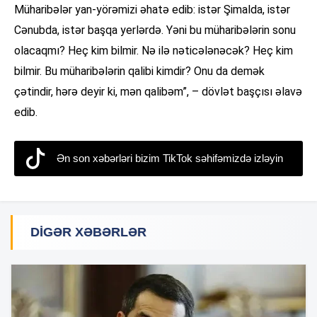
Müharibələr yan-yörəmizi əhatə edib: istər Şimalda, istər
Cənubda, istər başqa yerlərdə. Yəni bu müharibələrin sonu
olacaqmı? Heç kim bilmir. Nə ilə nəticələnəcək? Heç kim
bilmir. Bu müharibələrin qalibi kimdir? Onu da demək
çətindir, hərə deyir ki, mən qalibəm”, – dövlət başçısı əlavə
edib.
Ən son xəbərləri bizim TikTok səhifəmizdə izləyin
DIGƏR XƏBƏRLƏR