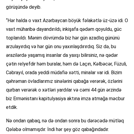
görüşündə deyib.
“Hər halda o vaxt Azərbaycan böyük fəlakətlə üz-üzə idi. O
vaxt müharibə dayandırıldı, inkişafa qədəm qoyuldu, güc
toplanıldı. Mənim dövrümdə biz hər gün azadlıq gününü
arzulayırdıq və hər gün onu yaxınlaşdırırdıq. Siz də, bu
ərazilərdə yaşamış insanlar da yaxşı bilirsiniz, nə qədər
çətin relyefdir həm buralar, həm də Laçın, Kəlbəcər, Füzuli,
Cəbrayıl, orada yeddi müdafiə xətti, minalar var idi. Bizim
qəhrəman övladlarımız sinələrini qabağa verərək, özlərini
qurban verərək o xətləri yardılar və cəmi 44 gün ərzində
biz Ermənistanı kapitulyasiya aktına imza atmağa məcbur
etdik.
Nə ondan qabaq, nə də ondan sonra bu dərəcədə mütləq
Qələbə olmamışdır. İndi hər şey göz qabağındadır.