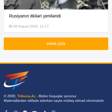
Rusiyanın itkiləri yeniləndi
08 Avqust 2026, 12:17
DAHA ÇOX
© 2009,
Tribuna.Az
- Bütün hüquqlar qorunur.
Materiallardan istifadə edərkən sayta mütləq istinad olunmalıdır.