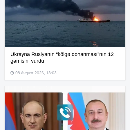
Ukrayna Rusiyanın “kölgə donanması”nın 12
gəmisini vurdu
08 Avqust 2026, 13:03