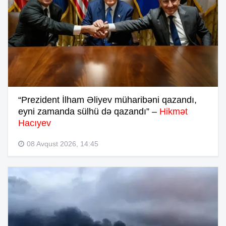
“Prezident İlham Əliyev müharibəni qazandı,
eyni zamanda sülhü də qazandı” –
Hikmət
Hacıyev
08 Avqust 2026, 14:45