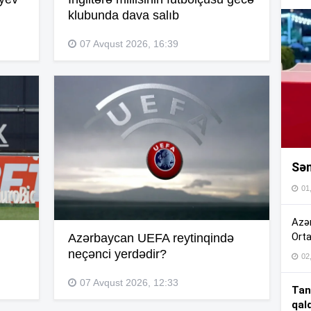
klubunda dava salıb
16
07 Avqust 2026, 16:39
16
16
Sən
16
01
16
Azər
Orta
Azərbaycan UEFA reytinqində
neçənci yerdədir?
02
15
07 Avqust 2026, 12:33
Tan
qal
15