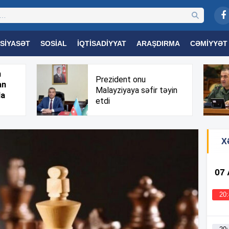
SIYASƏT
SOSIAL
İQTISADIYYAT
ARAŞDIRMA
CƏMIYYƏT
OGIYA
TƏHSIL
SAĞLAMLIQ
MARAQLI
TRIBUNA TV
h
Prezident onu
an
Malayziyaya səfir təyin
da
etdi
X
07
20