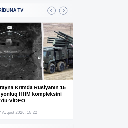
RİBUNA TV
Bakıda 2,5 milyon manata
:01
şadlıq sarayı satılır
Sərdar Ortaç xəstəxanaya
:22
yerləşdirilib?
Rüşvətdə təqsirləndirilən 3
:01
vəzifəli şəxsin məhkəməsi
başlayır
“Həyat yoldaşın istəmirsə,
:59
oxuma, nə məcburdur”
rayna Krımda Rusiyanın 15
Bağlanan universit
lyonluq HHM kompleksini
müəllimləri narazıd
Kiberpolis əməliyyat keçirdi:
:54
rdu-VİDEO
Xarici saytları ələ keçirən
şəxslər tutuldu (VİDEO)
7 Avqust 2026, 15:22
07 Avqust 2026, 13:4
Prokurorluq həbs edilən rəislə
:52
bağlı məlumat yaydı