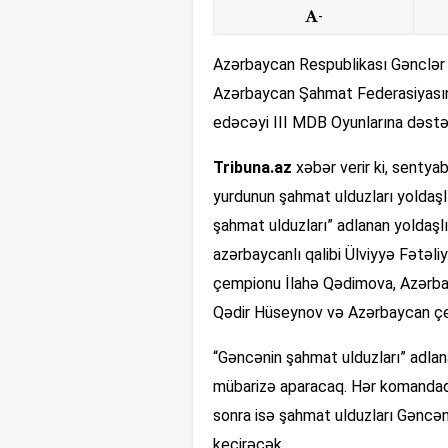
-
Azərbaycan Respublikası Gənclər v
Azərbaycan Şahmat Federasiyasının 
edəcəyi III MDB Oyunlarına dəstək
Tribuna.az
xəbər verir ki, senty
yurdunun şahmat ulduzları yoldaşl
şahmat ulduzları” adlanan yoldaşl
azərbaycanlı qalibi Ülviyyə Fətəl
çempionu İlahə Qədimova, Azərba
Qədir Hüseynov və Azərbaycan çem
“Gəncənin şahmat ulduzları” adla
mübarizə aparacaq. Hər komandada
sonra isə şahmat ulduzları Gəncən
keçirəcək.