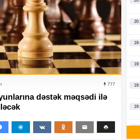
20
20
19
19
n
777
19
unlarına dəstək məqsədi ilə
iləcək
19
19