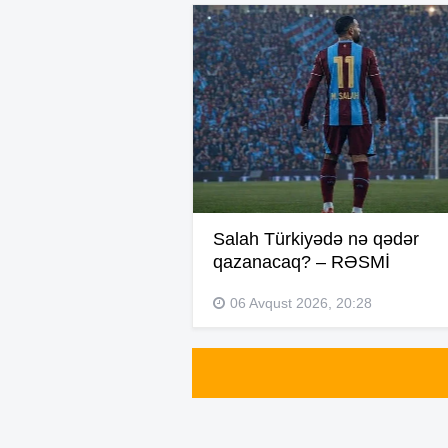
Salah Türkiyədə nə qədər
qazanacaq? – RƏSMİ
06 Avqust 2026, 20:28