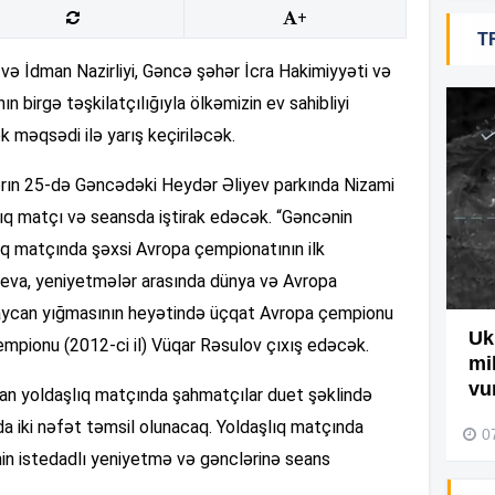
+
T
19
ə İdman Nazirliyi, Gəncə şəhər İcra Hakimiyyəti və
birgə təşkilatçılığıyla ölkəmizin ev sahibliyi
18
 məqsədi ilə yarış keçiriləcək.
abrın 25-də Gəncədəki Heydər Əliyev parkında Nizami
18
ıq matçı və seansda iştirak edəcək. “Gəncənin
ıq matçında şəxsi Avropa çempionatının ilk
iyeva, yeniyetmələr arasında dünya və Avropa
17
ycan yığmasının heyətində üçqat Avropa çempionu
Ağdamda yanğını bu şəxs
Uk
pionu (2012-ci il) Vüqar Rəsulov çıxış edəcək.
törədibmiş – Video
mi
17
vu
nan yoldaşlıq matçında şahmatçılar duet şəklində
04 Avqust 2026, 09:45
 iki nəfət təmsil olunacaq. Yoldaşlıq matçında
0
in istedadlı yeniyetmə və gənclərinə seans
17