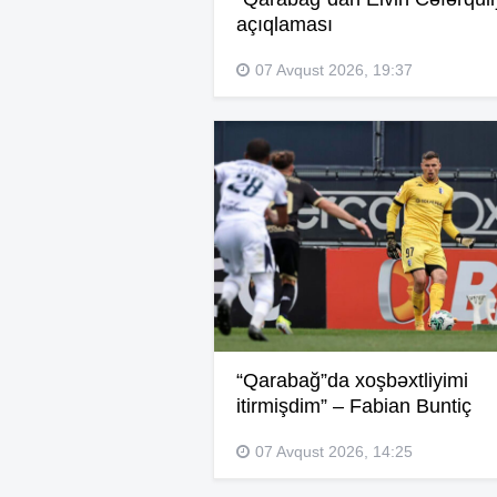
açıqlaması
07 Avqust 2026, 19:37
“Qarabağ”da xoşbəxtliyimi
itirmişdim” – Fabian Buntiç
07 Avqust 2026, 14:25