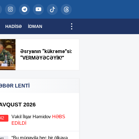
HADISƏ
İDMAN
Əsryanın “kükrəmə”si:
“VERMƏYƏCƏYİK!”
ƏBƏR LENTİ
 AVQUST 2026
Vəkil İlqar Həmidov
HƏBS
:42
EDİLDİ
“Bu müqavilə heç bir ölkəyə