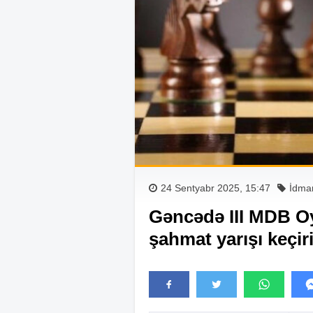
24 Sentyabr 2025, 15:47
İdma
Gəncədə III MDB Oy
şahmat yarışı keçir