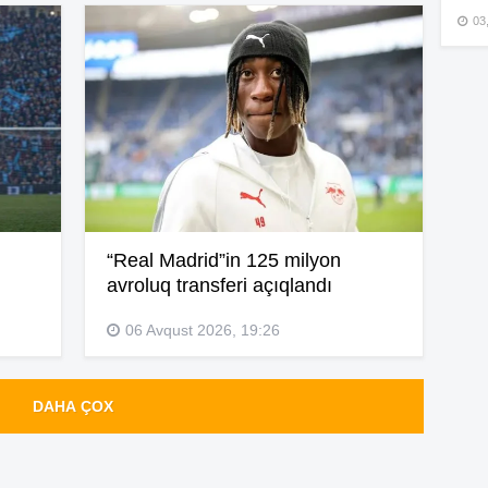
03
15
15
15
“Real Madrid”in 125 milyon
avroluq transferi açıqlandı
06 Avqust 2026, 19:26
15
DAHA ÇOX
15