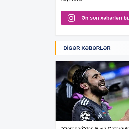
Ən son xəbərləri bi
DIGƏR XƏBƏRLƏR
“Qarabağ”dan Elvin Cəfərqul