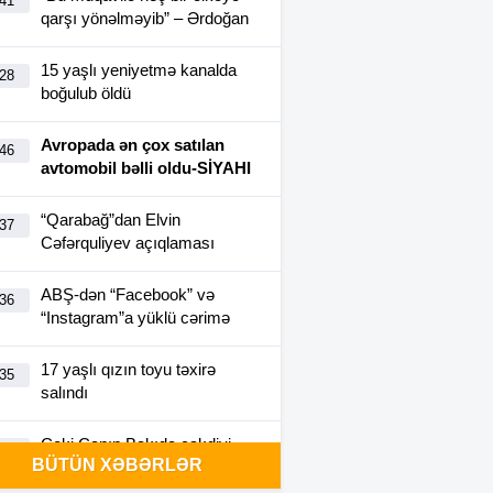
:41
qarşı yönəlməyib” – Ərdoğan
15 yaşlı yeniyetmə kanalda
:28
boğulub öldü
Avropada ən çox satılan
:46
avtomobil bəlli oldu-SİYAHI
“Qarabağ”dan Elvin
:37
Cəfərquliyev açıqlaması
ABŞ-dən “Facebook” və
:36
“Instagram”a yüklü cərimə
17 yaşlı qızın toyu təxirə
:35
salındı
Ceki Çanın Bakıda çəkdiyi
:25
BÜTÜN XƏBƏRLƏR
filmə görə Azərbaycan 1
milyon dollar ödəyə bilər?