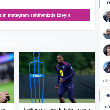
Y
17
zim Instagram səhifəmizdə izləyin
17
17
16
› Bü
Ə
16
GÜ
iyev
İngiltərə millisinin futbolçusu gecə