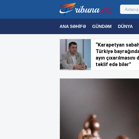
ANA SƏHIFƏ
GÜNDƏM
DÜNYA
MƏDƏNIYYƏT
MAQAZIN
TEXNOL
“Karapetyan saba
Türkiyə bayrağınd
ayın çıxarılmasını 
təklif edə bilər”