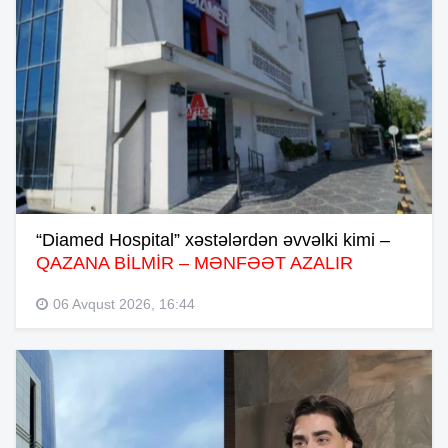
“Diamed Hospital” xəstələrdən əvvəlki kimi –
QAZANA BİLMİR – MƏNFƏƏT AZALIR
06 Avqust 2026, 16:44