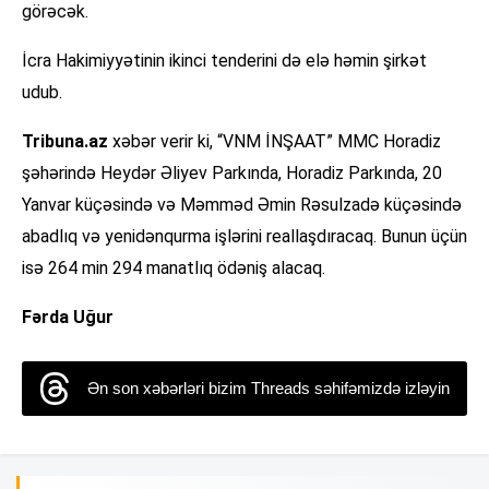
görəcək.
İcra Hakimiyyətinin ikinci tenderini də elə həmin şirkət
udub.
Tribuna.az
xəbər verir ki, “VNM İNŞAAT” MMC Horadiz
şəhərində Heydər Əliyev Parkında, Horadiz Parkında, 20
Yanvar küçəsində və Məmməd Əmin Rəsulzadə küçəsində
abadlıq və yenidənqurma işlərini reallaşdıracaq. Bunun üçün
isə 264 min 294 manatlıq ödəniş alacaq.
Fərda Uğur
Ən son xəbərləri bizim Threads səhifəmizdə izləyin