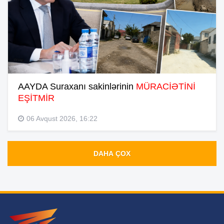
AAYDA Suraxanı sakinlərinin
MÜRACİƏTİNİ
EŞİTMİR
06 Avqust 2026, 16:22
DAHA ÇOX