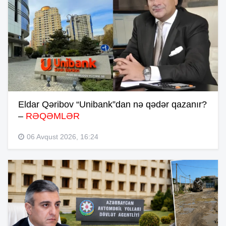
Eldar Qəribov “Unibank”dan nə qədər qazanır?
–
RƏQƏMLƏR
06 Avqust 2026, 16:24