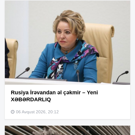
Rusiya İrəvandan əl çəkmir – Yeni
XƏBƏRDARLIQ
06 Avqust 2026, 20:12