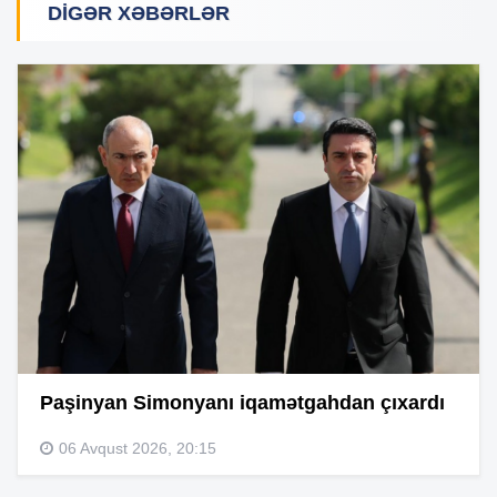
DIGƏR XƏBƏRLƏR
Paşinyan Simonyanı iqamətgahdan çıxardı
06 Avqust 2026, 20:15