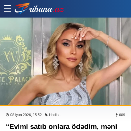
08 İyun 2026, 15:52
Hadisə
609
“Evimi satıb onlara ödədim, məni