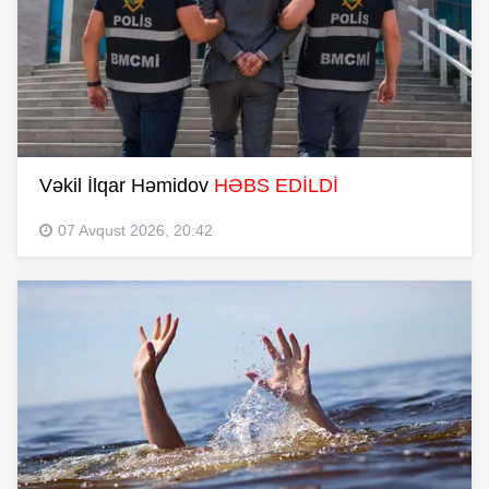
Vəkil İlqar Həmidov
HƏBS EDİLDİ
07 Avqust 2026, 20:42