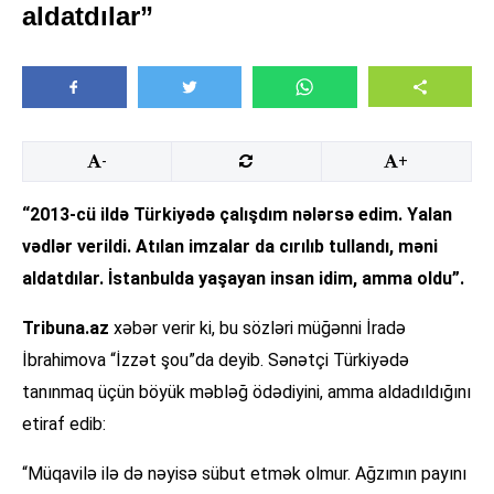
aldatdılar”
-
+
“2013-cü ildə Türkiyədə çalışdım nələrsə edim. Yalan
vədlər verildi. Atılan imzalar da cırılıb tullandı, məni
aldatdılar. İstanbulda yaşayan insan idim, amma oldu”.
Tribuna.az
xəbər verir ki, bu sözləri müğənni İradə
İbrahimova “İzzət şou”da deyib. Sənətçi Türkiyədə
tanınmaq üçün böyük məbləğ ödədiyini, amma aldadıldığını
etiraf edib:
“Müqavilə ilə də nəyisə sübut etmək olmur. Ağzımın payını