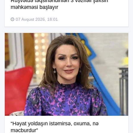
Rüşvətdə təqsirləndirilən 3 vəzifəli şəxsin
məhkəməsi başlayır
07 Avqust 2026, 18:01
“Həyat yoldaşın istəmirsə, oxuma, nə
məcburdur”