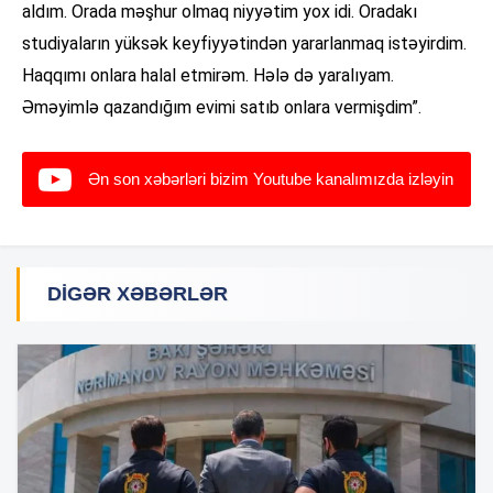
aldım. Orada məşhur olmaq niyyətim yox idi. Oradakı
studiyaların yüksək keyfiyyətindən yararlanmaq istəyirdim.
Haqqımı onlara halal etmirəm. Hələ də yaralıyam.
Əməyimlə qazandığım evimi satıb onlara vermişdim”.
Ən son xəbərləri bizim Youtube kanalımızda izləyin
DIGƏR XƏBƏRLƏR