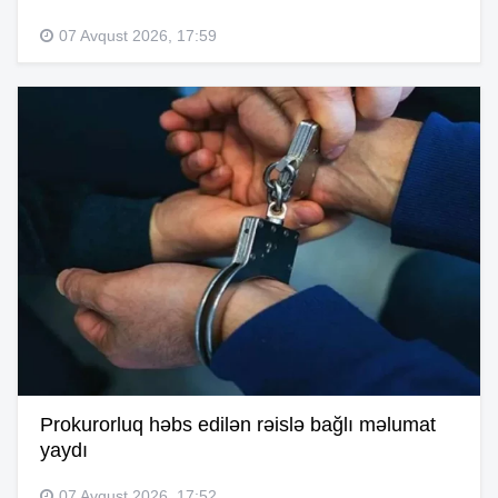
07 Avqust 2026, 17:59
Prokurorluq həbs edilən rəislə bağlı məlumat
yaydı
07 Avqust 2026, 17:52