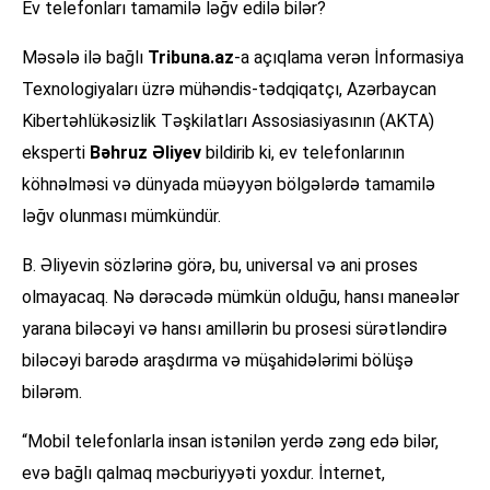
Ev telefonları tamamilə ləğv edilə bilər?
Məsələ ilə bağlı
Tribuna.az
-a açıqlama verən İnformasiya
Texnologiyaları üzrə mühəndis-tədqiqatçı, Azərbaycan
Kibertəhlükəsizlik Təşkilatları Assosiasiyasının (AKTA)
eksperti
Bəhruz Əliyev
bildirib ki, ev telefonlarının
köhnəlməsi və dünyada müəyyən bölgələrdə tamamilə
ləğv olunması mümkündür.
B. Əliyevin sözlərinə görə, bu, universal və ani proses
olmayacaq. Nə dərəcədə mümkün olduğu, hansı maneələr
yarana biləcəyi və hansı amillərin bu prosesi sürətləndirə
biləcəyi barədə araşdırma və müşahidələrimi bölüşə
bilərəm.
“Mobil telefonlarla insan istənilən yerdə zəng edə bilər,
evə bağlı qalmaq məcburiyyəti yoxdur. İnternet,