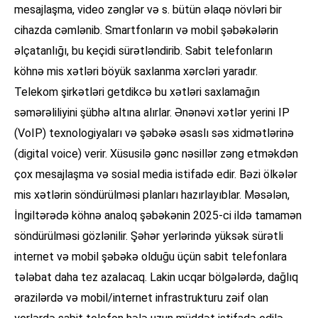
mesajlaşma, video zənglər və s. bütün əlaqə növləri bir
cihazda cəmlənib. Smartfonların və mobil şəbəkələrin
əlçatanlığı, bu keçidi sürətləndirib. Sabit telefonların
köhnə mis xətləri böyük saxlanma xərcləri yaradır.
Telekom şirkətləri getdikcə bu xətləri saxlamağın
səmərəliliyini şübhə altına alırlar. Ənənəvi xətlər yerini IP
(VoIP) texnologiyaları və şəbəkə əsaslı səs xidmətlərinə
(digital voice) verir. Xüsusilə gənc nəsillər zəng etməkdən
çox mesajlaşma və sosial media istifadə edir. Bəzi ölkələr
mis xətlərin söndürülməsi planları hazırlayıblar. Məsələn,
İngiltərədə köhnə analoq şəbəkənin 2025-ci ildə tamamən
söndürülməsi gözlənilir. Şəhər yerlərində yüksək sürətli
internet və mobil şəbəkə olduğu üçün sabit telefonlara
tələbat daha tez azalacaq. Lakin ucqar bölgələrdə, dağlıq
ərazilərdə və mobil/internet infrastrukturu zəif olan