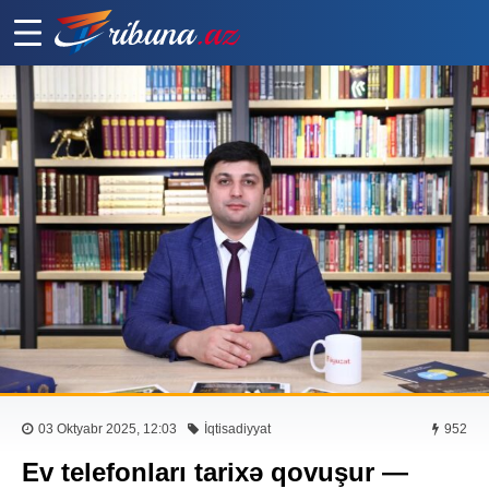
03 Oktyabr 2025, 12:03
İqtisadiyyat
952
Ev telefonları tarixə qovuşur —