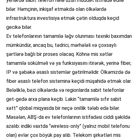
yerlərdə sabit telefon hələ uzun müddət istifadə edilə
bilər. Həmçinin, inkişaf etməkdə olan ölkələrdə
infrastruktura investisiya etmək çətin olduqda keçid
gecikə bilər.
Ev telefonlarının tamamilə ləğv olunması texniki baxımdan
mümkündür, ancaq bu, tədrici, mərhələli və çoxsaylı
şərtlərə bağlı bir proses olacaq. Köhnə mis xətlər
tamamilə sökülməli və ya funksiyasını itirərək, yerinə fiber,
IP və şəbəkə əsaslı sistemlər gətirilməlidir. Ölkəmizdə də
fiber əsaslı telefon sisteminə keçidi müşahidə etmək olar.
Beləliklə, bəzi ölkələrdə və regionlarda sabit telefonlar
get-gedə arxa plana keçib. Lakin “tamamilə sıfır sabit
xətt” qlobal miqyasda bir neçə onillik tələb edə bilər.
Məsələn, ABŞ-da ev telefonlarının istifadəsi ciddi şəkildə
azalıb: indiki vaxtda “wireless-only” (yalnız mobil telefonu
olan) evlər çox böyük pay alıb. Telekom şirkətləri mis