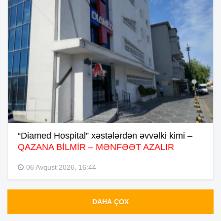
“Diamed Hospital” xəstələrdən əvvəlki kimi –
QAZANA BİLMİR – MƏNFƏƏT AZALIR
06 Avqust 2026, 16:44
DAHA ÇOX