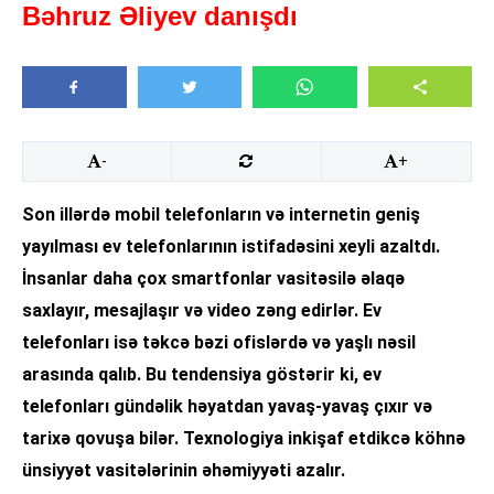
Bəhruz Əliyev danışdı
-
+
Son illərdə mobil telefonların və internetin geniş
yayılması ev telefonlarının istifadəsini xeyli azaltdı.
İnsanlar daha çox smartfonlar vasitəsilə əlaqə
saxlayır, mesajlaşır və video zəng edirlər. Ev
telefonları isə təkcə bəzi ofislərdə və yaşlı nəsil
arasında qalıb. Bu tendensiya göstərir ki, ev
telefonları gündəlik həyatdan yavaş-yavaş çıxır və
tarixə qovuşa bilər. Texnologiya inkişaf etdikcə köhnə
ünsiyyət vasitələrinin əhəmiyyəti azalır.