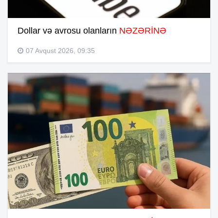
Dollar və avrosu olanların
NƏZƏRİNƏ
07 Avqust 2026, 09:35