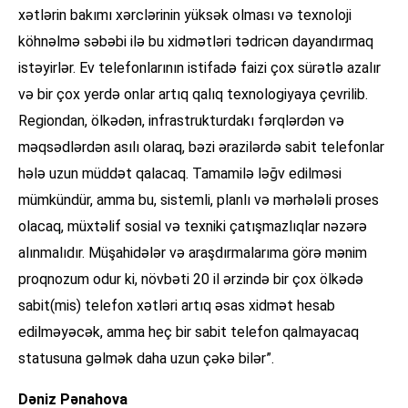
xətlərin bakımı xərclərinin yüksək olması və texnoloji
köhnəlmə səbəbi ilə bu xidmətləri tədricən dayandırmaq
istəyirlər. Ev telefonlarının istifadə faizi çox sürətlə azalır
və bir çox yerdə onlar artıq qalıq texnologiyaya çevrilib.
Regiondan, ölkədən, infrastrukturdakı fərqlərdən və
məqsədlərdən asılı olaraq, bəzi ərazilərdə sabit telefonlar
hələ uzun müddət qalacaq. Tamamilə ləğv edilməsi
mümkündür, amma bu, sistemli, planlı və mərhələli proses
olacaq, müxtəlif sosial və texniki çatışmazlıqlar nəzərə
alınmalıdır. Müşahidələr və araşdırmalarıma görə mənim
proqnozum odur ki, növbəti 20 il ərzində bir çox ölkədə
sabit(mis) telefon xətləri artıq əsas xidmət hesab
edilməyəcək, amma heç bir sabit telefon qalmayacaq
statusuna gəlmək daha uzun çəkə bilər”.
Dəniz Pənahova