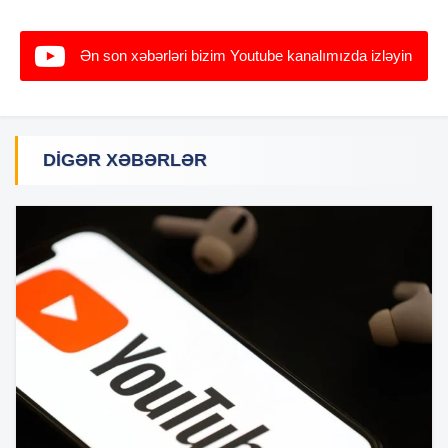
Ən son xəbərləri bizim Youtube kanalımızda izləyin
DIGƏR XƏBƏRLƏR