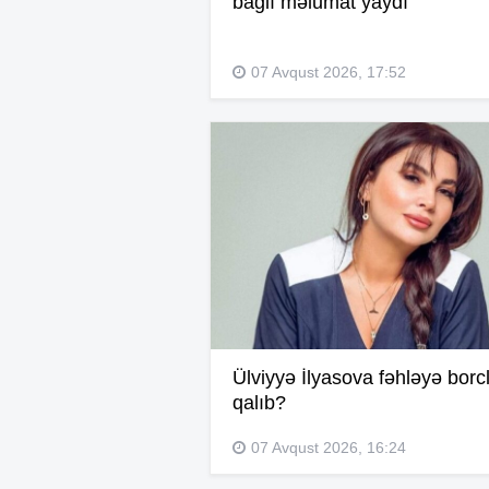
bağlı məlumat yaydı
07 Avqust 2026, 17:52
Ülviyyə İlyasova fəhləyə borc
qalıb?
07 Avqust 2026, 16:24