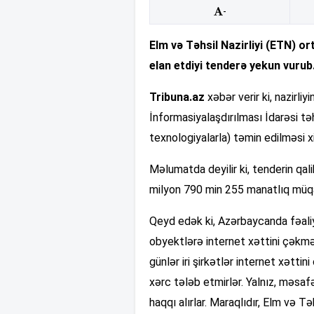
-
Elm və Təhsil Nazirliyi (ETN) o
elan etdiyi tenderə yekun vurub
Tribuna.az
xəbər verir ki, nazirli
İnformasiyalaşdırılması İdarəsi tə
texnologiyalarla) təmin edilməsi xi
Məlumatda deyilir ki, tenderin q
milyon 790 min 255 manatlıq müqa
Qeyd edək ki, Azərbaycanda fəaliy
obyektlərə internet xəttini çəkmə
günlər iri şirkətlər internet xətt
xərc tələb etmirlər. Yalnız, məs
haqqı alırlar. Maraqlıdır, Elm və Tə