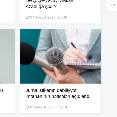
DƏQİQƏ AÇIQLAMASI –
14
31,
Azadlığa çıxır?
07 Avqust 2026, 17:48
14
14
13
lu
Jurnalistikanın qabiliyyət
imtahanının nəticələri açıqlandı
13
07 Avqust 2026, 16:14