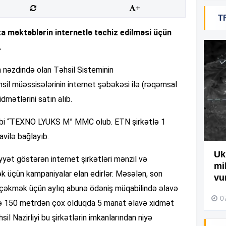
+
T
rta məktəblərin internetlə təchiz edilməsi üçün
16
.
yin nəzdində olan Təhsil Sisteminin
16
hsil müəssisələrinin internet şəbəkəsi ilə (rəqəmsal
dmətlərini satın alıb.
16
alibi “TEXNO LYUKS M” MMC olub. ETN şirkətlə 1
vilə bağlayıb.
16
Ağdamda yanğını bu şəxs
Uk
yət göstərən internet şirkətləri mənzil və
törədibmiş – Video
mi
k üçün kampaniyalar elan edirlər. Məsələn, son
16
vu
04 Avqust 2026, 09:45
ini çəkmək üçün aylıq abunə ödəniş müqabilində əlavə
0
afə 150 metrdən çox olduqda 5 manat əlavə xidmət
hsil Nazirliyi bu şirkətlərin imkanlarından niyə
16