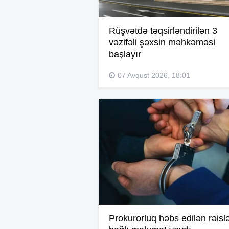
Rüşvətdə təqsirləndirilən 3
vəzifəli şəxsin məhkəməsi
başlayır
07 Avqust 2026, 18:01
Prokurorluq həbs edilən rəisl