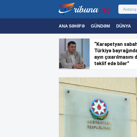
ANA SƏHIFƏ
GÜNDƏM
DÜNYA
MƏDƏNIYYƏT
MAQAZIN
TEXNOL
“Karapetyan saba
Türkiyə bayrağınd
ayın çıxarılmasını 
təklif edə bilər”