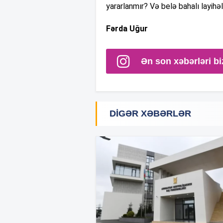
yararlanmır? Və belə bahalı layihə
Fərda Uğur
Ən son xəbərləri bi
DIGƏR XƏBƏRLƏR