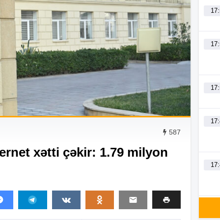
17
17
17
17
587
rnet xətti çəkir: 1.79 milyon
17
17