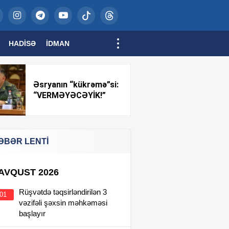
HADISƏ
İDMAN
Əsryanın “kükrəmə”si:
“VERMƏYƏCƏYİK!”
ƏBƏR LENTİ
 AVQUST 2026
Rüşvətdə təqsirləndirilən 3
:01
vəzifəli şəxsin məhkəməsi
başlayır