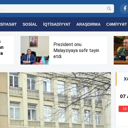
SIYASƏT
SOSIAL
İQTISADIYYAT
ARAŞDIRMA
CƏMIYYƏT
OGIYA
TƏHSIL
SAĞLAMLIQ
MARAQLI
TRIBUNA TV
h
Prezident onu
an
Malayziyaya səfir təyin
da
etdi
X
07
18