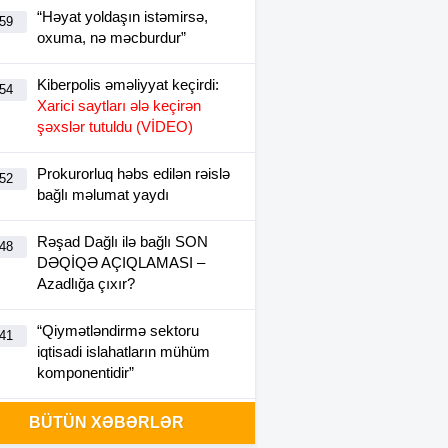
“Həyat yoldaşın istəmirsə,
:59
oxuma, nə məcburdur”
Kiberpolis əməliyyat keçirdi:
:54
Xarici saytları ələ keçirən
şəxslər tutuldu (VİDEO)
Prokurorluq həbs edilən rəislə
:52
bağlı məlumat yaydı
Rəşad Dağlı ilə bağlı SON
:48
DƏQİQƏ AÇIQLAMASI –
Azadlığa çıxır?
“Qiymətləndirmə sektoru
:41
iqtisadi islahatların mühüm
komponentidir”
Metrodakı təmirin kirayə
BÜTÜN XƏBƏRLƏR
:11
bazarına təsiri –
Hansı