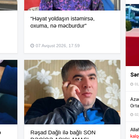
15
“Həyat yoldaşın istəmirsə,
oxuma, nə məcburdur”
15
07 Avqust 2026, 17:59
15
Sən
01
15
Azər
Orta
14
02
Alla
ə
Rəşad Dağlı ilə bağlı SON
kal