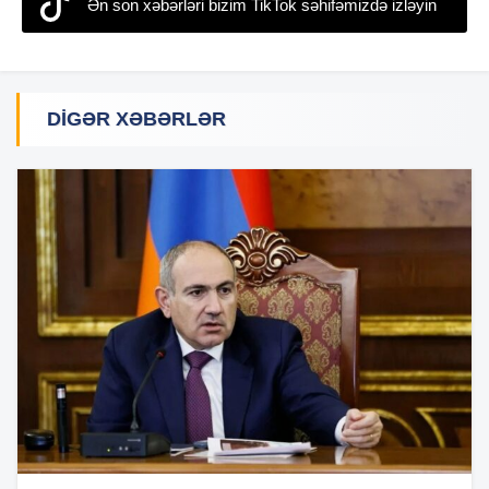
Ən son xəbərləri bizim TikTok səhifəmizdə izləyin
DIGƏR XƏBƏRLƏR