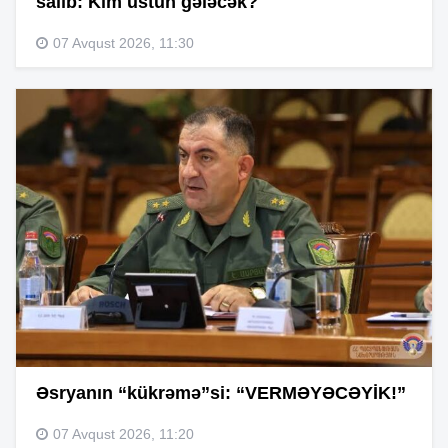
salıb: Kim üstün gələcək?
07 Avqust 2026, 11:30
Əsryanın “kükrəmə”si: “VERMƏYƏCƏYİK!”
07 Avqust 2026, 11:20