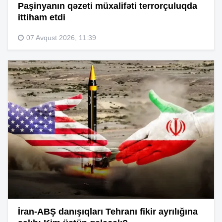
Paşinyanın qəzeti müxalifəti terrorçuluqda
ittiham etdi
07 Avqust 2026, 11:39
İran-ABŞ danışıqları Tehranı fikir ayrılığına