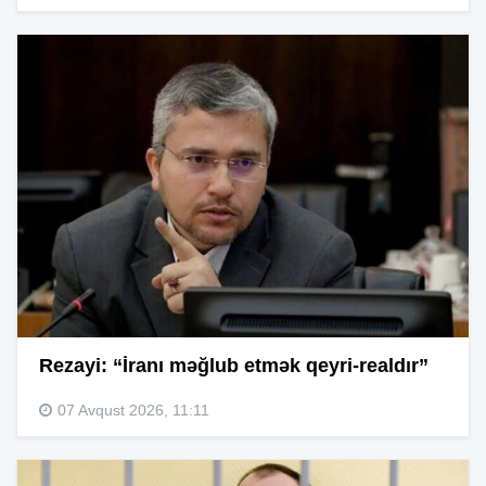
Rezayi: “İranı məğlub etmək qeyri-realdır”
07 Avqust 2026, 11:11