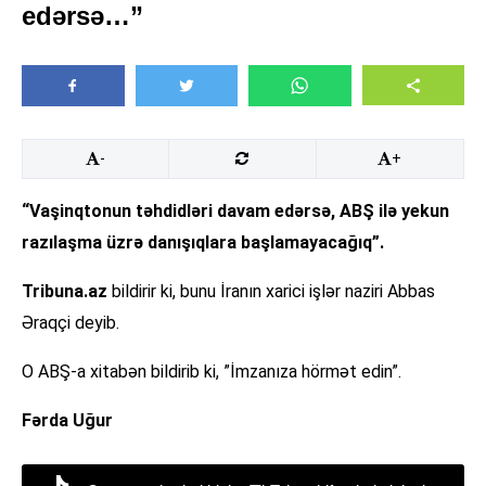
edərsə…”
-
+
“Vaşinqtonun təhdidləri davam edərsə, ABŞ ilə yekun
razılaşma üzrə danışıqlara başlamayacağıq”.
Tribuna.az
bildirir ki, bunu İranın xarici işlər naziri Abbas
Əraqçi deyib.
O ABŞ-a xitabən bildirib ki, ”İmzanıza hörmət edin”.
Fərda Uğur