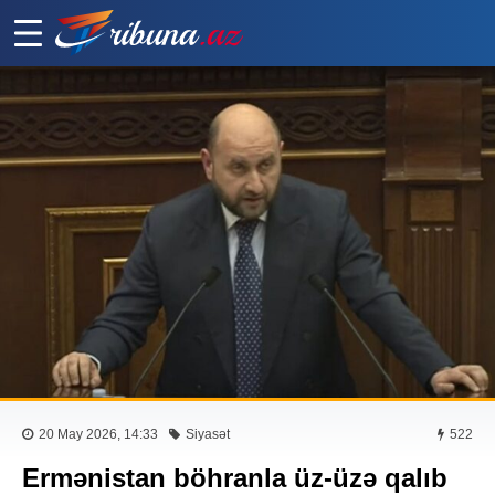
20 May 2026, 14:33
Siyasət
522
Ermənistan böhranla üz-üzə qalıb