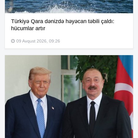
Türkiyə Qara dənizdə həyəcan təbili çaldı:
hücumlar artır
09 Avqust 2026, 09:26