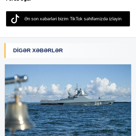
Ən son xəbərləri bizim TikTok səhifəmizdə izləyin
DIGƏR XƏBƏRLƏR