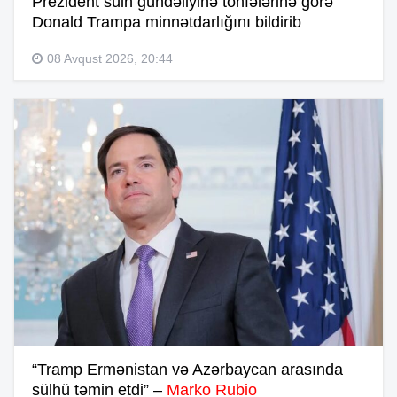
Prezident sülh gündəliyinə töhfələrinə görə
Donald Trampa minnətdarlığını bildirib
08 Avqust 2026, 20:44
“Tramp Ermənistan və Azərbaycan arasında
sülhü təmin etdi” –
Marko Rubio