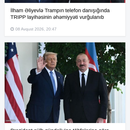
İlham Əliyevlə Trampın telefon danışığında
TRIPP layihəsinin əhəmiyyəti vurğulanıb
08 Avqust 2026, 20:47