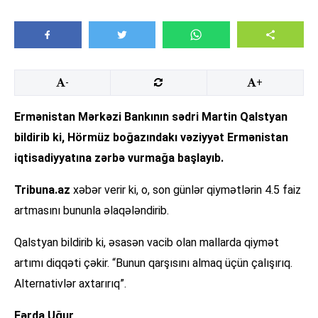
-
+
Ermənistan Mərkəzi Bankının sədri Martin Qalstyan
bildirib ki, Hörmüz boğazındakı vəziyyət Ermənistan
iqtisadiyyatına zərbə vurmağa başlayıb.
Tribuna.az
xəbər verir ki, o, son günlər qiymətlərin 4.5 faiz
artmasını bununla əlaqələndirib.
Qalstyan bildirib ki, əsasən vacib olan mallarda qiymət
artımı diqqəti çəkir. “Bunun qarşısını almaq üçün çalışırıq.
Alternativlər axtarırıq”.
Fərda Uğur