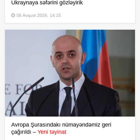
Ukraynaya səfərini gözləyirik
06 Avqust 2026, 14:15
Avropa Şurasındakı nümayəndəmiz geri
çağırıldı –
Yeni təyinat