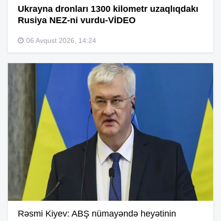
Ukrayna dronları 1300 kilometr uzaqlıqdakı
Rusiya NEZ-ni vurdu-VİDEO
06 Avqust 2026, 14:24
Rəsmi Kiyev: ABŞ nümayəndə heyətinin