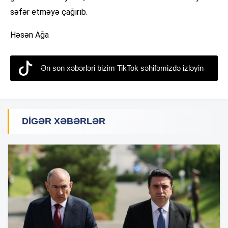
səfər etməyə çağırıb.
Həsən Ağa
Ən son xəbərləri bizim TikTok səhifəmizdə izləyin
DIGƏR XƏBƏRLƏR