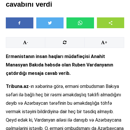
cavabını verdi
-
+
Ermənistanın insan haqları müdafiəçisi Anahit
Manasyan Bakıda həbsdə olan Ruben Vardanyanın
çatdırdığı mesaja cavab verib.
Tribuna.az
-ın xəbərinə görə, erməni ombudsman Bakıya
səfəri ilə bağlı heç bir rəsmi əməkdaşlıq təklifi almadığını
deyib və Azərbaycan tərəfinin bu əməkdaşlığa töhfə
vermək istəyini bildirdiyinə dair heç bir təsdiq almayıb.
Qeyd edək ki, Vardanyan ailəsi ilə danışıb və Azərbaycana
gəlmələrini istəyib. O, erməni ombudsmanı da Azərbaycana