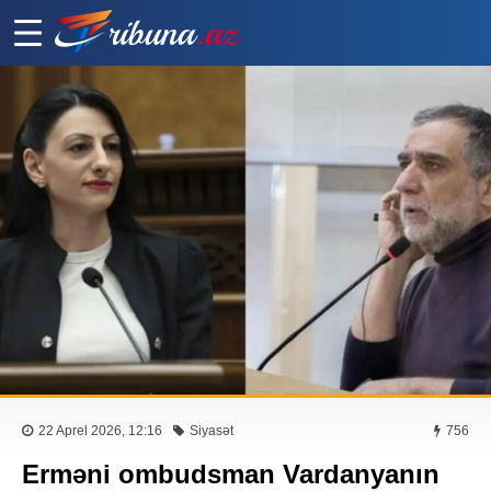
22 Aprel 2026, 12:16
Siyasət
756
Erməni ombudsman Vardanyanın