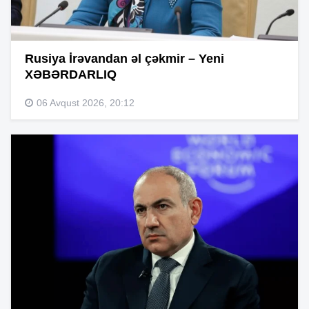
Rusiya İrəvandan əl çəkmir – Yeni
XƏBƏRDARLIQ
06 Avqust 2026, 20:12