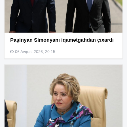
Paşinyan Simonyanı iqamətgahdan çıxardı
06 Avqust 2026, 20:15