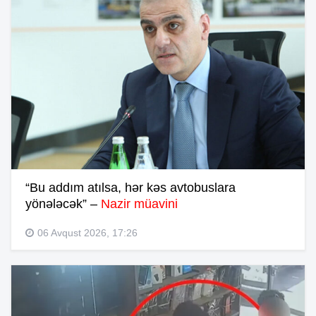
“Bu addım atılsa, hər kəs avtobuslara
yönələcək” –
Nazir müavini
06 Avqust 2026, 17:26