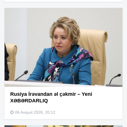
Rusiya İrəvandan əl çəkmir – Yeni
XƏBƏRDARLIQ
06 Avqust 2026, 20:12