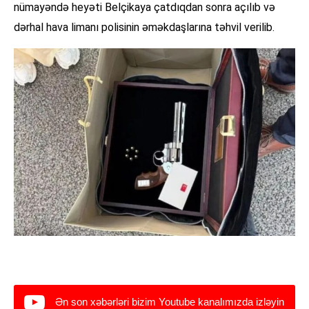
nümayəndə heyəti Belçikaya çatdıqdan sonra açılıb və
dərhal hava limanı polisinin əməkdaşlarına təhvil verilib.
Ən son xəbərləri bizim Youtube kanalımızda izləyin