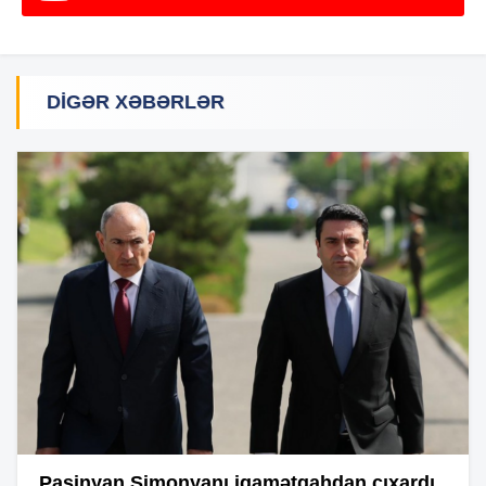
DIGƏR XƏBƏRLƏR
Paşinyan Simonyanı iqamətgahdan çıxardı