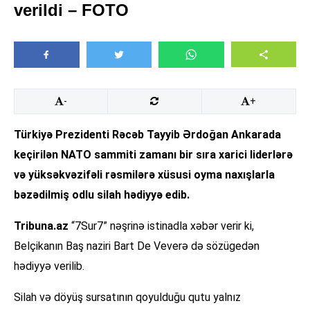
verildi – FOTO
-
+
Türkiyə Prezidenti Rəcəb Tayyib Ərdoğan Ankarada
keçirilən NATO sammiti zamanı bir sıra xarici liderlərə
və yüksəkvəzifəli rəsmilərə xüsusi oyma naxışlarla
bəzədilmiş odlu silah hədiyyə edib.
Tribuna.az
“7Sur7” nəşrinə istinadla xəbər verir ki,
Belçikanın Baş naziri Bart De Veverə də sözügedən
hədiyyə verilib.
Silah və döyüş sursatının qoyulduğu qutu yalnız