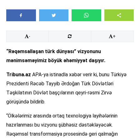
-
+
“Rəqəmsallaşan türk dünyası” vizyonunu
mənimsəməyimiz böyük əhəmiyyət daşıyır.
Tribuna.az
APA-ya istinadla xəbər verir ki, bunu Türkiyə
Prezidenti Rəcəb Tayyib Ərdoğan Türk Dövlətləri
Təşkilatının Dövlət başçılarının qeyri-rəsmi Zirvə
görüşündə bildirib.
“Ölkələrimiz arasında ortaq texnologiya layihələrinin
hazırlanması bu vizyonu şübhəsiz dəstəkləyəcək.
Rəqəmsal transformasiya prosesində geri qalmağın