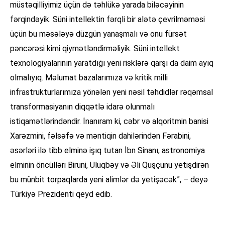
müstəqilliyimiz üçün də təhlükə yarada biləcəyinin
fərqindəyik. Süni intellektin fərqli bir alətə çevrilməməsi
üçün bu məsələyə düzgün yanaşmalı və onu fürsət
pəncərəsi kimi qiymətləndirməliyik. Süni intellekt
texnologiyalarının yaratdığı yeni risklərə qarşı da daim ayıq
olmalıyıq. Məlumat bazalarımıza və kritik milli
infrastrukturlarımıza yönələn yeni nəsil təhdidlər rəqəmsal
transformasiyanın diqqətlə idarə olunmalı
istiqamətlərindəndir. İnanıram ki, cəbr və alqoritmin banisi
Xarəzmini, fəlsəfə və məntiqin dahilərindən Fərabini,
əsərləri ilə tibb elminə işıq tutan İbn Sinanı, astronomiya
elminin öncülləri Biruni, Uluqbəy və Əli Quşçunu yetişdirən
bu münbit torpaqlarda yeni alimlər də yetişəcək”, – deyə
Türkiyə Prezidenti qeyd edib.