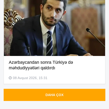
Azərbaycandan sonra Türkiyə də
məhdudiyyətləri qaldırdı
08 Avqust 2026, 15:31
DAHA ÇOX