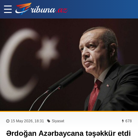
15 May 2026, 18:31
Siyasət
678
Ərdoğan Azərbaycana təşəkkür etdi