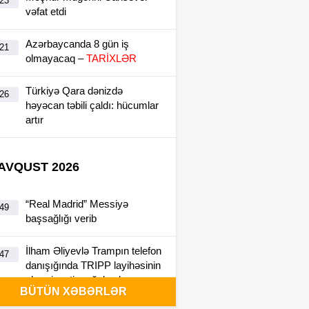
:23
vəfat etdi
Azərbaycanda 8 gün iş
:21
olmayacaq –
TARİXLƏR
Türkiyə Qara dənizdə
:26
həyəcan təbili çaldı: hücumlar
artır
 AVQUST 2026
“Real Madrid” Messiyə
:49
başsağlığı verib
İlham Əliyevlə Trampın telefon
:47
danışığında TRIPP layihəsinin
əhəmiyyəti vurğulanıb
BÜTÜN XƏBƏRLƏR