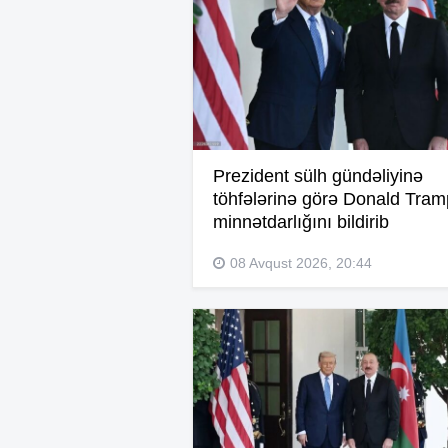
Prezident sülh gündəliyinə
töhfələrinə görə Donald Tra
minnətdarlığını bildirib
08 Avqust 2026, 20:44