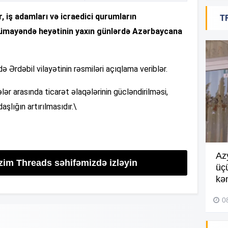
20
r, iş adamları və icraedici qurumların
T
 nümayəndə heyətinin yaxın günlərdə Azərbaycana
20
də Ərdəbil vilayətinin rəsmiləri açıqlama veriblər.
r arasında ticarət əlaqələrinin gücləndirilməsi,
20
şlığın artırılmasıdır.\
20
Göyçayda məktəb binası
Az
izim Threads səhifəmizdə izləyin
acınacaqlı durumda –
VİDEO
üç
20
kən
04 Avqust 2026, 20:48
0
19