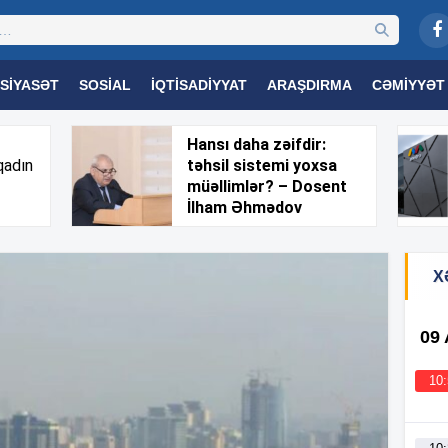
SIYASƏT
SOSIAL
İQTISADIYYAT
ARAŞDIRMA
CƏMIYYƏT
OGIYA
TƏHSIL
SAĞLAMLIQ
MARAQLI
TRIBUNA TV
Hansı daha zəifdir:
qadın
təhsil sistemi yoxsa
müəllimlər? – Dosent
İlham Əhmədov
X
09
10