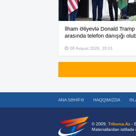
İlham Əliyevlə Donald Tramp
arasında telefon danışığı olu
08 Avqust 2026, 20:01
ANA SƏHIFƏ
HAQQIMIZDA
ƏL
© 2009,
Tribuna.Az
- 
Materiallardan istifadə