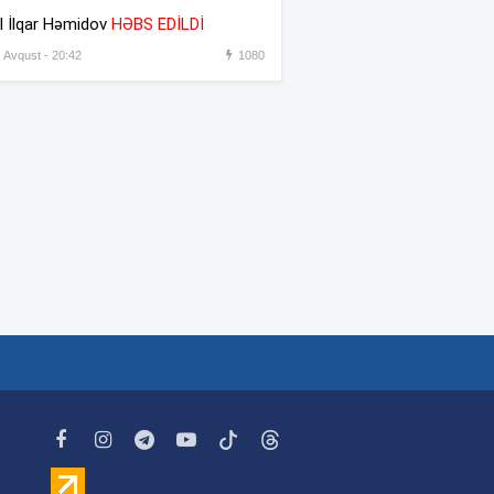
əməkdaşını vəzifəsindən
l İlqar Həmidov
HƏBS EDİLDİ
əsas gətirmədən azad etdi
, Avqust - 20:42
1080
Azərbaycandan sonra Türkiyə
:31
də məhdudiyyətləri qaldırdı
Messinin atası vəfat etdi
:30
“Prezident İlham Əliyev
:45
müharibəni qazandı, eyni
zamanda sülhü də qazandı” –
Hikmət Hacıyev
Bəzi yerlərdə 41 dərəcə isti
:44
olacaq –
XƏBƏRDARLIQ
Oğlu öldürülən ata qisas
:42
almağa çalışdı – 5 illik həbs
edildi