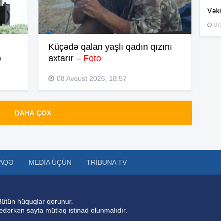
Vəki
07
15
Küçədə qalan yaşlı qadın qızını
b
axtarır –
Foto
15
08 Avqust 2026, 18:57
14
DAHA ÇOX
14
AQƏ
MEDIA ÜÇÜN
TRIBUNA TV
14
Bütün hüquqlar qorunur.
 edərkən sayta mütləq istinad olunmalıdır.