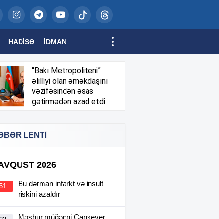
HADISƏ
İDMAN
“Bakı Metropoliteni”
əlilliyi olan əməkdaşını
vəzifəsindən əsas
gətirmədən azad etdi
ƏBƏR LENTİ
 AVQUST 2026
Bu dərman infarkt və insult
:51
riskini azaldır
Məşhur müğənni Cansever