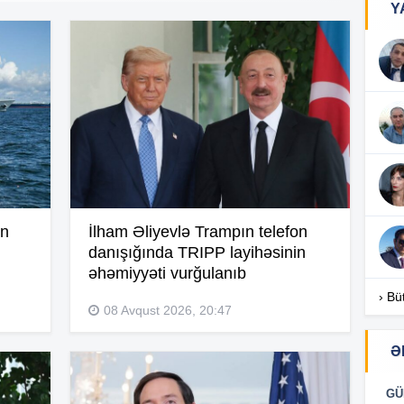
Y
18
18
18
an
İlham Əliyevlə Trampın telefon
danışığında TRIPP layihəsinin
17
əhəmiyyəti vurğulanıb
› Bü
08 Avqust 2026, 20:47
17
Ə
GÜ