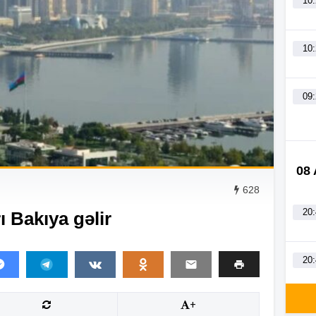
10
10
09
08
628
20
ı Bakıya gəlir
20
+