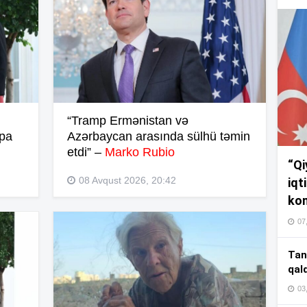
17
17
17
“Tramp Ermənistan və
mpa
Azərbaycan arasında sülhü təmin
etdi” –
Marko Rubio
“Qi
16
08 Avqust 2026, 20:42
iqt
kom
07
16
Tan
qal
03
16