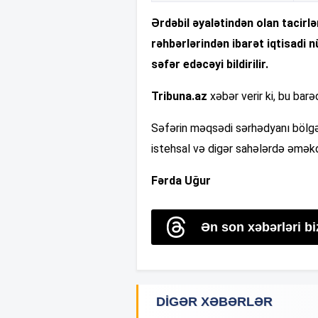
Ərdəbil əyalətindən olan tacirlə
rəhbərlərindən ibarət iqtisadi
səfər edəcəyi bildirilir.
Tribuna.az
xəbər verir ki, bu barə
Səfərin məqsədi sərhədyanı bölgələ
istehsal və digər sahələrdə əməkda
Fərda Uğur
Ən son xəbərləri b
DIGƏR XƏBƏRLƏR