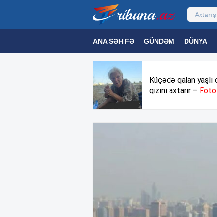
ANA SƏHIFƏ
GÜNDƏM
DÜNYA
MƏDƏNIYYƏT
MAQAZIN
TEXNOL
Küçədə qalan yaşlı 
qızını axtarır –
Foto