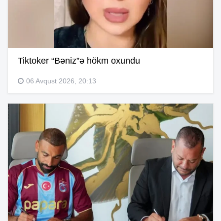
Tiktoker “Bəniz”ə hökm oxundu
06 Avqust 2026, 20:13