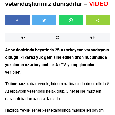
vətəndaşlarımız danışdılar –
VİDEO
-
+
Azov dənizində heyətində 25 Azərbaycan vətəndaşının
olduğu iki xarici yük gəmisinə edilən dron hücumunda
yaralanan azərbaycanlılar AzTV-yə açıqlamalar
veriblər.
Tribuna.az
xəbər verir ki, hücum nəticəsində ümumilikdə 5
Azərbaycan vətəndaşı həlak olub, 3 nəfər isə müxtəlif
dərəcəli bədən xəsarətləri alıb.
Hazırda Yeysk şəhər xəstəxanasında müalicələri davam