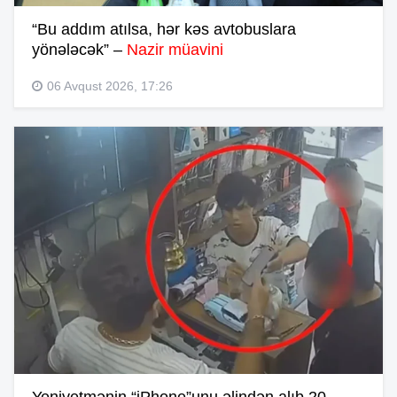
“Bu addım atılsa, hər kəs avtobuslara
yönələcək” –
Nazir müavini
06 Avqust 2026, 17:26