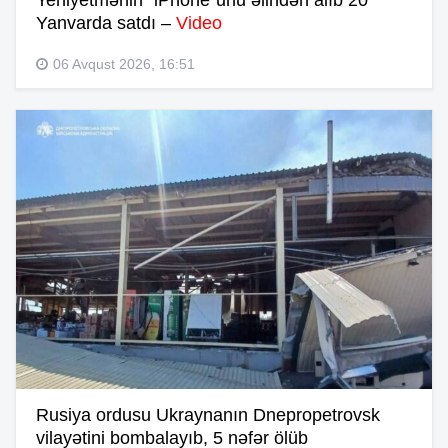
Yeniyetmənin “iPhone”unu əlindən alıb 20
Yanvarda satdı –
Video
06 Avqust 2026, 16:51
Rusiya ordusu Ukraynanın Dnepropetrovsk
vilayətini bombalayıb, 5 nəfər ölüb