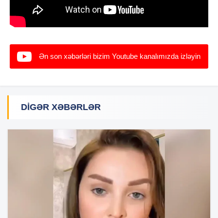
Ən son xəbərləri bizim Youtube kanalımızda izləyin
DIGƏR XƏBƏRLƏR