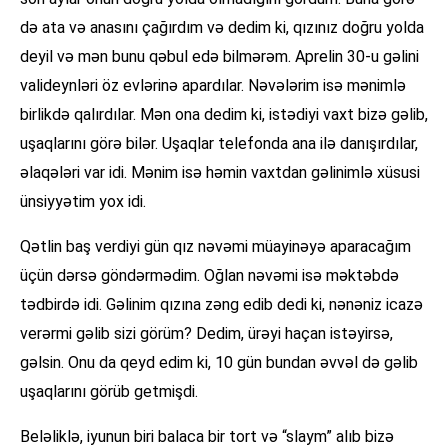
də ata və anasını çağırdım və dedim ki, qızınız doğru yolda
deyil və mən bunu qəbul edə bilmərəm. Aprelin 30-u gəlini
valideynləri öz evlərinə apardılar. Nəvələrim isə mənimlə
birlikdə qalırdılar. Mən ona dedim ki, istədiyi vaxt bizə gəlib,
uşaqlarını görə bilər. Uşaqlar telefonda ana ilə danışırdılar,
əlaqələri var idi. Mənim isə həmin vaxtdan gəlinimlə xüsusi
ünsiyyətim yox idi.
Qətlin baş verdiyi gün qız nəvəmi müayinəyə aparacağım
üçün dərsə göndərmədim. Oğlan nəvəmi isə məktəbdə
tədbirdə idi. Gəlinim qızına zəng edib dedi ki, nənəniz icazə
verərmi gəlib sizi görüm? Dedim, ürəyi haçan istəyirsə,
gəlsin. Onu da qeyd edim ki, 10 gün bundan əvvəl də gəlib
uşaqlarını görüb getmişdi.
Beləliklə, iyunun biri balaca bir tort və “slaym” alıb bizə