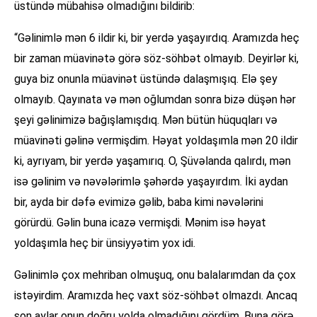
üstündə mübahisə olmadığını bildirib:
“Gəlinimlə mən 6 ildir ki, bir yerdə yaşayırdıq. Aramızda heç
bir zaman müavinətə görə söz-söhbət olmayıb. Deyirlər ki,
guya biz onunla müavinət üstündə dalaşmışıq. Elə şey
olmayıb. Qayınata və mən oğlumdan sonra bizə düşən hər
şeyi gəlinimizə bağışlamışdıq. Mən bütün hüquqları və
müavinəti gəlinə vermişdim. Həyat yoldaşımla mən 20 ildir
ki, ayrıyam, bir yerdə yaşamırıq. O, Şüvəlanda qalırdı, mən
isə gəlinim və nəvələrimlə şəhərdə yaşayırdım. İki aydan
bir, ayda bir dəfə evimizə gəlib, baba kimi nəvələrini
görürdü. Gəlin buna icazə vermişdi. Mənim isə həyat
yoldaşımla heç bir ünsiyyətim yox idi.
Gəlinimlə çox mehriban olmuşuq, onu balalarımdan da çox
istəyirdim. Aramızda heç vaxt söz-söhbət olmazdı. Ancaq
son aylar onun doğru yolda olmadığını gördüm. Buna görə