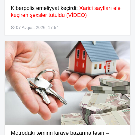
Kiberpolis əməliyyat keçirdi:
Xarici saytları ələ
keçirən şəxslər tutuldu (VİDEO)
07 Avqust 2026, 17:54
Metrodakı təmirin kirayə bazarına təsiri –