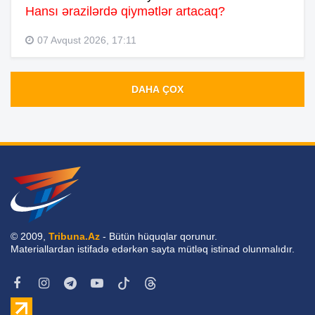
Hansı ərazilərdə qiymətlər artacaq?
07 Avqust 2026, 17:11
DAHA ÇOX
© 2009,
Tribuna.Az
- Bütün hüquqlar qorunur.
Materiallardan istifadə edərkən sayta mütləq istinad olunmalıdır.