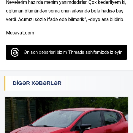
Nəvələrim hazırda mənim yanımdadırlar. Çox kədərliyəm ki,
oğlumun ölümündən sonra onun ailəsində belə hadisə baş
verdi. Acımızı sözlə ifadə edə bilmərik”, -deyə ana bildirib.
Musavat.com
Ən son xəbərləri bizim Threads səhifəmizdə izləyin
DIGƏR XƏBƏRLƏR