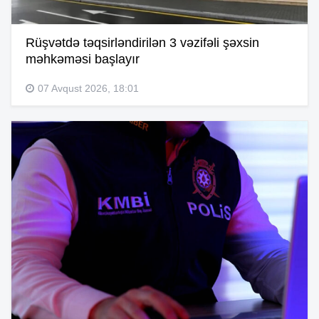
Rüşvətdə təqsirləndirilən 3 vəzifəli şəxsin
məhkəməsi başlayır
07 Avqust 2026, 18:01