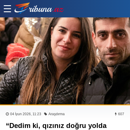
04 İyun 2026, 11:23
Araşdırma
607
“Dedim ki, qızınız doğru yolda