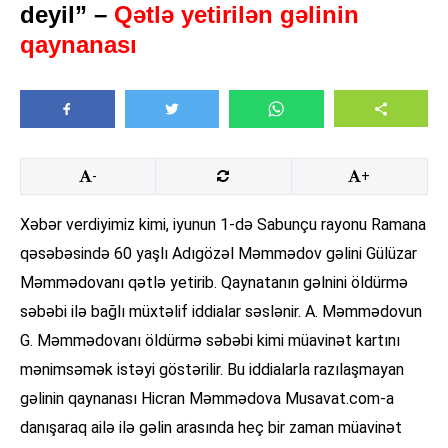
deyil” –
Qətlə yetirilən gəlinin
qaynanası
-
+
Xəbər verdiyimiz kimi, iyunun 1-də Sabunçu rayonu Ramana
qəsəbəsində 60 yaşlı Adıgözəl Məmmədov gəlini Gülüzar
Məmmədovanı qətlə yetirib. Qaynatanın gəlnini öldürmə
səbəbi ilə bağlı müxtəlif iddialar səslənir. A. Məmmədovun
G. Məmmədovanı öldürmə səbəbi kimi müavinət kartını
mənimsəmək istəyi göstərilir. Bu iddialarla razılaşmayan
gəlinin qaynanası Hicran Məmmədova Musavat.com-a
danışaraq ailə ilə gəlin arasında heç bir zaman müavinət