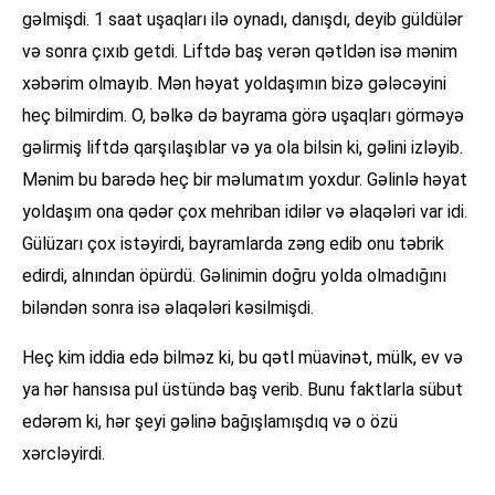
gəlmişdi. 1 saat uşaqları ilə oynadı, danışdı, deyib güldülər
və sonra çıxıb getdi. Liftdə baş verən qətldən isə mənim
xəbərim olmayıb. Mən həyat yoldaşımın bizə gələcəyini
heç bilmirdim. O, bəlkə də bayrama görə uşaqları görməyə
gəlirmiş liftdə qarşılaşıblar və ya ola bilsin ki, gəlini izləyib.
Mənim bu barədə heç bir məlumatım yoxdur. Gəlinlə həyat
yoldaşım ona qədər çox mehriban idilər və əlaqələri var idi.
Gülüzarı çox istəyirdi, bayramlarda zəng edib onu təbrik
edirdi, alnından öpürdü. Gəlinimin doğru yolda olmadığını
biləndən sonra isə əlaqələri kəsilmişdi.
Heç kim iddia edə bilməz ki, bu qətl müavinət, mülk, ev və
ya hər hansısa pul üstündə baş verib. Bunu faktlarla sübut
edərəm ki, hər şeyi gəlinə bağışlamışdıq və o özü
xərcləyirdi.