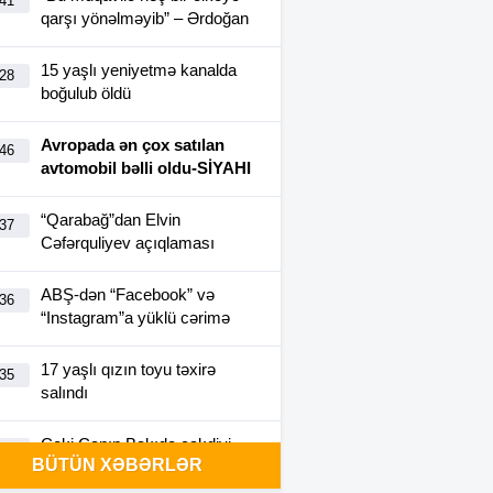
:41
qarşı yönəlməyib” – Ərdoğan
15 yaşlı yeniyetmə kanalda
:28
boğulub öldü
Avropada ən çox satılan
:46
avtomobil bəlli oldu-SİYAHI
“Qarabağ”dan Elvin
:37
Cəfərquliyev açıqlaması
ABŞ-dən “Facebook” və
:36
“Instagram”a yüklü cərimə
17 yaşlı qızın toyu təxirə
:35
salındı
Ceki Çanın Bakıda çəkdiyi
:25
BÜTÜN XƏBƏRLƏR
filmə görə Azərbaycan 1
milyon dollar ödəyə bilər?