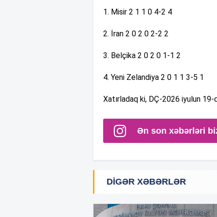
1. Misir 2 1 1 0 4-2 4
2. İran 2 0 2 0 2-2 2
3. Belçika 2 0 2 0 1-1 2
4. Yeni Zelandiya 2 0 1 1 3-5 1
Xatırladaq ki, DÇ-2026 iyulun 19-
Ən son xəbərləri bi
DIGƏR XƏBƏRLƏR