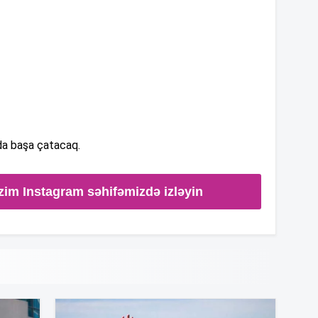
15
15
14
da başa çatacaq.
14
zim Instagram səhifəmizdə izləyin
14