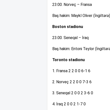
23:00. Norveç – Fransa
Baş hakim: Maykl Oliver (İngiltərə)
Boston stadionu
23.00. Seneqal – İraq
Baş hakim: Entoni Teylor (İngiltərə
Toronto stadionu
1. Fransa 2 2 0 0 6-1 6
2. Norveç 2 2 0 0 7-3 6
3. Seneqal 2 0 0 2 3-6 0
4. İraq 2 0 0 2 1-7 0