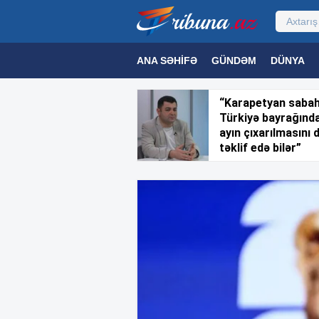
ANA SƏHIFƏ
GÜNDƏM
DÜNYA
MƏDƏNIYYƏT
MAQAZIN
TEXNOL
“Karapetyan saba
Türkiyə bayrağınd
ayın çıxarılmasını 
təklif edə bilər”