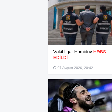
Vəkil İlqar Həmidov
HƏBS
EDİLDİ
07 Avqust 2026, 20:42