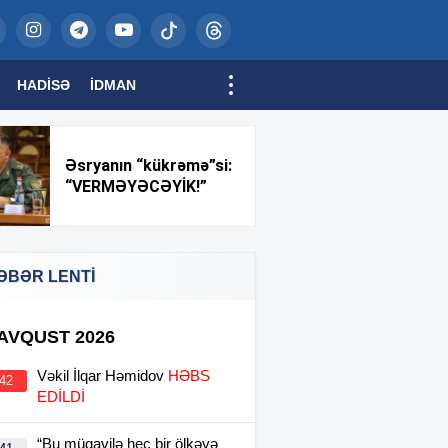
HADISƏ
İDMAN
Əsryanın “kükrəmə”si:
“VERMƏYƏCƏYİK!”
ƏBƏR LENTİ
 AVQUST 2026
Vəkil İlqar Həmidov
HƏBS
:42
EDİLDİ
“Bu müqavilə heç bir ölkəyə