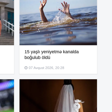
14
13
13
15 yaşlı yeniyetmə kanalda
boğulub öldü
07 Avqust 2026, 20:28
13
13
13