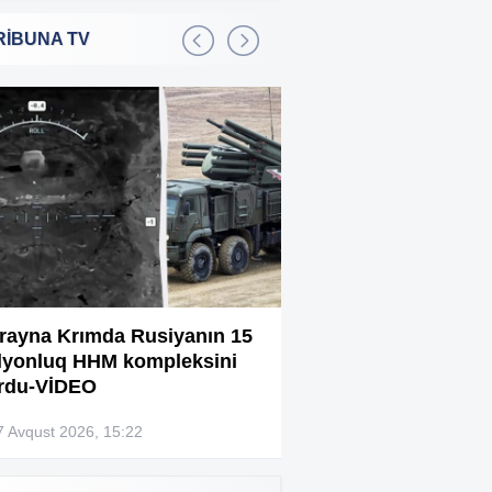
RİBUNA TV
Bakıda 2,5 milyon manata
:01
şadlıq sarayı satılır
Sərdar Ortaç xəstəxanaya
:22
yerləşdirilib?
Rüşvətdə təqsirləndirilən 3
:01
vəzifəli şəxsin məhkəməsi
başlayır
“Həyat yoldaşın istəmirsə,
:59
oxuma, nə məcburdur”
rayna Krımda Rusiyanın 15
Bağlanan universit
lyonluq HHM kompleksini
müəllimləri narazıd
Kiberpolis əməliyyat keçirdi:
:54
rdu-VİDEO
Xarici saytları ələ keçirən
şəxslər tutuldu (VİDEO)
7 Avqust 2026, 15:22
07 Avqust 2026, 13:4
Prokurorluq həbs edilən rəislə
:52
bağlı məlumat yaydı