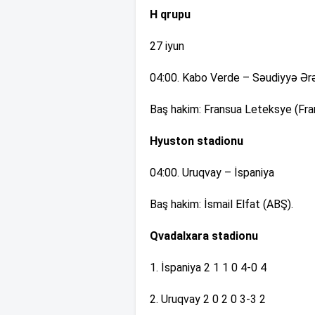
H qrupu
27 iyun
04:00. Kabo Verde – Səudiyyə Ərə
Baş hakim: Fransua Leteksye (Fra
Hyuston stadionu
04:00. Uruqvay – İspaniya
Baş hakim: İsmail Elfat (ABŞ).
Qvadalxara stadionu
1. İspaniya 2 1 1 0 4-0 4
2. Uruqvay 2 0 2 0 3-3 2