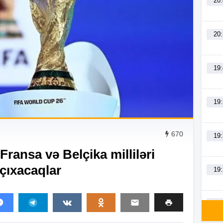
20
20
19
19
670
19
Fransa və Belçika milliləri
çıxacaqlar
19
19