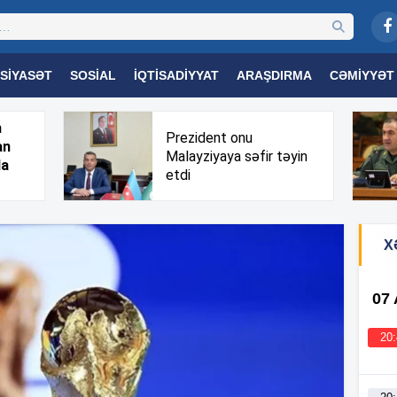
SIYASƏT
SOSIAL
İQTISADIYYAT
ARAŞDIRMA
CƏMIYYƏT
OGIYA
TƏHSIL
SAĞLAMLIQ
MARAQLI
TRIBUNA TV
h
Prezident onu
an
Malayziyaya səfir təyin
da
etdi
X
07
20