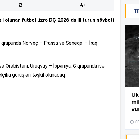
+
T
19
l olunan futbol üzrə DÇ-2026-da III turun növbəti
18
I qrupunda Norveç – Fransa və Seneqal – İraq
18
 Ərəbistanı, Uruqvay – İspaniya, G qrupunda isə
lçika görüşləri təşkil olunacaq.
17
Ağdamda yanğını bu şəxs
Uk
törədibmiş – Video
mi
17
vu
04 Avqust 2026, 09:45
0
17