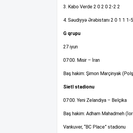
3. Kabo Verde 2 0 2 0 2-2 2
4. Səudiyyə Ərəbistanı 2 0 1 1 1-
G qrupu
27 iyun
07:00. Misir – İran
Baş hakim: Şimon Marçinyak (Polş
Sietl stadionu
07:00. Yeni Zelandiya – Belçika
Baş hakim: Adham Mahadmeh (İord
Vankuver, “BC Place” stadionu