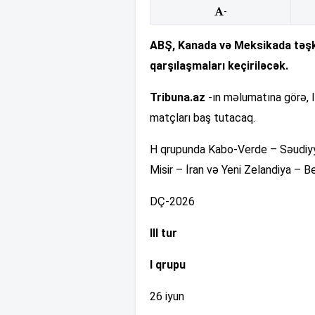
-
ABŞ, Kanada və Meksikada təşki
qarşılaşmaları keçiriləcək.
Tribuna.az
-ın məlumatına görə, 
matçları baş tutacaq.
H qrupunda Kabo-Verde – Səudiyyə
Misir – İran və Yeni Zelandiya – Be
DÇ-2026
III tur
I qrupu
26 iyun