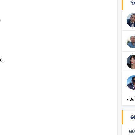
Y
17
.
17
).
17
16
› Bü
Ə
16
GÜ