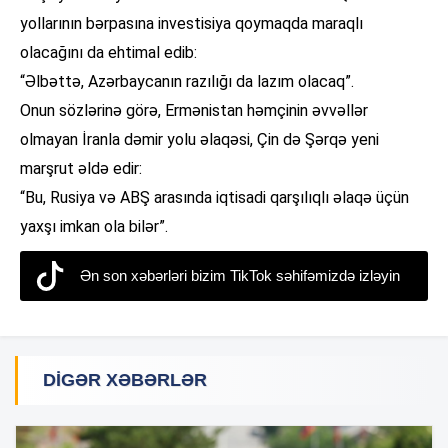
yollarının bərpasına investisiya qoymaqda maraqlı
olacağını da ehtimal edib:
“Əlbəttə, Azərbaycanın razılığı da lazım olacaq”.
Onun sözlərinə görə, Ermənistan həmçinin əvvəllər
olmayan İranla dəmir yolu əlaqəsi, Çin də Şərqə yeni
marşrut əldə edir:
“Bu, Rusiya və ABŞ arasında iqtisadi qarşılıqlı əlaqə üçün
yaxşı imkan ola bilər”.
Ən son xəbərləri bizim TikTok səhifəmizdə izləyin
DIGƏR XƏBƏRLƏR