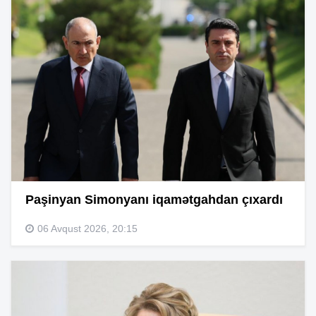
Paşinyan Simonyanı iqamətgahdan çıxardı
06 Avqust 2026, 20:15