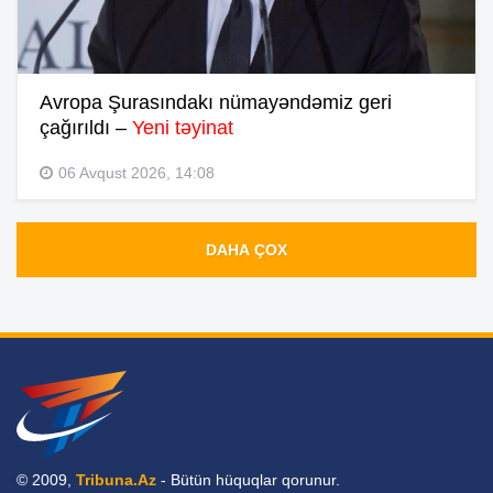
Avropa Şurasındakı nümayəndəmiz geri
çağırıldı –
Yeni təyinat
06 Avqust 2026, 14:08
DAHA ÇOX
© 2009,
Tribuna.Az
- Bütün hüquqlar qorunur.