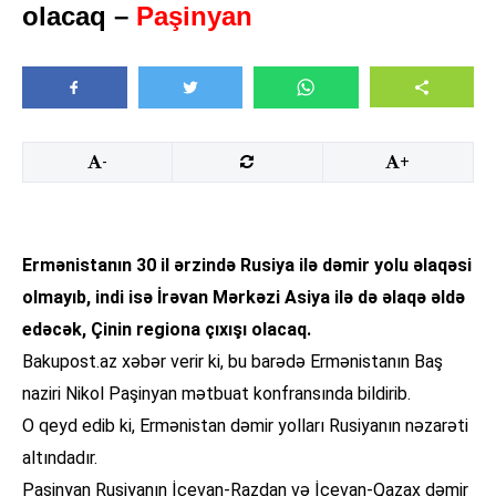
olacaq –
Paşinyan
-
+
Ermənistanın 30 il ərzində Rusiya ilə dəmir yolu əlaqəsi
olmayıb, indi isə İrəvan Mərkəzi Asiya ilə də əlaqə əldə
edəcək, Çinin regiona çıxışı olacaq.
Bakupost.az xəbər verir ki, bu barədə Ermənistanın Baş
naziri Nikol Paşinyan mətbuat konfransında bildirib.
O qeyd edib ki, Ermənistan dəmir yolları Rusiyanın nəzarəti
altındadır.
Paşinyan Rusiyanın İcevan-Razdan və İcevan-Qazax dəmir