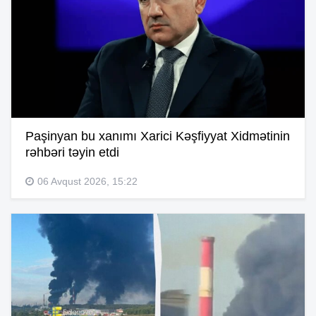
Paşinyan bu xanımı Xarici Kəşfiyyat Xidmətinin
rəhbəri təyin etdi
06 Avqust 2026, 15:22