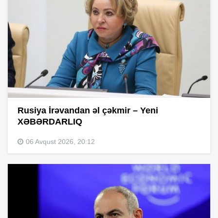
Rusiya İrəvandan əl çəkmir – Yeni
XƏBƏRDARLIQ
06 Avqust 2026, 20:12