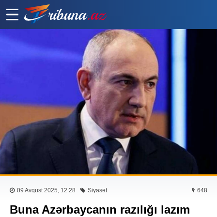
09 Avqust 2025, 12:28
Siyasət
648
Buna Azərbaycanın razılığı lazım