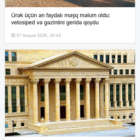
Ürək üçün ən faydalı məşq məlum oldu:
velosiped və gəzintini geridə qoydu
07 Avqust 2026, 10:43