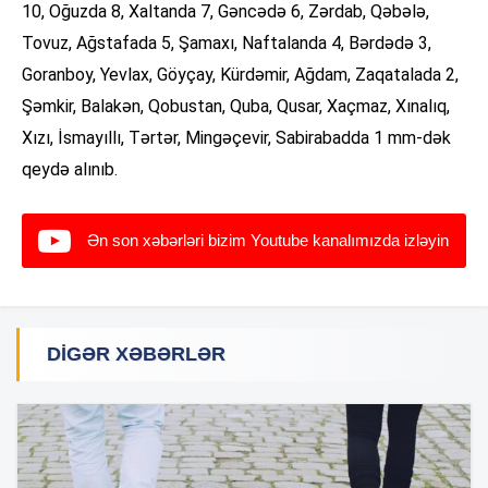
10, Oğuzda 8, Xaltanda 7, Gəncədə 6, Zərdab, Qəbələ,
Tovuz, Ağstafada 5, Şamaxı, Naftalanda 4, Bərdədə 3,
Goranboy, Yevlax, Göyçay, Kürdəmir, Ağdam, Zaqatalada 2,
Şəmkir, Balakən, Qobustan, Quba, Qusar, Xaçmaz, Xınalıq,
Xızı, İsmayıllı, Tərtər, Mingəçevir, Sabirabadda 1 mm-dək
qeydə alınıb.
Ən son xəbərləri bizim Youtube kanalımızda izləyin
DIGƏR XƏBƏRLƏR