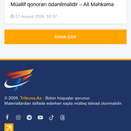
Müəllif qonorarı ödənilməlidir – Ali Məhkəmə
07 Avqust 2026, 10:37
DAHA ÇOX
© 2009,
Tribuna.Az
- Bütün hüquqlar qorunur.
Materiallardan istifadə edərkən sayta mütləq istinad olunmalıdır.