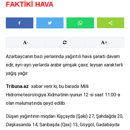
FAKTİKİ HAVA
-
+
Azərbaycanın bəzi yerlərində yağıntılı hava şəraiti davam
edir, ayrı-ayrı yerlərdə arabir şimşək çaxır, leysan xarakterli
yağış yağır.
Tribuna.az
xəbər verir ki, bu barədə Milli
Hidrometeorologiya Xidmətinin iyunun 12-si saat 11:00-a
olan məlumatında qeyd edilib.
Düşən yağıntının miqdarı Kişçayda (Şəki) 27, Şahdağda 20,
Daşkəsəndə 14, Sarıbaşda (Qax) 13, Göygöl, Gədəbəydə