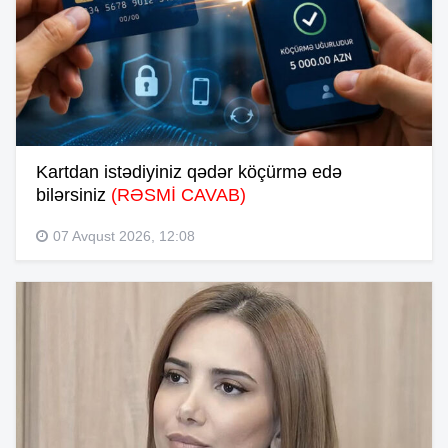
Kartdan istədiyiniz qədər köçürmə edə
bilərsiniz
(RƏSMİ CAVAB)
07 Avqust 2026, 12:08