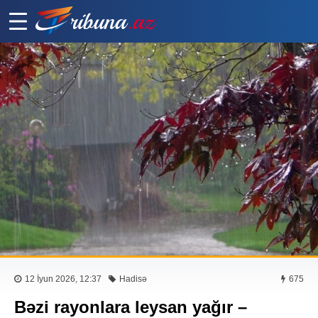
12 İyun 2026, 12:37
Hadisə
675
Bəzi rayonlara leysan yağır –