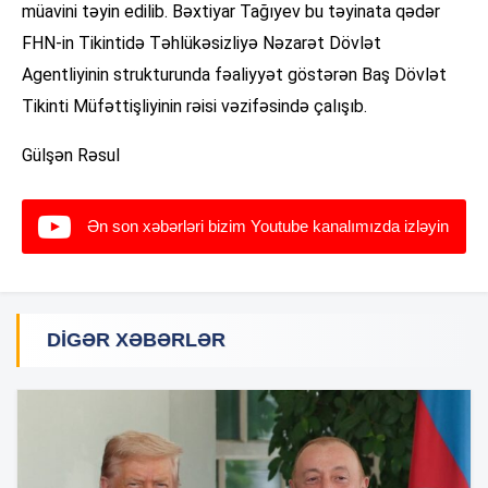
müavini təyin edilib. Bəxtiyar Tağıyev bu təyinata qədər
FHN-in Tikintidə Təhlükəsizliyə Nəzarət Dövlət
Agentliyinin strukturunda fəaliyyət göstərən Baş Dövlət
Tikinti Müfəttişliyinin rəisi vəzifəsində çalışıb.
Gülşən Rəsul
Ən son xəbərləri bizim Youtube kanalımızda izləyin
DIGƏR XƏBƏRLƏR