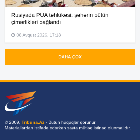
Rusiyada PUA təhlükəsi: şəhərin bütün
çimərlikləri bağlandı
08 Avqust 2026, 17:18
DAHA ÇOX
© 2009,
Tribuna.Az
- Bütün hüquqlar qorunur.
Materiallardan istifadə edərkən sayta mütləq istinad olunmalıdır.