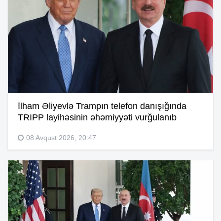
İlham Əliyevlə Trampın telefon danışığında
TRIPP layihəsinin əhəmiyyəti vurğulanıb
08 Avqust 2026, 20:47