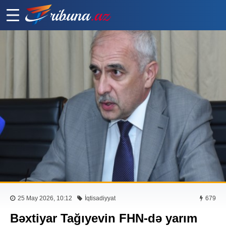
25 May 2026, 10:12
İqtisadiyyat
679
Bəxtiyar Tağıyevin FHN-də yarım