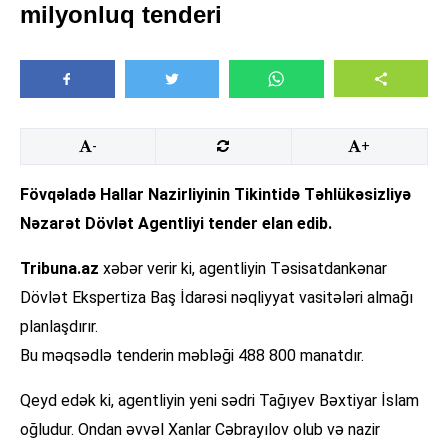
milyonluq tenderi
-
+
Fövqəladə Hallar Nazirliyinin Tikintidə Təhlükəsizliyə
Nəzarət Dövlət Agentliyi tender elan edib.
Tribuna.az
xəbər verir ki, agentliyin Təsisatdankənar
Dövlət Ekspertiza Baş İdarəsi nəqliyyat vasitələri almağı
planlaşdırır.
Bu məqsədlə tenderin məbləği 488 800 manatdır.
Qeyd edək ki, agentliyin yeni sədri Tağıyev Bəxtiyar İslam
oğludur. Ondan əvvəl Xanlar Cəbrayılov olub və nazir