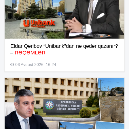
Eldar Qəribov “Unibank”dan nə qədər qazanır?
–
RƏQƏMLƏR
06 Avqust 2026, 16:24