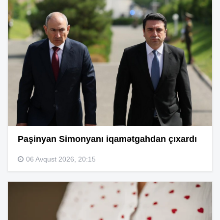
Paşinyan Simonyanı iqamətgahdan çıxardı
06 Avqust 2026, 20:15