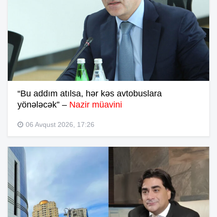
“Bu addım atılsa, hər kəs avtobuslara
yönələcək” –
Nazir müavini
06 Avqust 2026, 17:26