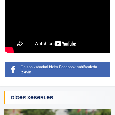
Ən son xəbərləri bizim Facebook səhifəmizdə
izləyin
DIGƏR XƏBƏRLƏR