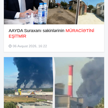
AAYDA Suraxanı sakinlərinin
MÜRACİƏTİNİ
EŞİTMİR
06 Avqust 2026, 16:22