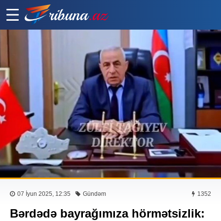
07 İyun 2025, 12:35
Gündəm
1352
Bərdədə bayrağımıza hörmətsizlik: