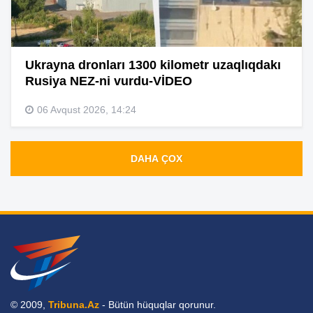
Ukrayna dronları 1300 kilometr uzaqlıqdakı
Rusiya NEZ-ni vurdu-VİDEO
06 Avqust 2026, 14:24
DAHA ÇOX
© 2009,
Tribuna.Az
- Bütün hüquqlar qorunur.