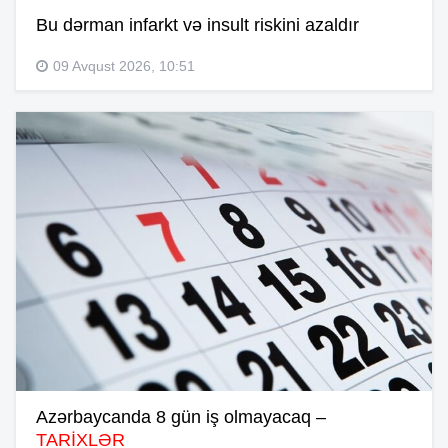
Bu dərman infarkt və insult riskini azaldır
09 Avqust 2026, 10:51
Azərbaycanda 8 gün iş olmayacaq –
TARİXLƏR