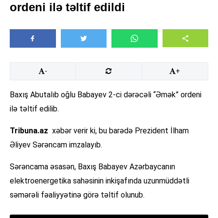
ordeni ilə təltif edildi
-
+
Baxış Abutalıb oğlu Babayev 2-ci dərəcəli “Əmək” ordeni
ilə təltif edilib.
Tribuna.az
xəbər verir ki, bu barədə Prezident İlham
Əliyev Sərəncam imzalayıb.
Sərəncama əsasən, Baxış Babayev Azərbaycanın
elektroenergetika sahəsinin inkişafında uzunmüddətli
səmərəli fəaliyyətinə görə təltif olunub.