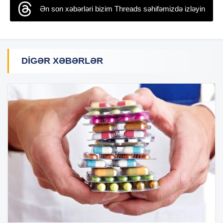
Ən son xəbərləri bizim Threads səhifəmizdə izləyin
DIGƏR XƏBƏRLƏR