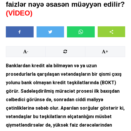
faizlər nəyə əsasən müəyyən edilir?
(VİDEO)
-
+
Banklardan kredit ala bilməyən və ya uzun
prosedurlarla qarşılaşan vətəndaşların bir qismi çıxış
yolunu bank olmayan kredit təşkilatlarında (BOKT)
görür. Sadələşdirilmiş müraciət prosesi ilk baxışdan
cəlbedici görünsə də, sonradan ciddi maliyyə
çətinliklərinə səbəb olur. Aparılan sorğular göstərir ki,
vətəndaşlar bu təşkilatların əlçatanlığını müsbət
qiymətləndirsələr də, yüksək faiz dərəcələrindən