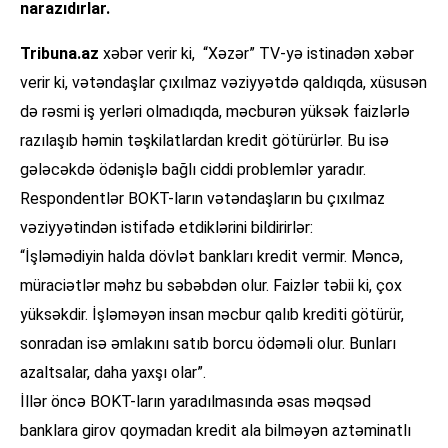
narazıdırlar.
Tribuna.az
xəbər verir ki, “Xəzər” TV-yə istinadən xəbər
verir ki, vətəndaşlar çıxılmaz vəziyyətdə qaldıqda, xüsusən
də rəsmi iş yerləri olmadıqda, məcburən yüksək faizlərlə
razılaşıb həmin təşkilatlardan kredit götürürlər. Bu isə
gələcəkdə ödənişlə bağlı ciddi problemlər yaradır.
Respondentlər BOKT-ların vətəndaşların bu çıxılmaz
vəziyyətindən istifadə etdiklərini bildirirlər:
“İşləmədiyin halda dövlət bankları kredit vermir. Məncə,
müraciətlər məhz bu səbəbdən olur. Faizlər təbii ki, çox
yüksəkdir. İşləməyən insan məcbur qalıb krediti götürür,
sonradan isə əmlakını satıb borcu ödəməli olur. Bunları
azaltsalar, daha yaxşı olar”.
İllər öncə BOKT-ların yaradılmasında əsas məqsəd
banklara girov qoymadan kredit ala bilməyən aztəminatlı