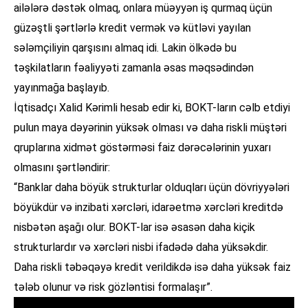
ailələrə dəstək olmaq, onlara müəyyən iş qurmaq üçün
güzəştli şərtlərlə kredit vermək və kütləvi yayılan
sələmçiliyin qarşısını almaq idi. Lakin ölkədə bu
təşkilatların fəaliyyəti zamanla əsas məqsədindən
yayınmağa başlayıb.
İqtisadçı Xalid Kərimli hesab edir ki, BOKT-ların cəlb etdiyi
pulun maya dəyərinin yüksək olması və daha riskli müştəri
qruplarına xidmət göstərməsi faiz dərəcələrinin yuxarı
olmasını şərtləndirir:
“Banklar daha böyük strukturlar olduqları üçün dövriyyələri
böyükdür və inzibati xərcləri, idarəetmə xərcləri kreditdə
nisbətən aşağı olur. BOKT-lar isə əsasən daha kiçik
strukturlardır və xərcləri nisbi ifadədə daha yüksəkdir.
Daha riskli təbəqəyə kredit verildikdə isə daha yüksək faiz
tələb olunur və risk gözləntisi formalaşır”.