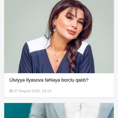
Ülviyyə İlyasova fəhləyə borclu qalıb?
07 Avqust 2026, 16:24