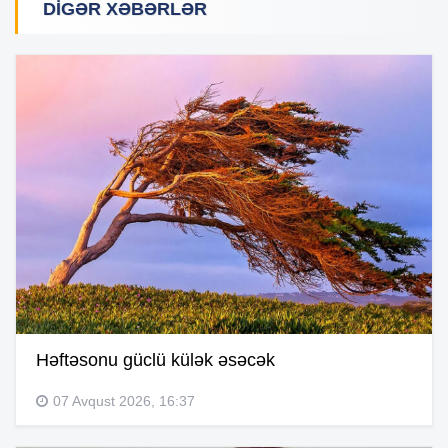
DIGƏR XƏBƏRLƏR
Həftəsonu güclü külək əsəcək
07 Avqust 2026, 16:37