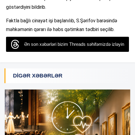
göstərdiyini bildirib.
Faktla bağlı cinayət işi başlanılıb, S.Şərifov barəsində
məhkəmənin qərarı ilə həbs qətimkan tədbiri seçilib.
Ən son xəbərləri bizim Threads səhifəmizdə izləyin
DIGƏR XƏBƏRLƏR