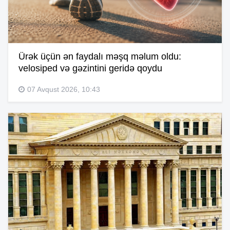
Ürək üçün ən faydalı məşq məlum oldu:
velosiped və gəzintini geridə qoydu
07 Avqust 2026, 10:43