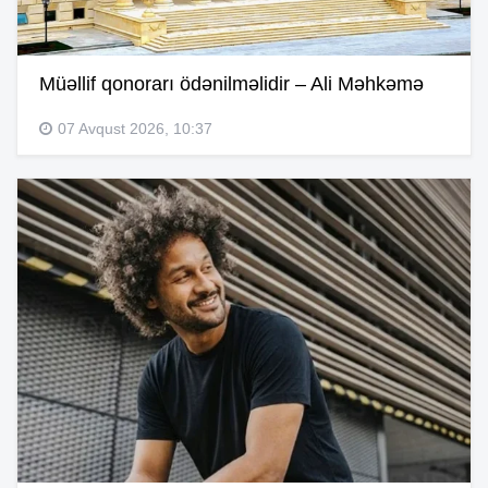
Müəllif qonorarı ödənilməlidir – Ali Məhkəmə
07 Avqust 2026, 10:37