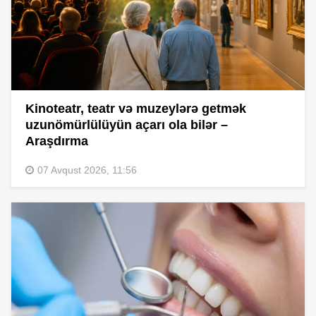
Kinoteatr, teatr və muzeylərə getmək
uzunömürlülüyün açarı ola bilər –
Araşdırma
07 Avqust 2026, 11:56