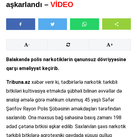
aşkarlandı –
VİDEO
-
+
Balakəndə polis narkotiklərin qanunsuz dövriyyəsinə
qarşı əməliyyat keçirib.
Tribuna.az
xəbər verir ki, tədbirlərlə narkotik tərkibli
bitkiləri kultivasiya etməkdə şübhəli bilinən əvvəllər də
analoji əmələ görə məhkum olunmuş 45 yaşlı Səfər
Şərifov Rayon Polis Şöbəsinin əməkdaşları tərəfindən
saxlanılıb. Ona məxsus bağ sahəsinə baxış zamanı 198
ədəd çətənə bitkisi aşkar edilib. Saxlanılan şəxs narkotik
tərkibli bitkilərə aqrotexniki qaydada xüsusi qulluq