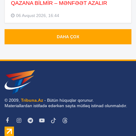
QAZANA BİLMİR – MƏNFƏƏT AZALIR
06 Avqust 2026, 16:44
DAHA ÇOX
© 2009,
Tribuna.Az
- Bütün hüquqlar qorunur.
Materiallardan istifadə edərkən sayta mütləq istinad olunmalıdır.