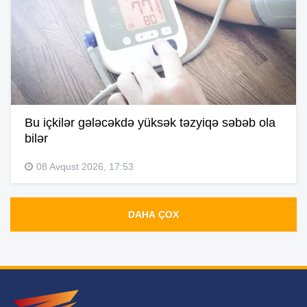
Bu içkilər gələcəkdə yüksək təzyiqə səbəb ola
bilər
08 Avqust 2026, 17:53
DAHA ÇOX