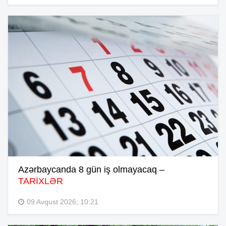
Azərbaycanda 8 gün iş olmayacaq –
TARİXLƏR
09 Avqust 2026, 10:21