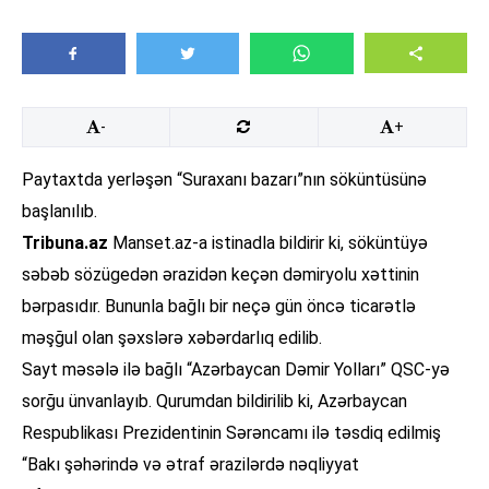
-
+
Paytaxtda yerləşən “Suraxanı bazarı”nın söküntüsünə
başlanılıb.
Tribuna.az
Manset.az-a istinadla bildirir ki, söküntüyə
səbəb sözügedən ərazidən keçən dəmiryolu xəttinin
bərpasıdır. Bununla bağlı bir neçə gün öncə ticarətlə
məşğul olan şəxslərə xəbərdarlıq edilib.
Sayt məsələ ilə bağlı “Azərbaycan Dəmir Yolları” QSC-yə
sorğu ünvanlayıb. Qurumdan bildirilib ki, Azərbaycan
Respublikası Prezidentinin Sərəncamı ilə təsdiq edilmiş
“Bakı şəhərində və ətraf ərazilərdə nəqliyyat