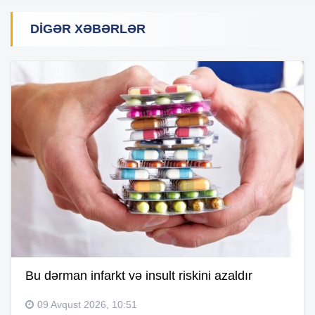
DIGƏR XƏBƏRLƏR
Bu dərman infarkt və insult riskini azaldır
09 Avqust 2026, 10:51