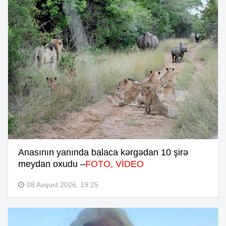
Anasının yanında balaca kərgədan 10 şirə
meydan oxudu –
FOTO, VİDEO
08 Avqust 2026, 19:25