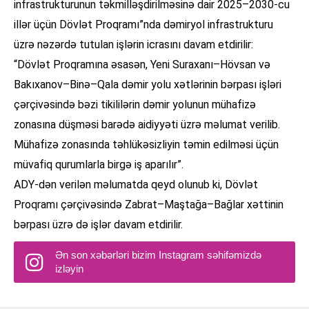
infrastrukturunun təkmilləşdirilməsinə dair 2025–2030-cu
illər üçün Dövlət Proqramı”nda dəmiryol infrastrukturu
üzrə nəzərdə tutulan işlərin icrasını davam etdirilir:
“Dövlət Proqramına əsasən, Yeni Suraxanı–Hövsan və
Bakıxanov–Binə–Qala dəmir yolu xətlərinin bərpası işləri
çərçivəsində bəzi tikililərin dəmir yolunun mühafizə
zonasına düşməsi barədə aidiyyəti üzrə məlumat verilib.
Mühafizə zonasında təhlükəsizliyin təmin edilməsi üçün
müvafiq qurumlarla birgə iş aparılır”.
ADY-dən verilən məlumatda qeyd olunub ki, Dövlət
Proqramı çərçivəsində Zabrat–Maştağa–Bağlar xəttinin
bərpası üzrə də işlər davam etdirilir.
Ən son xəbərləri bizim Instagram səhifəmizdə
izləyin