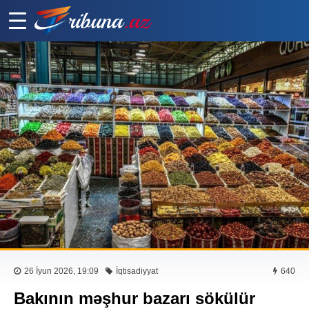
26 İyun 2026, 19:09
İqtisadiyyat
640
Bakının məşhur bazarı sökülür