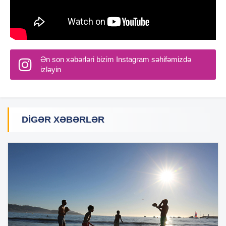
Ən son xəbərləri bizim Instagram səhifəmizdə
izləyin
DIGƏR XƏBƏRLƏR