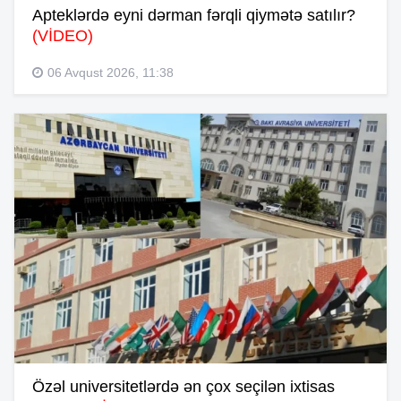
Apteklərdə eyni dərman fərqli qiymətə satılır?
(VİDEO)
06 Avqust 2026, 11:38
Özəl universitetlərdə ən çox seçilən ixtisas