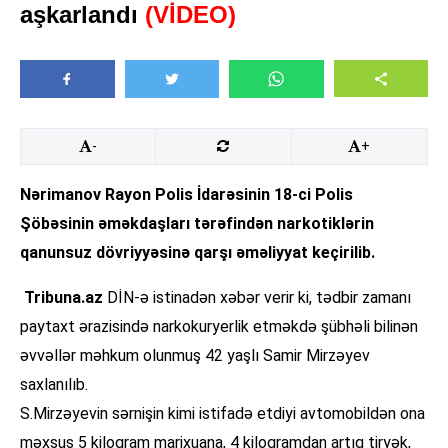
aşkarlandı
(VİDEO)
-
+
Nərimanov Rayon Polis İdarəsinin 18-ci Polis
Şöbəsinin əməkdaşları tərəfindən narkotiklərin
qanunsuz dövriyyəsinə qarşı əməliyyat keçirilib.
Tribuna.az
DİN-ə istinadən xəbər verir ki, tədbir zamanı
paytaxt ərazisində narkokuryerlik etməkdə şübhəli bilinən
əvvəllər məhkum olunmuş 42 yaşlı Samir Mirzəyev
saxlanılıb.
S.Mirzəyevin sərnişin kimi istifadə etdiyi avtomobildən ona
məxsus 5 kiloqram marixuana, 4 kiloqramdan artıq tiryək,