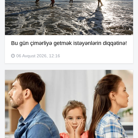
Bu gün çimərliyə getmək istəyənlərin diqqətinə!
06 Avqust 2026, 12:16