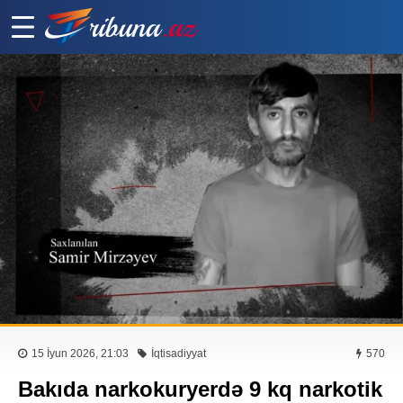
15 İyun 2026, 21:03
İqtisadiyyat
570
Bakıda narkokuryerdə 9 kq narkotik