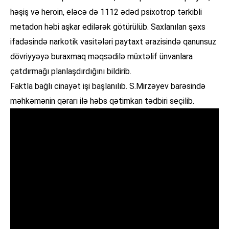
həşiş və heroin, eləcə də 1112 ədəd psixotrop tərkibli
metadon həbi aşkar edilərək götürülüb. Saxlanılan şəxs
ifadəsində narkotik vasitələri paytaxt ərazisində qanunsuz
dövriyyəyə buraxmaq məqsədilə müxtəlif ünvanlara
çatdırmağı planlaşdırdığını bildirib.
Faktla bağlı cinayət işi başlanılıb. S.Mirzəyev barəsində
məhkəmənin qərarı ilə həbs qətimkan tədbiri seçilib.