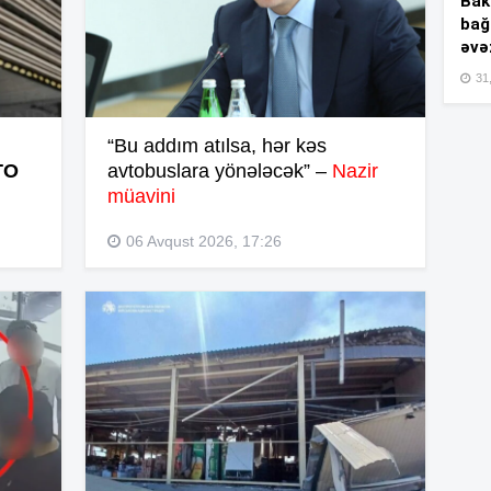
Bakı
bağ
əvə
15
31,
“Bu addım atılsa, hər kəs
15
TO
avtobuslara yönələcək” –
Nazir
müavini
06 Avqust 2026, 17:26
15
15
15