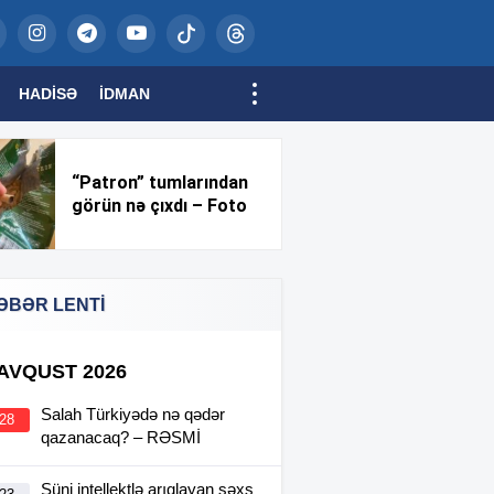
HADISƏ
İDMAN
“Patron” tumlarından
görün nə çıxdı – Foto
ƏBƏR LENTİ
 AVQUST 2026
Salah Türkiyədə nə qədər
:28
qazanacaq? – RƏSMİ
Süni intellektlə arıqlayan şəxs