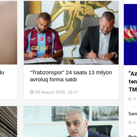
16
16
du
“Trabzonspor” 24 saata 13 milyon
“Az
16
avroluq forma satdı
ten
TM
06 Avqust 2026, 18:47
16
31,
Sənu
16
01
16