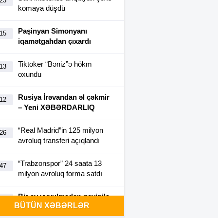
:23
komaya düşdü
Paşinyan Simonyanı
:15
iqamətgahdan çıxardı
Tiktoker “Bəniz”ə hökm
:13
oxundu
Rusiya İrəvandan əl çəkmir
:12
– Yeni XƏBƏRDARLIQ
“Real Madrid”in 125 milyon
:26
avroluq transferi açıqlandı
“Trabzonspor” 24 saata 13
:47
milyon avroluq forma satdı
Bir ay yuyulmadan geyinilə
:40
BÜTÜN XƏBƏRLƏR
bilən futbolka yaradıldı-
FOTO