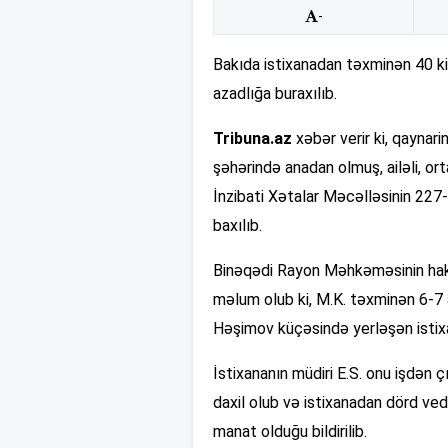
-
Bakıda istixanadan təxminən 40 k
azadlığa buraxılıb.
Tribuna.az
xəbər verir ki, qaynar
şəhərində anadan olmuş, ailəli, or
İnzibati Xətalar Məcəlləsinin 227
baxılıb.
Binəqədi Rayon Məhkəməsinin hakimi
məlum olub ki, M.K. təxminən 6-7 a
Həşimov küçəsində yerləşən istixa
İstixananın müdiri E.S. onu işdən 
daxil olub və istixanadan dörd ved
manat olduğu bildirilib.