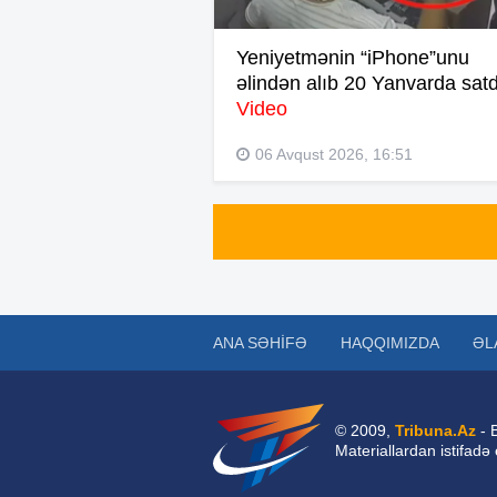
Yeniyetmənin “iPhone”unu
əlindən alıb 20 Yanvarda satd
Video
06 Avqust 2026, 16:51
ANA SƏHIFƏ
HAQQIMIZDA
ƏL
© 2009,
Tribuna.Az
- 
Materiallardan istifadə