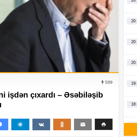
20
20
20
20
599
19
i işdən çıxardı – Əsəbiləşib
ı
18
18