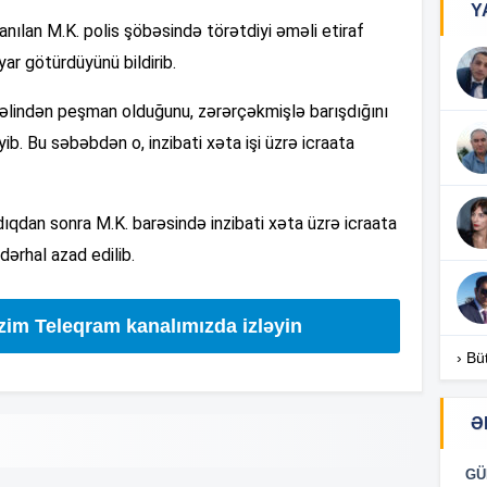
Y
nılan M.K. polis şöbəsində törətdiyi əməli etiraf
16
ar götürdüyünü bildirib.
indən peşman olduğunu, zərərçəkmişlə barışdığını
ib. Bu səbəbdən o, inzibati xəta işi üzrə icraata
16
ıqdan sonra M.K. barəsində inzibati xəta üzrə icraata
16
ərhal azad edilib.
izim Teleqram kanalımızda izləyin
16
› Bü
Ə
16
GÜ