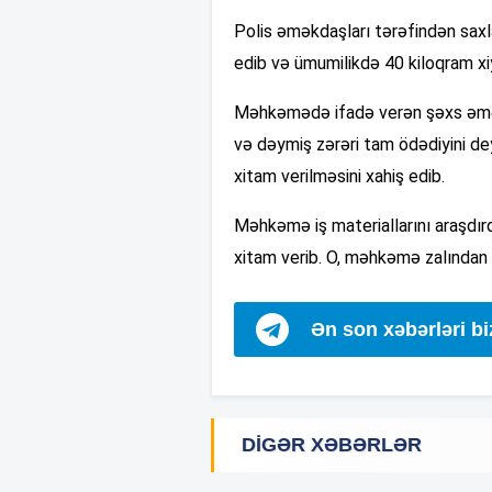
Polis əməkdaşları tərəfindən saxla
edib və ümumilikdə 40 kiloqram xiy
Məhkəmədə ifadə verən şəxs əməl
və dəymiş zərəri tam ödədiyini dey
xitam verilməsini xahiş edib.
Məhkəmə iş materiallarını araşdırd
xitam verib. O, məhkəmə zalından d
Ən son xəbərləri b
DIGƏR XƏBƏRLƏR