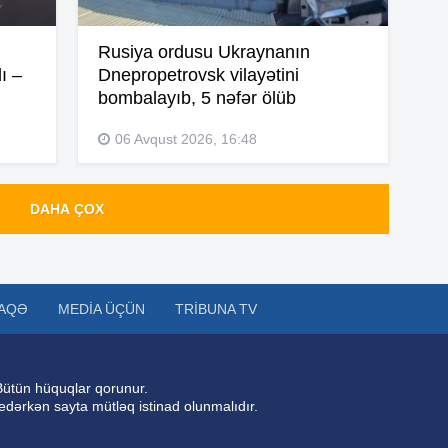
Rusiya ordusu Ukraynanın
14
ı –
Dnepropetrovsk vilayətini
bombalayıb, 5 nəfər ölüb
06 Avqust 2026, 16:48
14
DAHA ÇOX
14
14
AQƏ
MEDIA ÜÇÜN
TRIBUNA TV
Bütün hüquqlar qorunur.
14
 edərkən sayta mütləq istinad olunmalıdır.