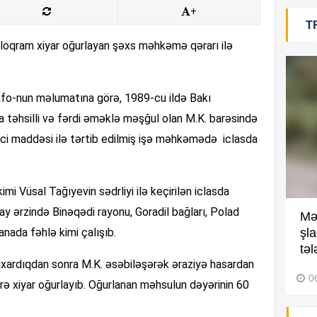
+
T
18
iloqram xiyar oğurlayan şəxs məhkəmə qərarı ilə
info-nun məlumatına görə, 1989-cu ildə Bakı
18
ta təhsilli və fərdi əməklə məşğul olan M.K. barəsində
-ci maddəsi ilə tərtib edilmiş işə məhkəmədə iclasda
18
 Vüsal Tağıyevin sədrliyi ilə keçirilən iclasda
y ərzində Binəqədi rayonu, Goradil bağları, Polad
Kompleksdə faciə: 2 yaşlı
Mə
17
nada fəhlə kimi çalışıb.
uşaq hovuzda boğuldu –
şl
Video
təl
çıxardıqdan sonra M.K. əsəbiləşərək əraziyə hasardan
29 İyul 2026, 16:21
0
rə xiyar oğurlayıb. Oğurlanan məhsulun dəyərinin 60
17