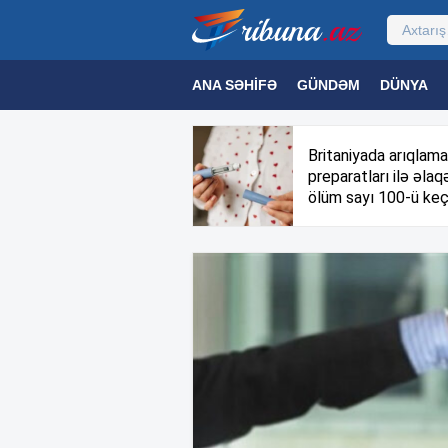
ANA SƏHIFƏ
GÜNDƏM
DÜNYA
MƏDƏNIYYƏT
MAQAZIN
TEXNOL
Britaniyada arıqlama
preparatları ilə əlaqə
ölüm sayı 100-ü keç