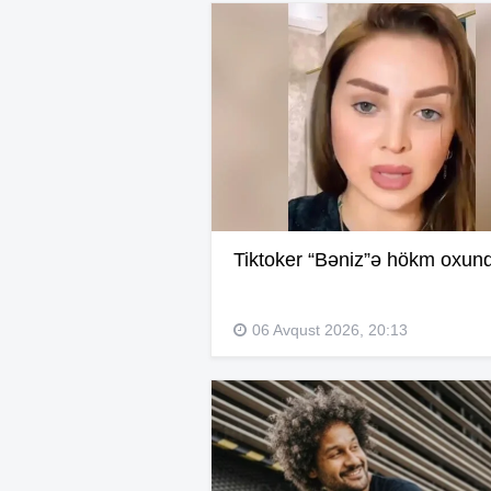
Tiktoker “Bəniz”ə hökm oxun
06 Avqust 2026, 20:13