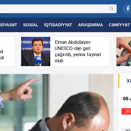
SIYASƏT
SOSIAL
İQTISADIYYAT
ARAŞDIRMA
CƏMIYYƏT
OGIYA
TƏHSIL
SAĞLAMLIQ
MARAQLI
TRIBUNA TV
Elman Abdullayev
UNESCO-dan geri
li
çağırılıb, yerinə təyinat
di
olub
X
06
20