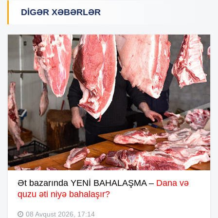
DIGƏR XƏBƏRLƏR
Ət bazarında YENİ BAHALAŞMA –
Dana və
quzu əti niyə bahalaşır?
08 Avqust 2026, 17:14