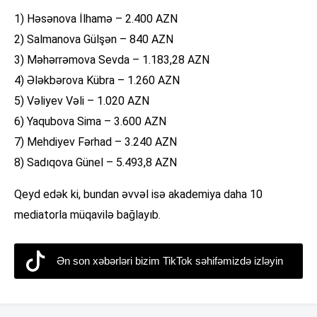
1) Həsənova İlhamə – 2.400 AZN
2) Salmanova Gülşən – 840 AZN
3) Məhərrəmova Sevda – 1.183,28 AZN
4) Ələkbərova Kübra – 1.260 AZN
5) Vəliyev Vəli – 1.020 AZN
6) Yaqubova Sima – 3.600 AZN
7) Mehdiyev Fərhad – 3.240 AZN
8) Sadıqova Günel – 5.493,8 AZN
Qeyd edək ki, bundan əvvəl isə akademiya daha 10
mediatorla müqavilə bağlayıb.
Ən son xəbərləri bizim TikTok səhifəmizdə izləyin