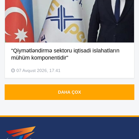
“Qiymətləndirmə sektoru iqtisadi islahatların
mühüm komponentidir”
07 Avqust 2026, 17:41
DAHA ÇOX