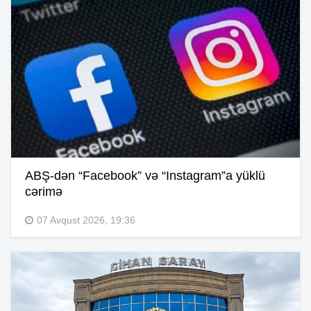
ABŞ-dən “Facebook” və “Instagram”a yüklü
cərimə
07 Avqust 2026, 19:36