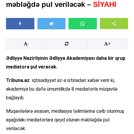
məbləğdə pul veriləcək –
SİYAHI
-
+
Ədliyyə Nazirliyinin Ədliyyə Akademiyası daha bir qrup
mediatora pul verəcək.
Tribuna.az
iqtisadiyyat.az-a istinadən xəbər verir ki,
akademiya bu dəfə ümumilikdə 8 mediatorla müqavilə
bağlayıb.
Müqavilələrə əsasən, mediasiya təlimlərinə cəlb olunmuş
aşağıdakı mediatorlara qeyd olunan məbləğdə pul
veriləcək: