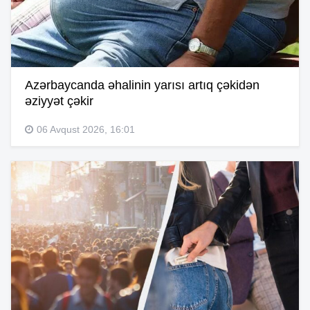
Azərbaycanda əhalinin yarısı artıq çəkidən
əziyyət çəkir
06 Avqust 2026, 16:01