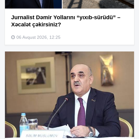
Jurnalist Dəmir Yollarını “yıxıb-sürüdü” –
Xəcalət çəkirsiniz?
06 Avqust 2026, 12:25