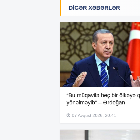
DIGƏR XƏBƏRLƏR
“Bu müqavilə heç bir ölkəyə q
yönəlməyib” – Ərdoğan
07 Avqust 2026, 20:41