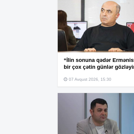
“İlin sonuna qədər Ermənis
bir çox çətin günlər gözləyi
07 Avqust 2026, 15:30