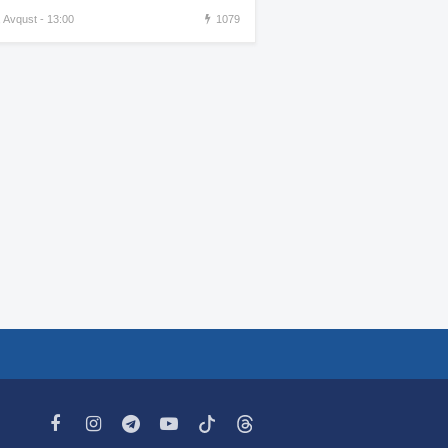
görüntüsünü paylaşdı
, Avqust - 13:00
1079
Xamenei ölüm yatağındadır –
:34
KİV
“İlin sonuna qədər
:30
Ermənistanı bir çox çətin
günlər gözləyir”
İran yenidən İraq və
:29
Küveytlə sərhəddə qoşun
yığır
Ukrayna Krımda Rusiyanın
:22
15 milyonluq HHM
kompleksini vurdu-VİDEO
Daha bir qadın estetik
:16
əməliyyatdan sonra öldü