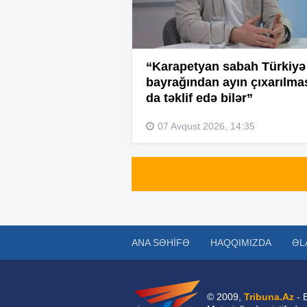
“Karapetyan sabah Türkiyə
bayrağından ayın çıxarılma
da təklif edə bilər”
07 Avqust 2026, 14:35
ANA SƏHIFƏ
HAQQIMIZDA
ƏL
© 2009,
Tribuna.Az
- 