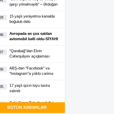
:41
qarşı yönəlməyib” – Ərdoğan
15 yaşlı yeniyetmə kanalda
:28
boğulub öldü
Avropada ən çox satılan
:46
avtomobil bəlli oldu-SİYAHI
“Qarabağ”dan Elvin
:37
Cəfərquliyev açıqlaması
ABŞ-dən “Facebook” və
:36
“Instagram”a yüklü cərimə
17 yaşlı qızın toyu təxirə
:35
salındı
Ceki Çanın Bakıda çəkdiyi
:25
BÜTÜN XƏBƏRLƏR
filmə görə Azərbaycan 1
milyon dollar ödəyə bilər?