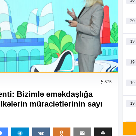
20
20
19
19
575
19
nti: Bizimlə əməkdaşlığa
kələrin müraciətlərinin sayı
19
19