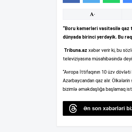
-
“Boru kəmərləri vasitəsilə qaz 
dünyada birinci yerdəyik. Bu r
Tribuna.az
xəbər verir ki, bu sö
televiziyasına müsahibəsində deyi
“Avropa İttifaqının 10 üzv dövləti
Azərbaycandan qaz alır. Ölkələrin s
bizimlə əməkdaşlığa başlamaq istə
Ən son xəbərləri b