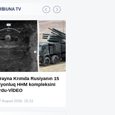
RİBUNA TV
Bakıda 2,5 milyon manata
:01
şadlıq sarayı satılır
Sərdar Ortaç xəstəxanaya
:22
yerləşdirilib?
Rüşvətdə təqsirləndirilən 3
:01
vəzifəli şəxsin məhkəməsi
başlayır
“Həyat yoldaşın istəmirsə,
:59
oxuma, nə məcburdur”
rayna Krımda Rusiyanın 15
Bağlanan universit
lyonluq HHM kompleksini
müəllimləri narazıd
Kiberpolis əməliyyat keçirdi:
:54
rdu-VİDEO
Xarici saytları ələ keçirən
şəxslər tutuldu (VİDEO)
7 Avqust 2026, 15:22
07 Avqust 2026, 13:4
Prokurorluq həbs edilən rəislə
:52
bağlı məlumat yaydı