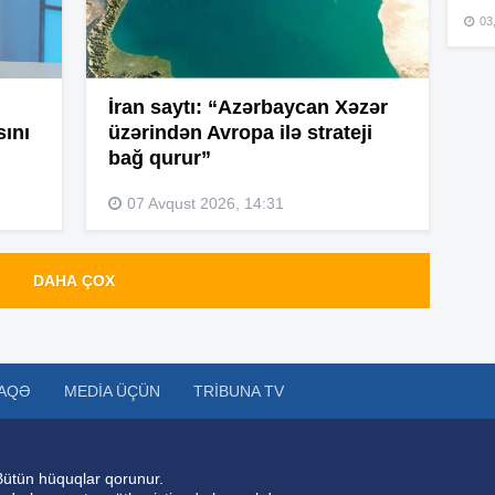
03
15
İran saytı: “Azərbaycan Xəzər
sını
üzərindən Avropa ilə strateji
15
bağ qurur”
07 Avqust 2026, 14:31
15
DAHA ÇOX
15
AQƏ
MEDIA ÜÇÜN
TRIBUNA TV
15
Bütün hüquqlar qorunur.