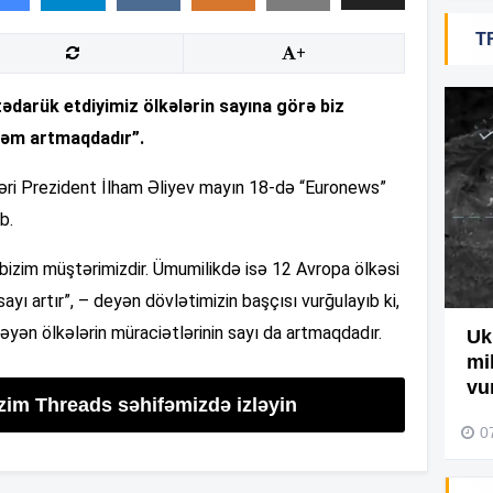
T
+
19
tədarük etdiyimiz ölkələrin sayına görə biz
18
əqəm artmaqdadır”.
zləri Prezident İlham Əliyev mayın 18-də “Euronews”
18
b.
 bizim müştərimizdir. Ümumilikdə isə 12 Avropa ölkəsi
ayı artır”, – deyən dövlətimizin başçısı vurğulayıb ki,
17
yən ölkələrin müraciətlərinin sayı da artmaqdadır.
Ağdamda yanğını bu şəxs
Uk
törədibmiş – Video
mi
17
vu
izim Threads səhifəmizdə izləyin
04 Avqust 2026, 09:45
0
17