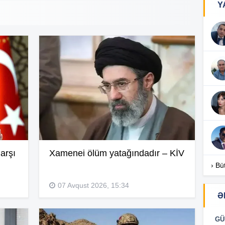
Y
17
17
17
arşı
Xamenei ölüm yatağındadır – KİV
16
› Bü
07 Avqust 2026, 15:34
Ə
16
GÜ