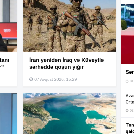
16
16
16
tanı
İran yenidən İraq və Küveytlə
r”
sərhəddə qoşun yığır
Sən
16
07 Avqust 2026, 15:29
01
16
Azər
Orta
02
15
Tan
qal
15