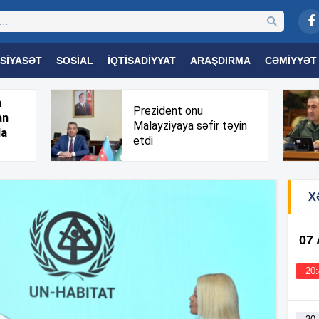
SIYASƏT
SOSIAL
İQTISADIYYAT
ARAŞDIRMA
CƏMIYYƏT
OGIYA
TƏHSIL
SAĞLAMLIQ
MARAQLI
TRIBUNA TV
h
Prezident onu
an
Malayziyaya səfir təyin
da
etdi
X
07
20