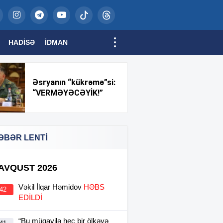
HADISƏ
İDMAN
Əsryanın “kükrəmə”si:
“VERMƏYƏCƏYİK!”
ƏBƏR LENTİ
 AVQUST 2026
Vəkil İlqar Həmidov
HƏBS
:42
EDİLDİ
“Bu müqavilə heç bir ölkəyə