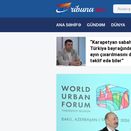
ANA SƏHIFƏ
GÜNDƏM
DÜNYA
MƏDƏNIYYƏT
MAQAZIN
TEXNOL
“Karapetyan saba
Türkiyə bayrağınd
ayın çıxarılmasını 
təklif edə bilər”