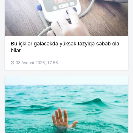
Bu içkilər gələcəkdə yüksək təzyiqə səbəb ola
bilər
08 Avqust 2026, 17:53