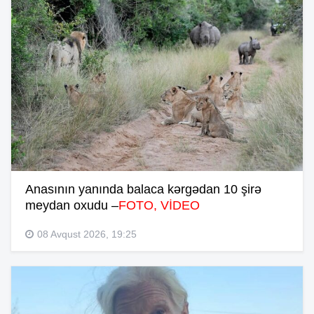
Anasının yanında balaca kərgədan 10 şirə
meydan oxudu –
FOTO, VİDEO
08 Avqust 2026, 19:25