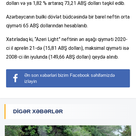
dolları və ya 1,82 % artaraq 73,21 ABŞ dolları təşkil edib.
Azərbaycanın builki dövlət büdcəsində bir barel neftin orta
qiyməti 65 ABŞ dollarından hesablanıb.
Xatırladaq ki, “Azeri Light” neftinin ən aşağı qiyməti 2020-
ci il aprelin 21-də (15,81 ABŞ dolları), maksimal qiyməti isə
2008-ci ilin iyulunda (149,66 ABŞ dolları) qeydə alınıb.
Ən son xəbərləri bizim Facebook səhifəmizdə
izləyin
DIGƏR XƏBƏRLƏR