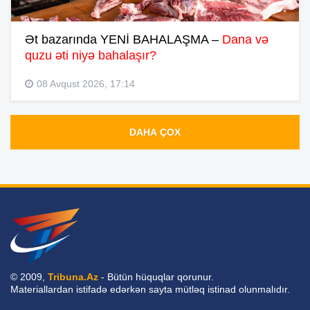
Ət bazarında YENİ BAHALAŞMA –
Dana və
quzu əti niyə bahalaşır?
08 Avqust 2026, 17:14
DAHA ÇOX
© 2009,
Tribuna.Az
- Bütün hüquqlar qorunur.
Materiallardan istifadə edərkən sayta mütləq istinad olunmalıdır.