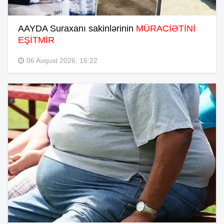
AAYDA Suraxanı sakinlərinin
MÜRACİƏTİNİ
EŞİTMİR
06 Avqust 2026, 16:22