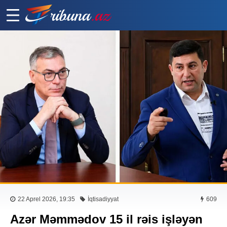
22 Aprel 2026, 19:35
İqtisadiyyat
609
Azər Məmmədov 15 il rəis işləyən