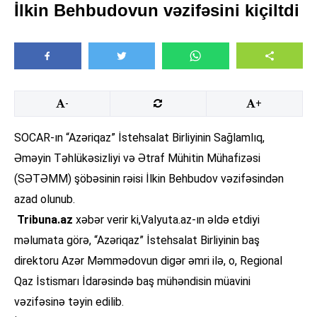
İlkin Behbudovun vəzifəsini kiçiltdi
-
+
SOCAR-ın “Azəriqaz” İstehsalat Birliyinin Sağlamlıq,
Əməyin Təhlükəsizliyi və Ətraf Mühitin Mühafizəsi
(SƏTƏMM) şöbəsinin rəisi İlkin Behbudov vəzifəsindən
azad olunub.
Tribuna.az
xəbər verir ki,Valyuta.az-ın əldə etdiyi
məlumata görə, “Azəriqaz” İstehsalat Birliyinin baş
direktoru Azər Məmmədovun digər əmri ilə, o, Regional
Qaz İstismarı İdarəsində baş mühəndisin müavini
vəzifəsinə təyin edilib.