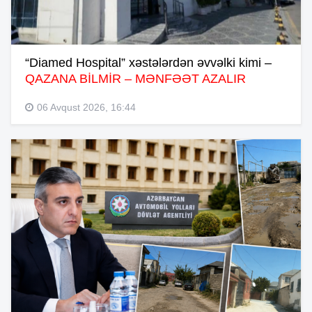
“Diamed Hospital” xəstələrdən əvvəlki kimi –
QAZANA BİLMİR – MƏNFƏƏT AZALIR
06 Avqust 2026, 16:44