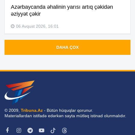
Azərbaycanda əhalinin yarısı artıq çəkidən
əziyyət çəkir
06 Avqust 2026, 16:01
DAHA ÇOX
© 2009,
Tribuna.Az
- Bütün hüquqlar qorunur.
Materiallardan istifadə edərkən sayta mütləq istinad olunmalıdır.