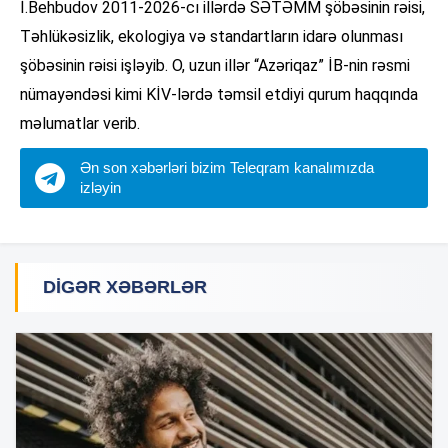
İ.Behbudov 2011-2026-cı illərdə SƏTƏMM şöbəsinin rəisi,
Təhlükəsizlik, ekologiya və standartların idarə olunması
şöbəsinin rəisi işləyib. O, uzun illər “Azəriqaz” İB-nin rəsmi
nümayəndəsi kimi KİV-lərdə təmsil etdiyi qurum haqqında
məlumatlar verib.
Ən son xəbərləri bizim Teleqram kanalımızda
izləyin
DIGƏR XƏBƏRLƏR