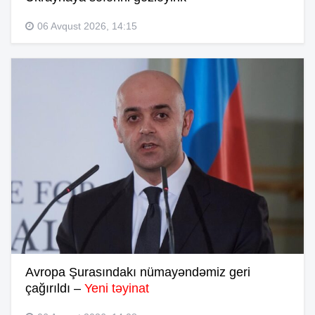
06 Avqust 2026, 14:15
Avropa Şurasındakı nümayəndəmiz geri
çağırıldı –
Yeni təyinat