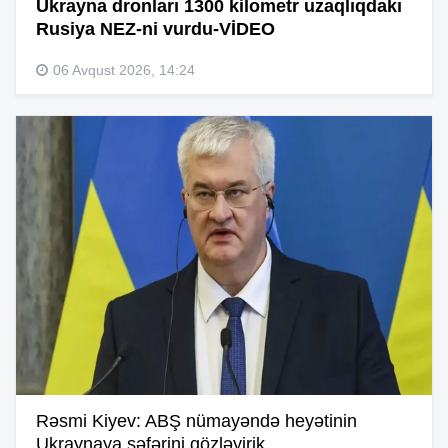
Ukrayna dronları 1300 kilometr uzaqlıqdakı
Rusiya NEZ-ni vurdu-VİDEO
06 Avqust 2026, 14:24
Rəsmi Kiyev: ABŞ nümayəndə heyətinin
Ukraynaya səfərini gözləyirik