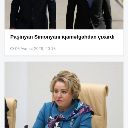
Paşinyan Simonyanı iqamətgahdan çıxardı
06 Avqust 2026, 20:15