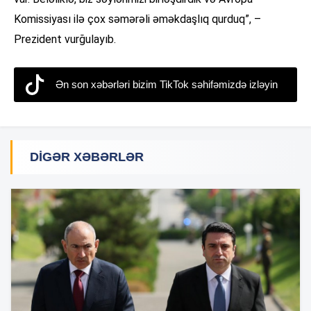
Komissiyası ilə çox səmərəli əməkdaşlıq qurduq”, –
Prezident vurğulayıb.
Ən son xəbərləri bizim TikTok səhifəmizdə izləyin
DIGƏR XƏBƏRLƏR