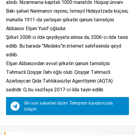
alınıb. Nizamnamə kapitalı 1000 manatdır. Hüquqi ünvanı
Bakı şəhəri Nərimanov rayonu, İsmayıl Hidayətzadə küçəsi,
məhəllə 1911-də yerləşən şirkətin qanuni təmsilçisi
Abbasov Elşən Yusif oğludur.
Şirkət 2008-ci ildə qeydiyyata alınsa da, 2006-cı ildə təsis
edilib. Bu barədə “Medeks”in internet səhifəsində qeyd
edilib.
Elşən Abbasovdan əvvəl şirkətin qanuni təmsilçisi
Təhməzli Qoşqar İlahı oğlu olub. Qoşqar Təhməzli
Azərbaycan Qida Təhlükəsizliyi Agentliyinin (AQTA)
sədridir. O, bu vəzifəyə 2017-ci ildə təyin edilib.
Ən son xəbərləri bizim Teleqram kanalımızda
izləyin