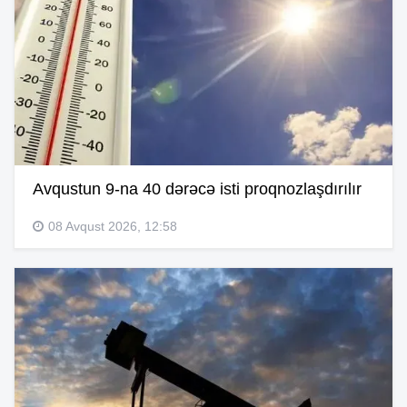
Avqustun 9-na 40 dərəcə isti proqnozlaşdırılır
08 Avqust 2026, 12:58