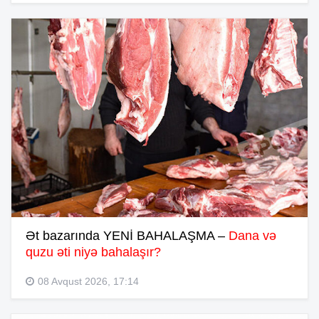
Ət bazarında YENİ BAHALAŞMA –
Dana və
quzu əti niyə bahalaşır?
08 Avqust 2026, 17:14