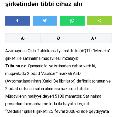
şirkətindən tibbi cihaz alır
-
+
Azərbaycan Qida Təhlükəsizliyi İnstitutu (AQTİ) “Medeks”
şirkəti ilə satınalma müqaviləsi imzalayıb.
Tribuna.az
Qaynarinfo-ya istinadən xəbər verir ki,
müqavilədə 2 ədəd “Aselsan” markalı AED
(Avtomatlaşdırılmış Xarici Defibrilator) defibrilatorunun və
2 ədəd qutunun satın alınması nəzərdə tutulur.
Müqavilənin maliyyə dəyəri 5100 manatdır. Satınalma
proseduru birmənbə metodu ilə həyata keçirilib.
“Medeks” şirkəti şirkəti 25 fevral 2008-ci ildə qeydiyyata