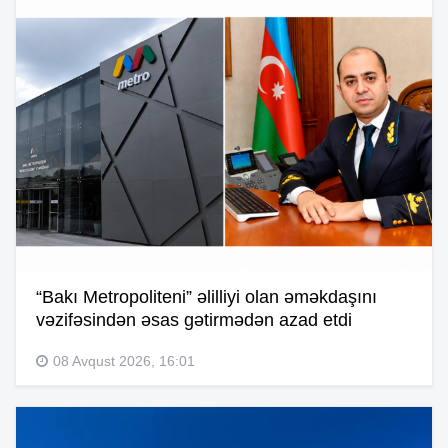
“Bakı Metropoliteni” əlilliyi olan əməkdaşını
vəzifəsindən əsas gətirmədən azad etdi
08 Avqust 2026, 16:01